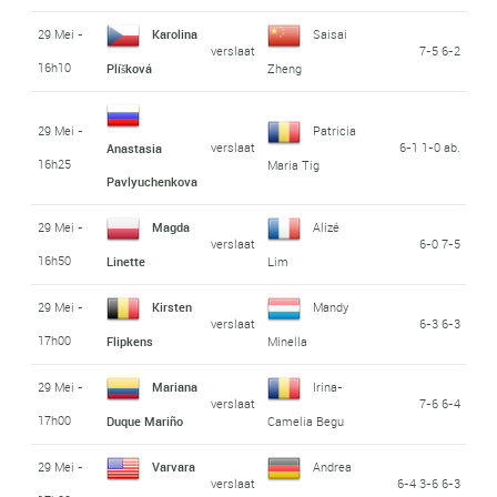
29 Mei -
Karolina
Saisai
verslaat
7-5 6-2
16h10
Plíšková
Zheng
29 Mei -
Patricia
verslaat
6-1 1-0 ab.
Anastasia
16h25
Maria Tig
Pavlyuchenkova
29 Mei -
Magda
Alizé
verslaat
6-0 7-5
16h50
Linette
Lim
29 Mei -
Kirsten
Mandy
verslaat
6-3 6-3
17h00
Flipkens
Minella
29 Mei -
Mariana
Irina-
verslaat
7-6 6-4
17h00
Duque Mariño
Camelia Begu
29 Mei -
Varvara
Andrea
verslaat
6-4 3-6 6-3