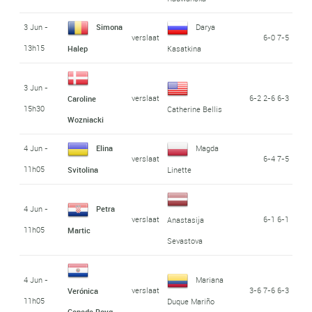
3 Jun -
Simona
Darya
verslaat
6-0 7-5
13h15
Halep
Kasatkina
3 Jun -
verslaat
6-2 2-6 6-3
Caroline
15h30
Catherine Bellis
Wozniacki
4 Jun -
Elina
Magda
verslaat
6-4 7-5
11h05
Svitolina
Linette
4 Jun -
Petra
verslaat
6-1 6-1
Anastasija
11h05
Martic
Sevastova
4 Jun -
Mariana
verslaat
3-6 7-6 6-3
Verónica
11h05
Duque Mariño
Cepede Royg