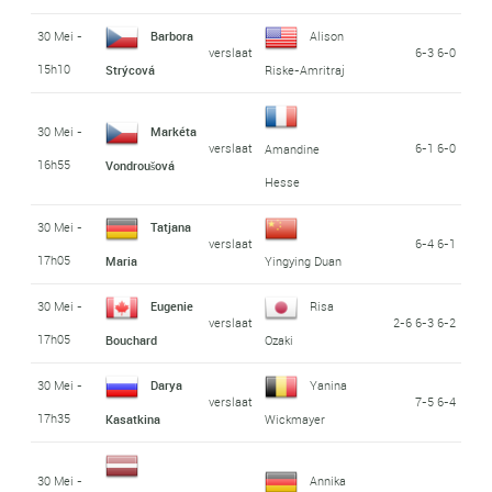
30 Mei -
Barbora
Alison
verslaat
6-3 6-0
15h10
Strýcová
Riske-Amritraj
30 Mei -
Markéta
verslaat
6-1 6-0
Amandine
16h55
Vondroušová
Hesse
30 Mei -
Tatjana
verslaat
6-4 6-1
17h05
Maria
Yingying Duan
30 Mei -
Eugenie
Risa
verslaat
2-6 6-3 6-2
17h05
Bouchard
Ozaki
30 Mei -
Darya
Yanina
verslaat
7-5 6-4
17h35
Kasatkina
Wickmayer
30 Mei -
Annika