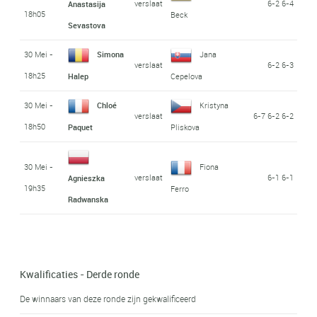
verslaat
6-2 6-4
Anastasija
18h05
Beck
Sevastova
30 Mei -
Simona
Jana
verslaat
6-2 6-3
18h25
Halep
Cepelova
30 Mei -
Chloé
Kristyna
verslaat
6-7 6-2 6-2
18h50
Paquet
Pliskova
30 Mei -
Fiona
verslaat
6-1 6-1
Agnieszka
19h35
Ferro
Radwanska
Kwalificaties - Derde ronde
De winnaars van deze ronde zijn gekwalificeerd