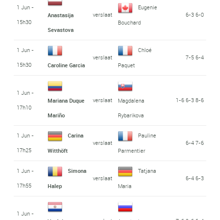
1 Jun -
Eugenie
verslaat
6-3 6-0
Anastasija
15h30
Bouchard
Sevastova
1 Jun -
Chloé
verslaat
7-5 6-4
15h30
Caroline Garcia
Paquet
1 Jun -
verslaat
1-6 6-3 8-6
Mariana Duque
Magdalena
17h10
Mariño
Rybarikova
1 Jun -
Carina
Pauline
verslaat
6-4 7-6
17h25
Witthöft
Parmentier
1 Jun -
Simona
Tatjana
verslaat
6-4 6-3
17h55
Halep
Maria
1 Jun -