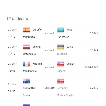
1/16de finales
2 Jun -
Garbiñe
Yulia
verslaat
7-5 6-2
11h10
Muguruza
Putintseva
2 Jun -
Jelena
Lesya
verslaat
6-1 6-4
11h10
Ostapenko
Tsurenko
2 Jun -
Kristina
Shelby
verslaat
7-5 4-6 8-6
12h55
Mladenovic
Rogers
2 Jun -
verslaat
6-2 6-2
Samantha
Bethanie
13h35
Stosur
Mattek-Sands