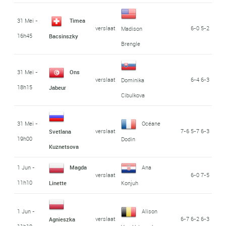
31 Mei -
Timea
verslaat
6-0 5-2
Madison
16h45
Bacsinszky
Brengle
31 Mei -
Ons
verslaat
6-4 6-3
Dominika
18h15
Jabeur
Cibulkova
31 Mei -
Océane
verslaat
7-6 5-7 6-3
Svetlana
19h00
Dodin
Kuznetsova
1 Jun -
Magda
Ana
verslaat
6-0 7-5
11h10
Linette
Konjuh
1 Jun -
Alison
verslaat
6-7 6-2 6-3
Agnieszka