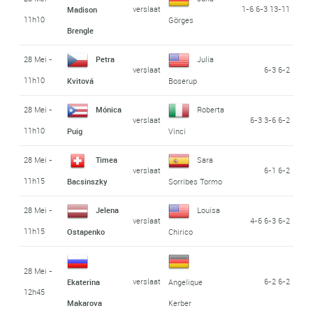
verslaat
1-6 6-3 13-11
Madison
11h10
Görges
Brengle
28 Mei -
Petra
Julia
verslaat
6-3 6-2
11h10
Kvitová
Boserup
28 Mei -
Mónica
Roberta
verslaat
6-3 3-6 6-2
11h10
Puig
Vinci
28 Mei -
Timea
Sara
verslaat
6-1 6-2
11h15
Bacsinszky
Sorribes Tormo
28 Mei -
Jelena
Louisa
verslaat
4-6 6-3 6-2
11h15
Ostapenko
Chirico
28 Mei -
verslaat
6-2 6-2
Ekaterina
Angelique
12h45
Makarova
Kerber