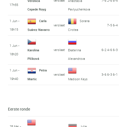
verslaat
7-6 2-6 6-4
Verónica
Anastasia
17h55
Cepede Royg
Pavlyuchenkova
1 Jun -
Carla
Sorana
verslaat
7-5 6-4
18h15
Suárez Navarro
Cirstea
1 Jun -
verslaat
6-2 4-6 6-3
Karolina
Ekaterina
18h20
Plíšková
Alexandrova
1 Jun -
Petra
verslaat
3-6 6-3 6-1
19h40
Martic
Madison Keys
Eerste ronde
28 Mei -
Julia