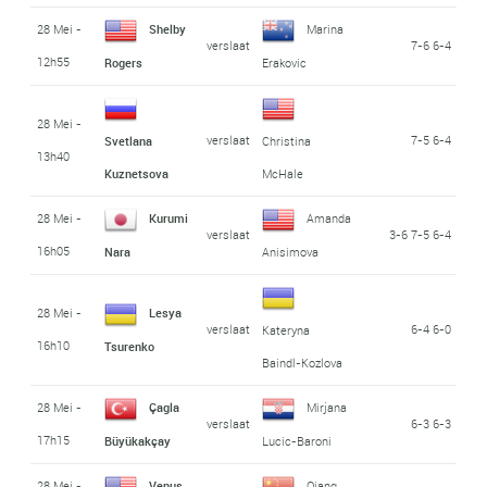
28 Mei -
Shelby
Marina
verslaat
7-6 6-4
12h55
Rogers
Erakovic
28 Mei -
verslaat
7-5 6-4
Svetlana
Christina
13h40
Kuznetsova
McHale
28 Mei -
Kurumi
Amanda
verslaat
3-6 7-5 6-4
16h05
Nara
Anisimova
28 Mei -
Lesya
verslaat
6-4 6-0
Kateryna
16h10
Tsurenko
Baindl-Kozlova
28 Mei -
Çagla
Mirjana
verslaat
6-3 6-3
17h15
Büyükakçay
Lucic-Baroni
28 Mei -
Venus
Qiang