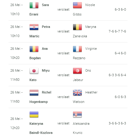
26 Mei -
Sara
Nicole
verslaat
6-3 6-0
10h10
Errani
Gibbs
26 Mei -
Petra
Maryna
verslaat
7-6 6-7 7-6
10h10
Martic
Zanevska
26 Mei -
Ana
Virginie
verslaat
6-4 6-0
10h20
Bogdan
Razzano
26 Mei -
Miyu
Ons
verslaat
6-3 3-6 6-4
11h50
Kato
Jabeur
26 Mei -
Richel
Heather
verslaat
6-0 6-3
11h50
Hogenkamp
Watson
26 Mei -
verslaat
3-6 6-3 6-3
Kateryna
Aleksandra
12h20
Baindl-Kozlova
Krunic