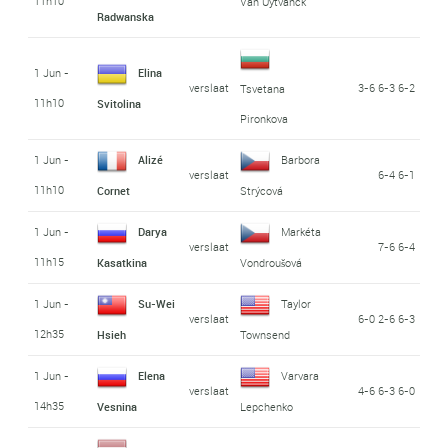
11h10
Van Uytvanck
Radwanska
1 Jun -
Elina
verslaat
3-6 6-3 6-2
Tsvetana
11h10
Svitolina
Pironkova
1 Jun -
Alizé
Barbora
verslaat
6-4 6-1
11h10
Cornet
Strýcová
1 Jun -
Darya
Markéta
verslaat
7-6 6-4
11h15
Kasatkina
Vondroušová
1 Jun -
Su-Wei
Taylor
verslaat
6-0 2-6 6-3
12h35
Hsieh
Townsend
1 Jun -
Elena
Varvara
verslaat
4-6 6-3 6-0
14h35
Vesnina
Lepchenko