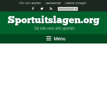
Info voor wedden
Jaarkalender
Laatste uitslagen



Sportuitslagen.org
De site voor alle sporten
Menu