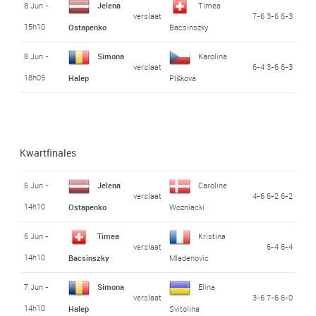
8 Jun -
Jelena
Timea
verslaat
7-6 3-6 6-3
15h10
Ostapenko
Bacsinszky
8 Jun -
Simona
Karolina
verslaat
6-4 3-6 6-3
18h05
Halep
Plíšková
Kwartfinales
6 Jun -
Jelena
Caroline
verslaat
4-6 6-2 6-2
14h10
Ostapenko
Wozniacki
6 Jun -
Timea
Kristina
verslaat
6-4 6-4
14h10
Bacsinszky
Mladenovic
7 Jun -
Simona
Elina
verslaat
3-6 7-6 6-0
14h10
Halep
Svitolina