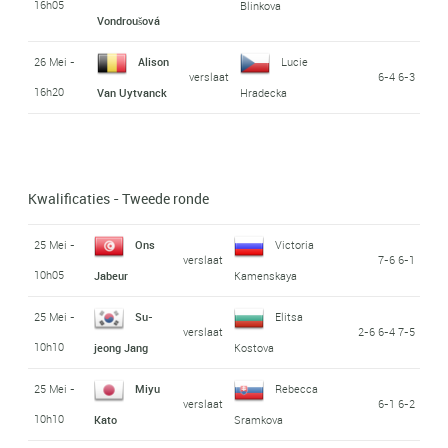
16h05
Blinkova
Vondroušová
26 Mei -
Alison
Lucie
verslaat
6-4 6-3
16h20
Van Uytvanck
Hradecka
Kwalificaties - Tweede ronde
25 Mei -
Ons
Victoria
verslaat
7-6 6-1
10h05
Jabeur
Kamenskaya
25 Mei -
Su-
Elitsa
verslaat
2-6 6-4 7-5
10h10
jeong Jang
Kostova
25 Mei -
Miyu
Rebecca
verslaat
6-1 6-2
10h10
Kato
Sramkova