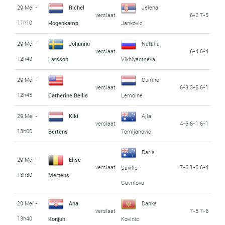
29 Mei -
Richel
Jelena
verslaat
6-2 7-5
11h10
Hogenkamp
Jankovic
29 Mei -
Johanna
Natalia
verslaat
6-4 6-4
12h40
Larsson
Vikhlyantseva
29 Mei -
Quirine
verslaat
6-3 3-6 6-1
12h45
Catherine Bellis
Lemoine
29 Mei -
Kiki
Ajla
verslaat
4-6 6-1 6-1
13h00
Bertens
Tomljanovic
Daria
29 Mei -
Elise
verslaat
7-6 1-6 6-4
Saville-
13h30
Mertens
Gavrilova
29 Mei -
Ana
Danka
verslaat
7-5 7-6
13h40
Konjuh
Kovinic