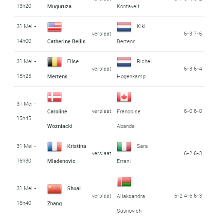
13h20
Muguruza
Kontaveit
31 Mei -
Kiki
verslaat
6-3 7-6
14h00
Catherine Bellis
Bertens
31 Mei -
Elise
Richel
verslaat
6-3 6-4
15h25
Mertens
Hogenkamp
31 Mei -
verslaat
6-0 6-0
Caroline
Francoise
15h45
Wozniacki
Abanda
31 Mei -
Kristina
Sara
verslaat
6-2 6-3
16h30
Mladenovic
Errani
31 Mei -
Shuai
verslaat
6-2 4-6 6-3
Aliaksandra
16h40
Zhang
Sasnovich