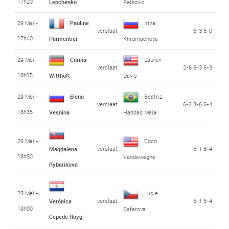
17h20
Lepchenko
Petkovic
29 Mei -
Pauline
Irina
verslaat
6-3 6-0
17h40
Parmentier
Khromacheva
29 Mei -
Carina
Lauren
verslaat
2-6 6-3 6-3
18h15
Witthöft
Davis
29 Mei -
Elena
Beatriz
verslaat
6-2 3-6 6-4
18h35
Vesnina
Haddad Maia
29 Mei -
Coco
verslaat
6-1 6-4
Magdalena
18h50
Vandeweghe
Rybarikova
29 Mei -
Lucie
verslaat
6-1 6-4
Verónica
19h00
Safarova
Cepede Royg