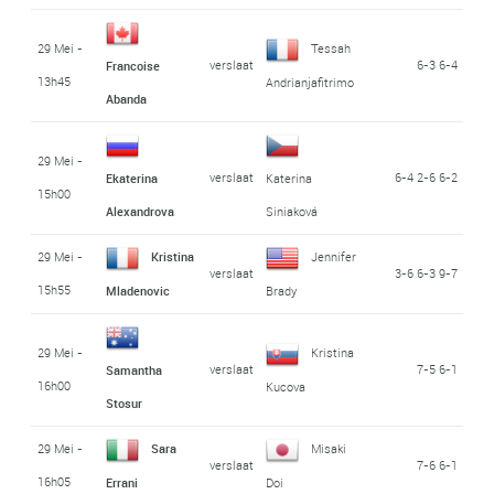
29 Mei -
Tessah
verslaat
6-3 6-4
Francoise
13h45
Andrianjafitrimo
Abanda
29 Mei -
verslaat
6-4 2-6 6-2
Ekaterina
Katerina
15h00
Alexandrova
Siniaková
29 Mei -
Kristina
Jennifer
verslaat
3-6 6-3 9-7
15h55
Mladenovic
Brady
29 Mei -
Kristina
verslaat
7-5 6-1
Samantha
16h00
Kucova
Stosur
29 Mei -
Sara
Misaki
verslaat
7-6 6-1
16h05
Errani
Doi