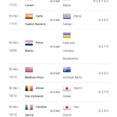
verslaat
6-2 6-7 6-2
11h10
Cornet
Babos
30 Mei -
Carla
Maria
verslaat
6-4 6-2
11h15
Suárez Navarro
Sakkari
30 Mei -
Petra
Kateryna
verslaat
6-2 7-5
12h55
Martic
Volodko-
Bondarenko
30 Mei -
verslaat
6-3 6-2
13h15
Madison Keys
Ashleigh Barty
30 Mei -
Alison
Naomi
verslaat
6-3 7-5
15h10
Van Uytvanck
Osaka
30 Mei -
Caroline
Nao
verslaat
6-2 6-2
15h10
Garcia
Hibino