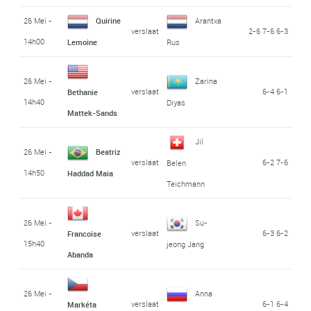
26 Mei -
Quirine
Arantxa
verslaat
2-6 7-6 6-3
14h00
Lemoine
Rus
26 Mei -
Zarina
verslaat
6-4 6-1
Bethanie
14h40
Diyas
Mattek-Sands
Jil
26 Mei -
Beatriz
verslaat
6-2 7-6
Belen
14h50
Haddad Maia
Teichmann
26 Mei -
Su-
verslaat
6-3 6-2
Francoise
15h40
jeong Jang
Abanda
26 Mei -
Anna
verslaat
6-1 6-4
Markéta