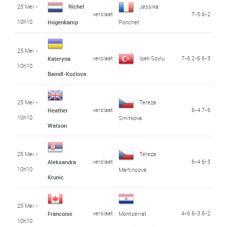
25 Mei -
Richel
Jessika
verslaat
7-5 6-2
10h10
Hogenkamp
Ponchet
25 Mei -
verslaat
Ipek Soylu
7-6 2-6 6-3
Kateryna
10h10
Baindl-Kozlova
25 Mei -
Tereza
verslaat
6-4 7-6
Heather
10h10
Smitkova
Watson
25 Mei -
Tereza
verslaat
6-4 6-3
Aleksandra
10h10
Martincova
Krunic
25 Mei -
verslaat
4-6 6-3 6-2
Francoise
Montserrat
10h10