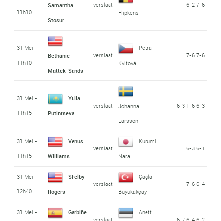
verslaat
6-2 7-6
Samantha
11h10
Flipkens
Stosur
31 Mei -
Petra
verslaat
7-6 7-6
Bethanie
11h10
Kvitová
Mattek-Sands
31 Mei -
Yulia
verslaat
6-3 1-6 6-3
Johanna
11h15
Putintseva
Larsson
31 Mei -
Venus
Kurumi
verslaat
6-3 6-1
11h15
Williams
Nara
31 Mei -
Shelby
Çagla
verslaat
7-6 6-4
12h40
Rogers
Büyükakçay
31 Mei -
Garbiñe
Anett
verslaat
6-7 6-4 6-2