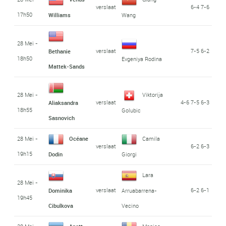
verslaat
6-4 7-6
17h50
Williams
Wang
28 Mei -
verslaat
7-5 6-2
Bethanie
18h50
Evgeniya Rodina
Mattek-Sands
28 Mei -
Viktorija
verslaat
4-6 7-5 6-3
Aliaksandra
18h55
Golubic
Sasnovich
28 Mei -
Océane
Camila
verslaat
6-2 6-3
19h15
Dodin
Giorgi
Lara
28 Mei -
verslaat
6-2 6-1
Dominika
Arruabarrena-
19h45
Cibulkova
Vecino