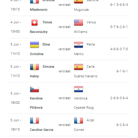
verslaat
6-1 3-6 6-3
15h15
Mladenovic
Muguruza
4 Jun -
Timea
Venus
verslaat
5-7 6-2 6-1
15h50
Bacsinszky
Williams
5 Jun -
Elina
Petra
verslaat
4-6 6-3 7-5
11h10
Svitolina
Martic
5 Jun -
Simona
Carla
verslaat
6-1 6-1
11h10
Halep
Suárez Navarro
5 Jun -
verslaat
2-6 6-3 6-4
Karolina
Verónica
18h00
Plíšková
Cepede Royg
5 Jun -
Alizé
verslaat
6-2 6-4
18h15
Caroline Garcia
Cornet