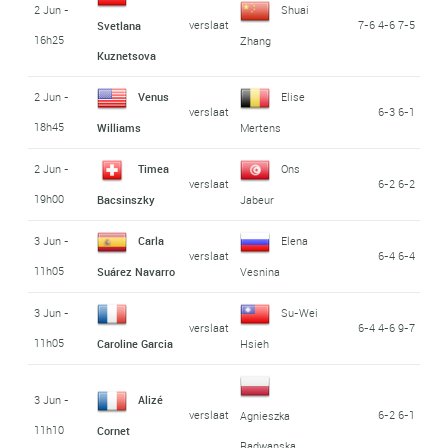
2 Jun -
Shuai
verslaat
7-6 4-6 7-5
Svetlana
16h25
Zhang
Kuznetsova
2 Jun -
Venus
Elise
verslaat
6-3 6-1
18h45
Williams
Mertens
2 Jun -
Timea
Ons
verslaat
6-2 6-2
19h00
Bacsinszky
Jabeur
3 Jun -
Carla
Elena
verslaat
6-4 6-4
11h05
Suárez Navarro
Vesnina
3 Jun -
Su-Wei
verslaat
6-4 4-6 9-7
11h05
Caroline Garcia
Hsieh
3 Jun -
Alizé
verslaat
6-2 6-1
Agnieszka
11h10
Cornet
Radwanska