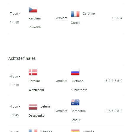
7 Jun -
Caroline
verslaat
7-6 6-4
Karolina
14h10
Garcia
Plíšková
Achtste finales
4 Jun -
verslaat
6-1 4-6 6-2
Caroline
Svetlana
11h10
Wozniacki
Kuznetsova
4 Jun -
Jelena
verslaat
2-6 6-2 6-4
Samantha
13h45
Ostapenko
Stosur
4 Jun -
Kristina
Garbiñe