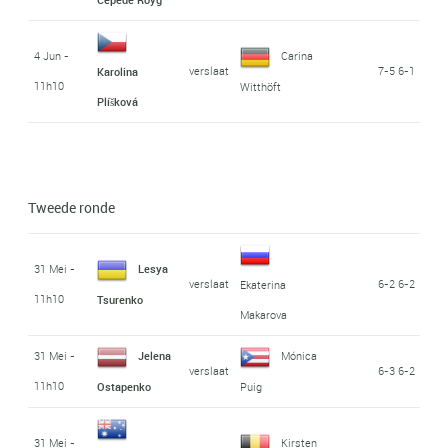
4 Jun -
Carina
verslaat
7-5 6-1
Karolina
11h10
Witthöft
Plíšková
Tweede ronde
31 Mei -
Lesya
verslaat
6-2 6-2
Ekaterina
11h10
Tsurenko
Makarova
31 Mei -
Jelena
Mónica
verslaat
6-3 6-2
11h10
Ostapenko
Puig
31 Mei -
Kirsten