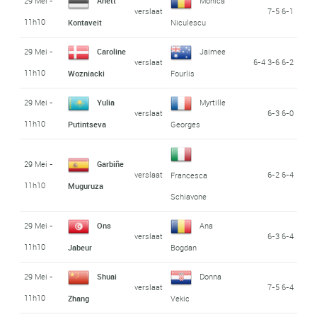
29 Mei -
Anett
Monica
verslaat
7-5 6-1
11h10
Kontaveit
Niculescu
29 Mei -
Caroline
Jaimee
verslaat
6-4 3-6 6-2
11h10
Wozniacki
Fourlis
29 Mei -
Yulia
Myrtille
verslaat
6-3 6-0
11h10
Putintseva
Georges
29 Mei -
Garbiñe
verslaat
6-2 6-4
Francesca
11h10
Muguruza
Schiavone
29 Mei -
Ons
Ana
verslaat
6-3 6-4
11h10
Jabeur
Bogdan
29 Mei -
Shuai
Donna
verslaat
7-5 6-4
11h10
Zhang
Vekic