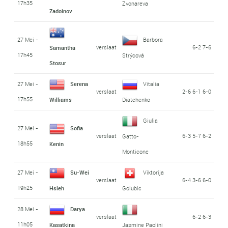
17h35
Zvonareva
Zadoinov
27 Mei -
Barbora
verslaat
6-2 7-6
Samantha
17h45
Strýcová
Stosur
27 Mei -
Serena
Vitalia
verslaat
2-6 6-1 6-0
17h55
Williams
Diatchenko
Giulia
27 Mei -
Sofia
verslaat
6-3 5-7 6-2
Gatto-
18h55
Kenin
Monticone
27 Mei -
Su-Wei
Viktorija
verslaat
6-4 3-6 6-0
19h25
Hsieh
Golubic
28 Mei -
Darya
verslaat
6-2 6-3
11h05
Kasatkina
Jasmine Paolini