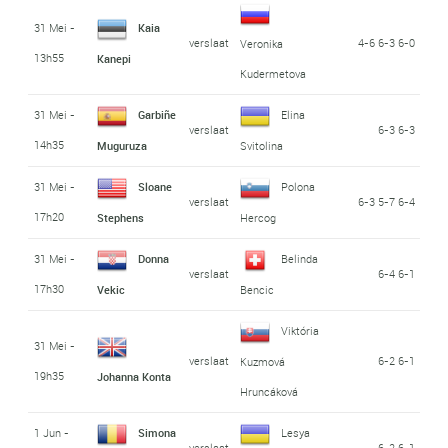
31 Mei -
Kaia
verslaat
4-6 6-3 6-0
Veronika
13h55
Kanepi
Kudermetova
31 Mei -
Garbiñe
Elina
verslaat
6-3 6-3
14h35
Muguruza
Svitolina
31 Mei -
Sloane
Polona
verslaat
6-3 5-7 6-4
17h20
Stephens
Hercog
31 Mei -
Donna
Belinda
verslaat
6-4 6-1
17h30
Vekic
Bencic
Viktória
31 Mei -
verslaat
6-2 6-1
Kuzmová
19h35
Johanna Konta
Hruncáková
1 Jun -
Simona
Lesya
verslaat
6-2 6-1