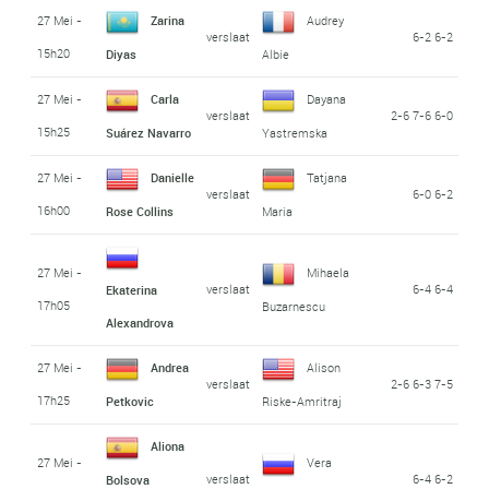
27 Mei -
Zarina
Audrey
verslaat
6-2 6-2
15h20
Diyas
Albie
27 Mei -
Carla
Dayana
verslaat
2-6 7-6 6-0
15h25
Suárez Navarro
Yastremska
27 Mei -
Danielle
Tatjana
verslaat
6-0 6-2
16h00
Rose Collins
Maria
27 Mei -
Mihaela
verslaat
6-4 6-4
Ekaterina
17h05
Buzarnescu
Alexandrova
27 Mei -
Andrea
Alison
verslaat
2-6 6-3 7-5
17h25
Petkovic
Riske-Amritraj
Aliona
27 Mei -
Vera
verslaat
6-4 6-2
Bolsova