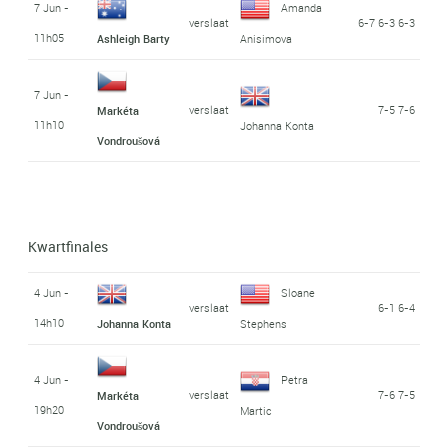
7 Jun -
Amanda
verslaat
6-7 6-3 6-3
11h05
Ashleigh Barty
Anisimova
7 Jun -
verslaat
7-5 7-6
Markéta
11h10
Johanna Konta
Vondroušová
Kwartfinales
4 Jun -
Sloane
verslaat
6-1 6-4
14h10
Johanna Konta
Stephens
4 Jun -
Petra
verslaat
7-6 7-5
Markéta
19h20
Martic
Vondroušová