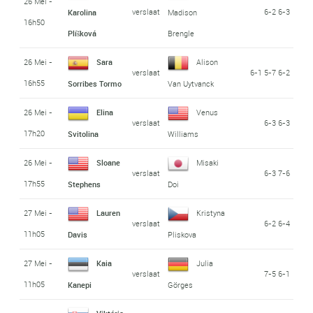
26 Mei -
verslaat
6-2 6-3
Karolina
Madison
16h50
Plíšková
Brengle
26 Mei -
Sara
Alison
verslaat
6-1 5-7 6-2
16h55
Sorribes Tormo
Van Uytvanck
26 Mei -
Elina
Venus
verslaat
6-3 6-3
17h20
Svitolina
Williams
26 Mei -
Sloane
Misaki
verslaat
6-3 7-6
17h55
Stephens
Doi
27 Mei -
Lauren
Kristyna
verslaat
6-2 6-4
11h05
Davis
Pliskova
27 Mei -
Kaia
Julia
verslaat
7-5 6-1
11h05
Kanepi
Görges