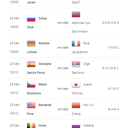
10h05
Juvan
Gauff
23 Mei -
Sofya
verslaat
3-6 6-3 6-4
Kathinka Von
10h05
Zhuk
Deichmann
23 Mei -
Antonia
Elsa
verslaat
7-6 6-2
10h05
Lottner
Jacquemot
23 Mei -
Georgina
Olga
verslaat
6-4 2-6 6-2
10h10
Garcia Perez
Danilovic
23 Mei -
Marie
Ayano
verslaat
6-2 6-3
10h10
Bouzkova
Shimizu
23 Mei -
Bernarda
Kai-Lin
verslaat
6-4 6-4
10h10
Pera
Zhang
23 Mei -
Greet
Natalia