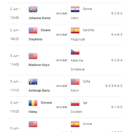
2 Jun -
Donna
verslaat
6-2 6-4
12h30
Johanna Konta
Vekic
2 Jun -
Sloane
Garbiñe
verslaat
6-4 6-3
18h20
Stephens
Muguruza
3 Jun -
verslaat
6-2 6-4
Katerina
11h05
Madison Keys
Siniaková
3 Jun -
Sofia
verslaat
6-3 3-6 6-0
11h10
Ashleigh Barty
Kenin
3 Jun -
Simona
Iga
verslaat
6-1 6-0
17h25
Halep
Swiatek
Aliona
3 Jun -