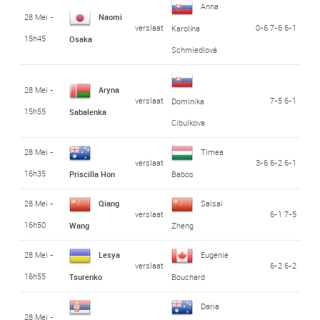
Anna
28 Mei -
Naomi
verslaat
0-6 7-6 6-1
Karolína
15h45
Osaka
Schmiedlová
28 Mei -
Aryna
verslaat
7-5 6-1
Dominika
15h55
Sabalenka
Cibulkova
28 Mei -
Timea
verslaat
3-6 6-2 6-1
16h35
Priscilla Hon
Babos
28 Mei -
Qiang
Saisai
verslaat
6-1 7-5
16h50
Wang
Zheng
28 Mei -
Lesya
Eugenie
verslaat
6-2 6-2
16h55
Tsurenko
Bouchard
Daria
28 Mei -