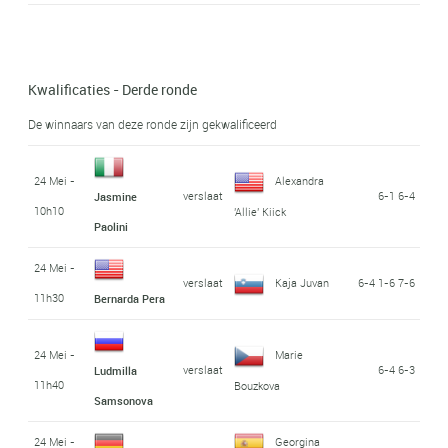
Kwalificaties - Derde ronde
De winnaars van deze ronde zijn gekwalificeerd
24 Mei -
Alexandra
verslaat
6-1 6-4
Jasmine
10h10
'Allie' Kiick
Paolini
24 Mei -
verslaat
Kaja Juvan
6-4 1-6 7-6
11h30
Bernarda Pera
24 Mei -
Marie
verslaat
6-4 6-3
Ludmilla
11h40
Bouzkova
Samsonova
24 Mei -
Georgina