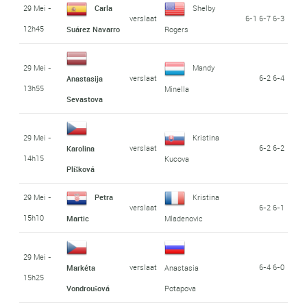
29 Mei -
Carla
Shelby
verslaat
6-1 6-7 6-3
12h45
Suárez Navarro
Rogers
29 Mei -
Mandy
verslaat
6-2 6-4
Anastasija
13h55
Minella
Sevastova
29 Mei -
Kristina
verslaat
6-2 6-2
Karolina
14h15
Kucova
Plíšková
29 Mei -
Petra
Kristina
verslaat
6-2 6-1
15h10
Martic
Mladenovic
29 Mei -
verslaat
6-4 6-0
Markéta
Anastasia
15h25
Vondroušová
Potapova