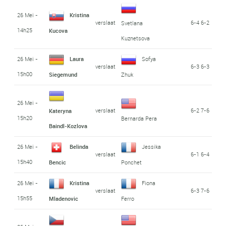
26 Mei -
Kristina
verslaat
6-4 6-2
Svetlana
14h25
Kucova
Kuznetsova
26 Mei -
Laura
Sofya
verslaat
6-3 6-3
15h00
Siegemund
Zhuk
26 Mei -
verslaat
6-2 7-6
Kateryna
15h20
Bernarda Pera
Baindl-Kozlova
26 Mei -
Belinda
Jessika
verslaat
6-1 6-4
15h40
Bencic
Ponchet
26 Mei -
Kristina
Fiona
verslaat
6-3 7-6
15h55
Mladenovic
Ferro