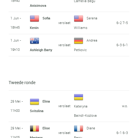
18h40
Camelia Begu
Anisimova
1 Jun -
Sofia
Serena
verslaat
6-2 7-5
18h45
Kenin
Williams
1 Jun -
Andrea
verslaat
6-3 6-1
19h10
Ashleigh Barty
Petkovic
Tweede ronde
29 Mei -
Elina
verslaat
w.o.
Kateryna
11h00
Svitolina
Baindl-Kozlova
29 Mei -
Elise
Diane
verslaat
6-1 6-3
11h05
Mertens
Parry