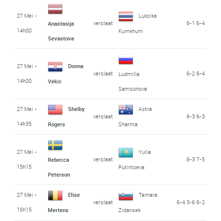
27 Mei -
Luksika
verslaat
6-1 6-4
Anastasija
14h00
Kumkhum
Sevastova
27 Mei -
Donna
verslaat
6-2 6-4
Ludmilla
14h00
Vekic
Samsonova
27 Mei -
Shelby
Astra
verslaat
6-3 6-3
14h35
Rogers
Sharma
27 Mei -
Yulia
verslaat
6-3 7-5
Rebecca
15h15
Putintseva
Peterson
27 Mei -
Elise
Tamara
verslaat
6-4 3-6 6-2
15h15
Mertens
Zidansek