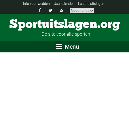
Info voor wedden
Jaarkalender
Laatste uitslagen



Sportuitslagen.org
De site voor alle sporten
Menu