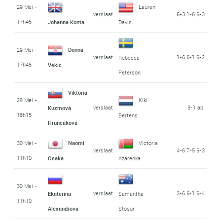
29 Mei -
Lauren
verslaat
6-3 1-6 6-3
17h45
Johanna Konta
Davis
29 Mei -
Donna
verslaat
1-6 6-1 6-2
Rebecca
17h45
Vekic
Peterson
Viktória
29 Mei -
Kiki
verslaat
3-1 ab.
Kuzmová
18h15
Bertens
Hruncáková
30 Mei -
Naomi
Victoria
verslaat
4-6 7-5 6-3
11h10
Osaka
Azarenka
30 Mei -
verslaat
3-6 6-1 6-4
Ekaterina
Samantha
11h10
Alexandrova
Stosur