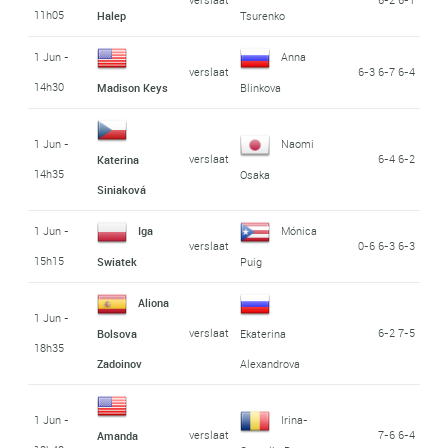
11h05
Halep
Tsurenko
1 Jun -
Anna
verslaat
6-3 6-7 6-4
14h30
Madison Keys
Blinkova
1 Jun -
Naomi
verslaat
6-4 6-2
Katerina
14h35
Osaka
Siniaková
1 Jun -
Iga
Mónica
verslaat
0-6 6-3 6-3
15h15
Swiatek
Puig
Aliona
1 Jun -
verslaat
6-2 7-5
Bolsova
Ekaterina
18h35
Zadoinov
Alexandrova
1 Jun -
Irina-
verslaat
7-6 6-4
Amanda