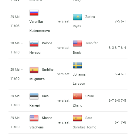
29 Mei -
Zarina
verslaat
7-5 6-1
Veronika
11h05
Diyas
Kudermetova
29 Mei -
Polona
Jennifer
verslaat
6-3 6-7 6-4
11h10
Hercog
Brady
29 Mei -
Garbiñe
verslaat
6-4 6-1
Johanna
11h10
Muguruza
Larsson
29 Mei -
Kaia
Shuai
verslaat
6-7 6-0 7-5
11h10
Kanepi
Zhang
29 Mei -
Sloane
Sara
verslaat
6-1 7-6
11h10
Stephens
Sorribes Tormo