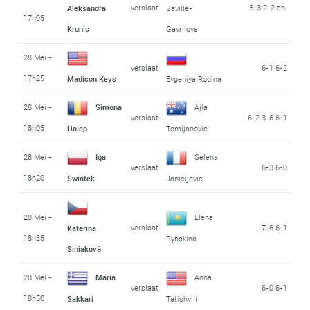
verslaat
6-3 2-2 ab.
Aleksandra
Saville-
17h05
Krunic
Gavrilova
28 Mei -
verslaat
6-1 6-2
17h25
Madison Keys
Evgeniya Rodina
28 Mei -
Simona
Ajla
verslaat
6-2 3-6 6-1
18h05
Halep
Tomljanovic
28 Mei -
Iga
Selena
verslaat
6-3 6-0
18h20
Swiatek
Janicijevic
28 Mei -
Elena
verslaat
7-6 6-1
Katerina
18h35
Rybakina
Siniaková
28 Mei -
Maria
Anna
verslaat
6-0 6-1
18h50
Sakkari
Tatishvili