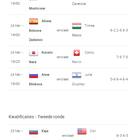
13h50
Zavatska
Monticone
Aliona
24 Mei -
Timea
verslaat
6-2 2-6 6-3
Bolsova
14h00
Babos
Zadoinov
24 Mei -
Kurumi
Conny
verslaat
7-6 7-5
15h25
Nara
Perrin
24 Mei -
Anna
Julia
verslaat
0-6 6-4 6-4
15h50
Blinkova
Glushko
Kwalificaties - Tweede ronde
23 Mei -
Kaja
Cori
verslaat
6-3 6-3