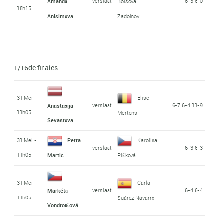
verslaat
6-3 6-0
Amanda
Bolsova
18h15
Anisimova
Zadoinov
1/16de finales
31 Mei -
Elise
verslaat
6-7 6-4 11-9
Anastasija
11h05
Mertens
Sevastova
31 Mei -
Petra
Karolina
verslaat
6-3 6-3
11h05
Martic
Plíšková
31 Mei -
Carla
verslaat
6-4 6-4
Markéta
11h05
Suárez Navarro
Vondroušová