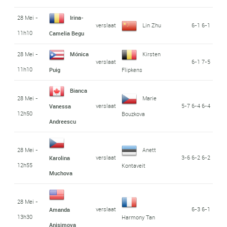
28 Mei -
Irina-
verslaat
Lin Zhu
6-1 6-1
11h10
Camelia Begu
28 Mei -
Mónica
Kirsten
verslaat
6-1 7-5
11h10
Puig
Flipkens
Bianca
28 Mei -
Marie
verslaat
5-7 6-4 6-4
Vanessa
12h50
Bouzkova
Andreescu
28 Mei -
Anett
verslaat
3-6 6-2 6-2
Karolina
12h55
Kontaveit
Muchova
28 Mei -
verslaat
6-3 6-1
Amanda
13h30
Harmony Tan
Anisimova