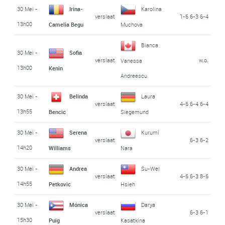
30 Mei -
Irina-
Karolina
verslaat
1-6 6-3 6-4
13h00
Camelia Begu
Muchova
Bianca
30 Mei -
Sofia
verslaat
w.o.
Vanessa
13h00
Kenin
Andreescu
30 Mei -
Belinda
Laura
verslaat
4-6 6-4 6-4
13h55
Bencic
Siegemund
30 Mei -
Serena
Kurumi
verslaat
6-3 6-2
14h20
Williams
Nara
30 Mei -
Andrea
Su-Wei
verslaat
4-6 6-3 8-6
14h55
Petkovic
Hsieh
30 Mei -
Mónica
Darya
verslaat
6-3 6-1
15h30
Puig
Kasatkina