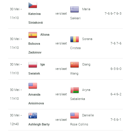
30 Mei -
Maria
verslaat
7-6 6-7 6-3
Katerina
11h10
Sakkari
Siniaková
Aliona
30 Mei -
Sorana
verslaat
7-6 7-6
Bolsova
11h10
Cirstea
Zadoinov
30 Mei -
Iga
Qiang
verslaat
6-3 6-0
11h10
Swiatek
Wang
30 Mei -
Aryna
verslaat
6-4 6-2
Amanda
11h10
Sabalenka
Anisimova
30 Mei -
Danielle
verslaat
7-5 6-1
12h40
Ashleigh Barty
Rose Collins