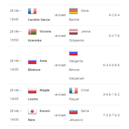
28 Mei -
Mona
verslaat
6-2 6-4
13h40
Caroline Garcia
Barthel
28 Mei -
Victoria
Jelena
verslaat
6-4 7-6
13h50
Azarenka
Ostapenko
28 Mei -
Anna
Margarita
verslaat
6-3 4-6 8-6
14h00
Blinkova
Betova-
Gasparyan
28 Mei -
Magda
Chloé
verslaat
3-6 6-1 6-2
14h05
Linette
Paquet
28 Mei -
Kurumi
Dalila
verslaat
7-5 5-7 6-3
14h35
Nara
Jakupovic