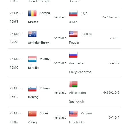
12h40
Jennifer Brady
Jorovic
27 Mei -
Sorana
Kaja
verslaat
5-7 6-4 7-5
12h55
Cirstea
Juvan
27 Mei -
Jessica
verslaat
6-3 6-3
12h55
Ashleigh Barty
Pegula
27 Mei -
Mandy
verslaat
6-4 6-2
Anastasia
13h05
Minella
Pavlyuchenkova
27 Mei -
Polona
verslaat
4-6 6-2 8-6
Aliaksandra
13h10
Hercog
Sasnovich
27 Mei -
Shuai
Varvara
verslaat
6-1 6-1
13h50
Zhang
Lepchenko