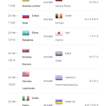
verslaat
6-3 6-4
11h40
Antonia Lottner
Garcia Perez
24 Mei -
Sofya
Greet
verslaat
6-2 3-6 6-3
11h55
Zhuk
Minnen
24 Mei -
Elena
Nao
verslaat
7-5 7-5
12h15
Rybakina
Hibino
24 Mei -
Katie
verslaat
6-4 7-5
Kristina
13h10
Swan
Kucova
24 Mei -
Valentini
verslaat
6-2 6-2
Varvara
13h20
Grammatikopoulou
Lepchenko
Giulia
24 Mei -
Katarina
verslaat
4-6 7-5 6-3
Gatto-