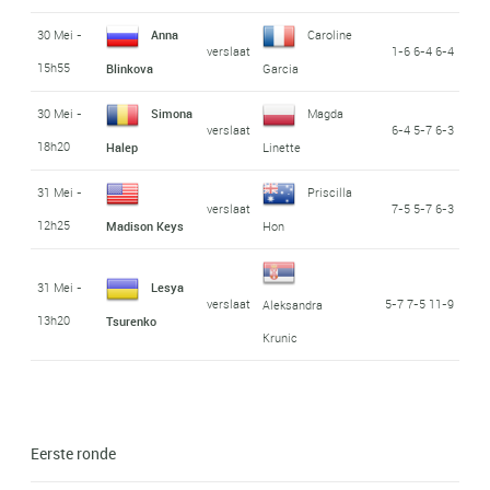
30 Mei -
Anna
Caroline
verslaat
1-6 6-4 6-4
15h55
Blinkova
Garcia
30 Mei -
Simona
Magda
verslaat
6-4 5-7 6-3
18h20
Halep
Linette
31 Mei -
Priscilla
verslaat
7-5 5-7 6-3
12h25
Madison Keys
Hon
31 Mei -
Lesya
verslaat
5-7 7-5 11-9
Aleksandra
13h20
Tsurenko
Krunic
Eerste ronde