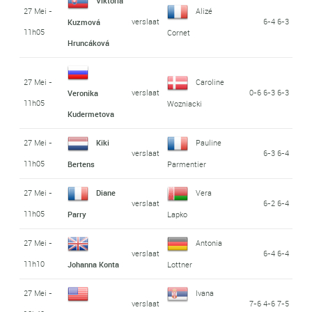
Viktória
27 Mei -
Alizé
verslaat
6-4 6-3
Kuzmová
11h05
Cornet
Hruncáková
27 Mei -
Caroline
verslaat
0-6 6-3 6-3
Veronika
11h05
Wozniacki
Kudermetova
27 Mei -
Kiki
Pauline
verslaat
6-3 6-4
11h05
Bertens
Parmentier
27 Mei -
Diane
Vera
verslaat
6-2 6-4
11h05
Parry
Lapko
27 Mei -
Antonia
verslaat
6-4 6-4
11h10
Johanna Konta
Lottner
27 Mei -
Ivana
verslaat
7-6 4-6 7-5