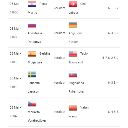
26 Mei -
Petra
Ons
verslaat
6-1 6-2
11h05
Martic
Jabeur
26 Mei -
verslaat
6-4 6-2
Anastasia
Angelique
11h05
Potapova
Kerber
26 Mei -
Garbiñe
Taylor
verslaat
5-7 6-2 6-2
11h10
Muguruza
Townsend
26 Mei -
verslaat
6-3 6-4
Johanna
Magdalena
11h10
Larsson
Rybarikova
26 Mei -
Yafan
verslaat
6-4 6-3
Markéta
13h40
Wang
Vondroušová