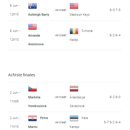
6 Jun -
verslaat
6-3 7-5
12h10
Ashleigh Barty
Madison Keys
6 Jun -
Simona
verslaat
6-2 6-4
Amanda
12h10
Halep
Anisimova
Achtste finales
2 Jun -
verslaat
6-2 6-0
Markéta
Anastasija
11h05
Vondroušová
Sevastova
2 Jun -
Petra
Kaia
verslaat
5-7 6-2 6-4
11h10
Martic
Kanepi