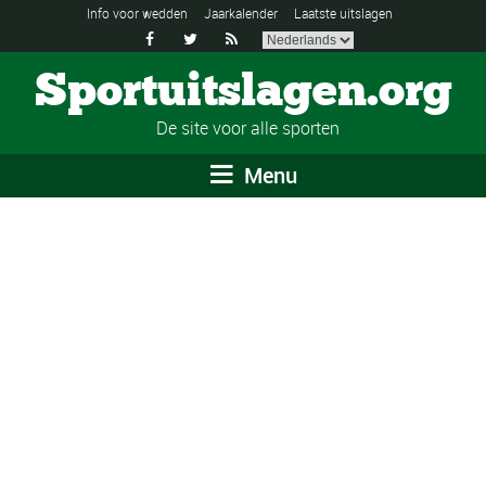
Info voor wedden
Jaarkalender
Laatste uitslagen



Sportuitslagen.org
De site voor alle sporten
Menu