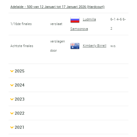
Adelaide - 500 van 12 Januari tot 17 Januari 2026 (Hardcourt)
Ludmilla
6-1 4-6 6-
1/16de finales
verslaat
2
Samsonova
verslagen
Kimberly Birrell
Achtste finales
w.o.
door
2025
2024
2023
2022
2021