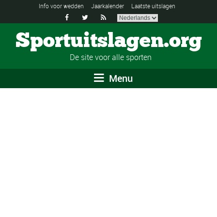
Info voor wedden
Jaarkalender
Laatste uitslagen



Sportuitslagen.org
De site voor alle sporten
Menu