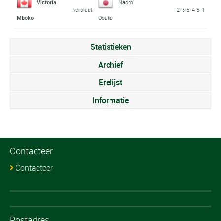
Victoria
Naomi
verslaat
2-6 6-4 6-1
Mboko
Osaka
Statistieken
Archief
Erelijst
Informatie
Contacteer
Contacteer
Postadres