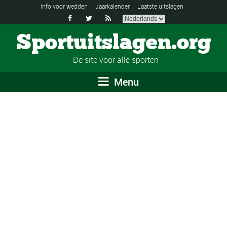
Info voor wedden
Jaarkalender
Laatste uitslagen



Sportuitslagen.org
De site voor alle sporten
Menu