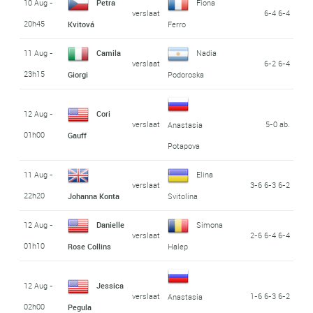
10 Aug -
Petra
Fiona
verslaat
6-4 6-4
20h45
Kvitová
Ferro
11 Aug -
Camila
Nadia
verslaat
6-2 6-4
23h15
Giorgi
Podoroska
12 Aug -
Cori
verslaat
5-0 ab.
Anastasia
01h00
Gauff
Potapova
11 Aug -
Elina
verslaat
3-6 6-3 6-2
22h20
Johanna Konta
Svitolina
12 Aug -
Danielle
Simona
verslaat
2-6 6-4 6-4
01h10
Rose Collins
Halep
12 Aug -
Jessica
verslaat
1-6 6-3 6-2
Anastasia
02h00
Pegula