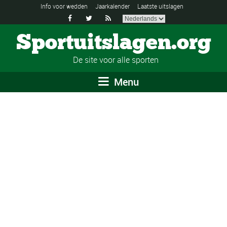
Info voor wedden
Jaarkalender
Laatste uitslagen



Sportuitslagen.org
De site voor alle sporten
Menu