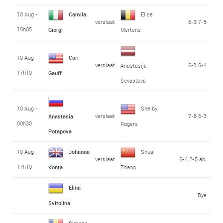
10 Aug -
Camila
Elise
verslaat
6-3 7-5
19h05
Giorgi
Mertens
10 Aug -
Cori
verslaat
6-1 6-4
Anastasija
17h10
Gauff
Sevastova
10 Aug -
Shelby
verslaat
7-6 6-3
Anastasia
00h30
Rogers
Potapova
10 Aug -
Johanna
Shuai
verslaat
6-4 2-5 ab.
17h10
Konta
Zhang
Elina
Bye
Svitolina