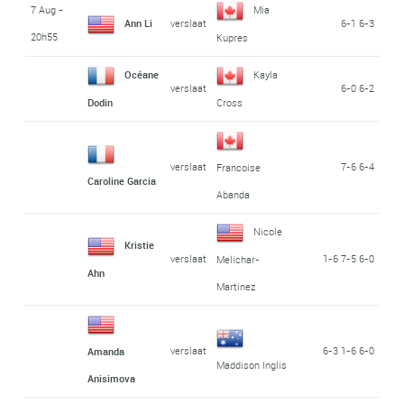
7 Aug -
Mia
Ann Li
verslaat
6-1 6-3
20h55
Kupres
Océane
Kayla
verslaat
6-0 6-2
Dodin
Cross
verslaat
7-6 6-4
Francoise
Caroline Garcia
Abanda
Nicole
Kristie
verslaat
1-6 7-5 6-0
Melichar-
Ahn
Martinez
verslaat
6-3 1-6 6-0
Amanda
Maddison Inglis
Anisimova