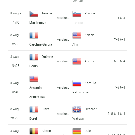
McHale
8 Aug -
Tereza
Polona
verslaat
7-5 6-3
17h10
Martincova
Hercog
8 Aug -
Kristie
verslaat
7-6 6-3
18h05
Caroline Garcia
Ahn
8 Aug -
Océane
verslaat
Ann Li
6-1 6-4
19h05
Dodin
8 Aug -
Kamilla
verslaat
7-6 6-4
Amanda
19h40
Rakhimova
Anisimova
8 Aug -
Clara
Heather
verslaat
1-6 6-4 6-4
20h05
Burel
Watson
8 Aug -
Alison
Jule