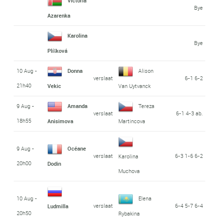
Victoria
Bye
Azarenka
Karolina
Bye
Plíšková
10 Aug -
Donna
Alison
verslaat
6-1 6-2
21h40
Vekic
Van Uytvanck
9 Aug -
Amanda
Tereza
verslaat
6-1 4-3 ab.
18h55
Anisimova
Martincova
9 Aug -
Océane
verslaat
6-3 1-6 6-2
Karolina
20h00
Dodin
Muchova
10 Aug -
Elena
verslaat
6-4 5-7 6-4
Ludmilla
20h50
Rybakina