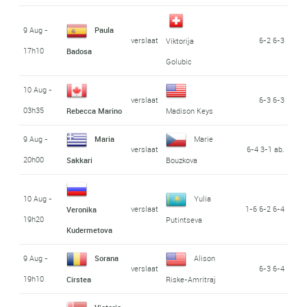
9 Aug -
Paula
verslaat
6-2 6-3
Viktorija
17h10
Badosa
Golubic
10 Aug -
verslaat
6-3 6-3
03h35
Rebecca Marino
Madison Keys
9 Aug -
Maria
Marie
verslaat
6-4 3-1 ab.
20h00
Sakkari
Bouzkova
10 Aug -
Yulia
verslaat
1-6 6-2 6-4
Veronika
19h20
Putintseva
Kudermetova
9 Aug -
Sorana
Alison
verslaat
6-3 6-4
19h10
Cirstea
Riske-Amritraj