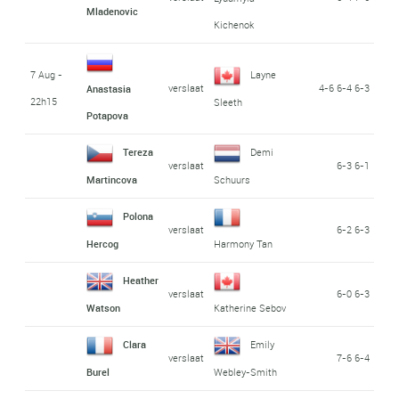
Mladenovic
Kichenok
7 Aug -
Layne
verslaat
4-6 6-4 6-3
Anastasia
22h15
Sleeth
Potapova
Tereza
Demi
verslaat
6-3 6-1
Martincova
Schuurs
Polona
verslaat
6-2 6-3
Hercog
Harmony Tan
Heather
verslaat
6-0 6-3
Watson
Katherine Sebov
Clara
Emily
verslaat
7-6 6-4
Burel
Webley-Smith