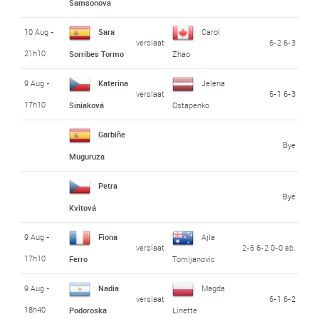
Samsonova
10 Aug -
Sara
Carol
verslaat
6-2 6-3
21h10
Sorribes Tormo
Zhao
9 Aug -
Katerina
Jelena
verslaat
6-1 6-3
17h10
Siniaková
Ostapenko
Garbiñe
Bye
Muguruza
Petra
Bye
Kvitová
9 Aug -
Fiona
Ajla
verslaat
2-6 6-2 0-0 ab.
17h10
Ferro
Tomljanovic
9 Aug -
Nadia
Magda
verslaat
6-1 6-2
18h40
Podoroska
Linette