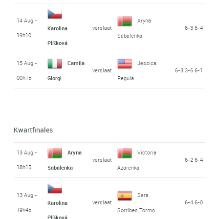
14 Aug -
Aryna
verslaat
6-3 6-4
Karolina
19h10
Sabalenka
Plíšková
15 Aug -
Camila
Jessica
verslaat
6-3 3-6 6-1
00h15
Giorgi
Pegula
Kwartfinales
13 Aug -
Aryna
Victoria
verslaat
6-2 6-4
18h15
Sabalenka
Azarenka
13 Aug -
Sara
verslaat
6-4 6-0
Karolina
19h45
Sorribes Tormo
Plíšková