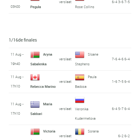
verslaat
6-4 3-6 7-5
03h00
Pegula
Rose Collins
1/16de finales
11 Aug -
Aryna
Sloane
verslaat
7-6 4-6 6-4
19h40
Sabalenka
Stephens
11 Aug -
Paula
verslaat
1-6 7-5 6-4
17h10
Rebecca Marino
Badosa
11 Aug -
Maria
verslaat
6-4 5-7 6-4
Veronika
17h10
Sakkari
Kudermetova
Victoria
Sorana
verslaat
6-2 6-2