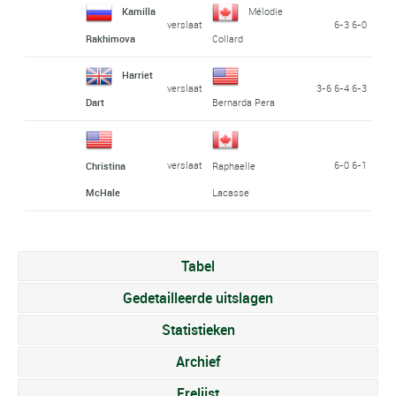
Kamilla
Mélodie
verslaat
6-3 6-0
Rakhimova
Collard
Harriet
verslaat
3-6 6-4 6-3
Dart
Bernarda Pera
verslaat
6-0 6-1
Christina
Raphaelle
McHale
Lacasse
Tabel
Gedetailleerde uitslagen
Statistieken
Archief
Erelijst