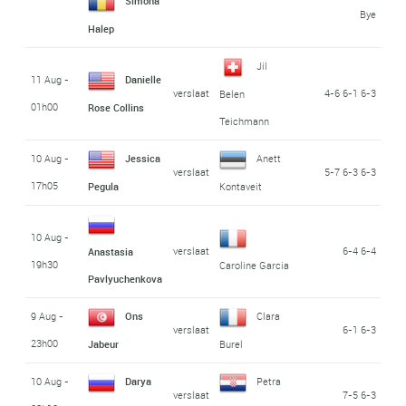
Simona
Bye
Halep
Jil
11 Aug -
Danielle
verslaat
4-6 6-1 6-3
Belen
01h00
Rose Collins
Teichmann
10 Aug -
Jessica
Anett
verslaat
5-7 6-3 6-3
17h05
Pegula
Kontaveit
10 Aug -
verslaat
6-4 6-4
Anastasia
19h30
Caroline Garcia
Pavlyuchenkova
9 Aug -
Ons
Clara
verslaat
6-1 6-3
23h00
Jabeur
Burel
10 Aug -
Darya
Petra
verslaat
7-5 6-3