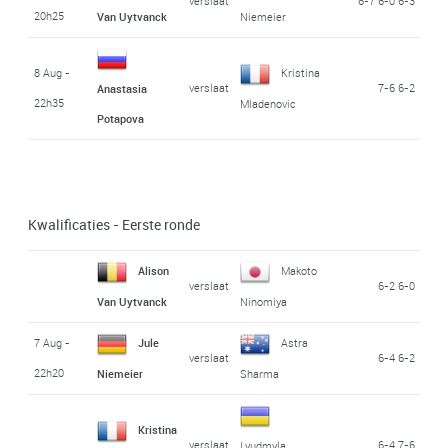
verslaat
6-7 6-0 6-3
20h25
Van Uytvanck
Niemeier
8 Aug -
Kristina
verslaat
7-6 6-2
Anastasia
22h35
Mladenovic
Potapova
Kwalificaties - Eerste ronde
Alison
Makoto
verslaat
6-2 6-0
Van Uytvanck
Ninomiya
7 Aug -
Jule
Astra
verslaat
6-4 6-2
22h20
Niemeier
Sharma
Kristina
verslaat
6-4 7-6
Lyudmyla