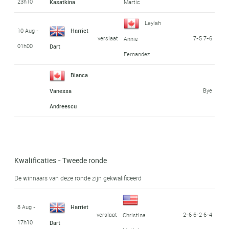
23h10
Kasatkina
Martic
Leylah
10 Aug -
Harriet
verslaat
7-5 7-6
Annie
01h00
Dart
Fernandez
Bianca
Bye
Vanessa
Andreescu
Kwalificaties - Tweede ronde
De winnaars van deze ronde zijn gekwalificeerd
8 Aug -
Harriet
verslaat
2-6 6-2 6-4
Christina
17h10
Dart