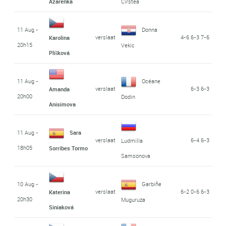
Azarenka
Cirstea
11 Aug -
Donna
verslaat
4-6 6-3 7-6
Karolina
20h15
Vekic
Plíšková
11 Aug -
Océane
verslaat
6-3 6-3
Amanda
20h00
Dodin
Anisimova
11 Aug -
Sara
verslaat
6-4 6-3
Ludmilla
18h05
Sorribes Tormo
Samsonova
10 Aug -
Garbiñe
verslaat
6-2 0-6 6-3
Katerina
20h30
Muguruza
Siniaková