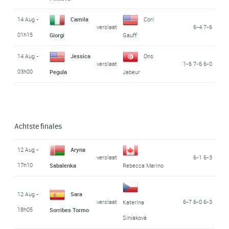
14 Aug -
Camila
Cori
verslaat
6-4 7-6
01h15
Giorgi
Gauff
14 Aug -
Jessica
Ons
verslaat
1-6 7-6 6-0
03h00
Pegula
Jabeur
Achtste finales
12 Aug -
Aryna
verslaat
6-1 6-3
17h10
Sabalenka
Rebecca Marino
12 Aug -
Sara
verslaat
6-7 6-0 6-3
Katerina
18h05
Sorribes Tormo
Siniaková