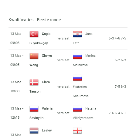
Kwalificaties - Eerste ronde
13 Maa -
Çagla
Jana
verslaat
6-3 4-6 7-5
09h05
Büyükakçay
Fett
13 Maa -
Xin-yu
Marina
verslaat
6-2 6-3
09h05
Wang
Melnikova
13 Maa -
Clara
verslaat
7-5 6-3
Ekaterina
10h30
Tauson
Shalimova
13 Maa -
Valeria
Natalia
verslaat
2-6 6-4 6-1
12h15
Savinykh
Vikhlyantseva
Lesley
13 Maa -