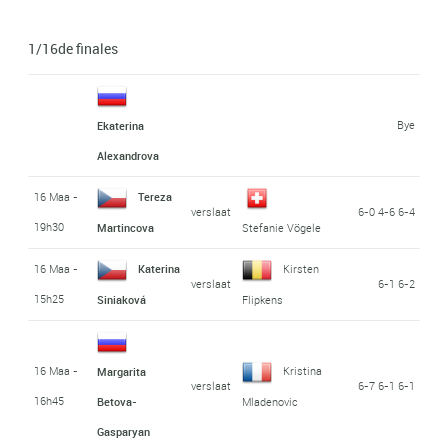
1/16de finales
Bye
Ekaterina
Alexandrova
16 Maa -
Tereza
verslaat
6-0 4-6 6-4
19h30
Martincova
Stefanie Vögele
16 Maa -
Katerina
Kirsten
verslaat
6-1 6-2
15h25
Siniaková
Flipkens
16 Maa -
Kristina
Margarita
verslaat
6-7 6-1 6-1
16h45
Betova-
Mladenovic
Gasparyan