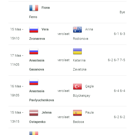
Fiona
Bye
Ferro
15 Maa -
Vera
Arina
verslaat
6-1 6-3
15h10
Zvonareva
Rodionova
17 Maa -
verslaat
6-2 6-7 7-5
Anastasia
Katarina
11h05
Gasanova
Zavatska
16 Maa -
Çagla
verslaat
6-4 6-4
Anastasia
19h35
Büyükakçay
Pavlyuchenkova
15 Maa -
Jelena
Paula
verslaat
6-2 6-2
13h15
Ostapenko
Badosa