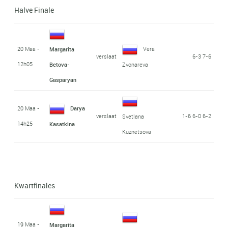
Halve Finale
20 Maa -
Vera
Margarita
verslaat
6-3 7-6
12h05
Betova-
Zvonareva
Gasparyan
20 Maa -
Darya
verslaat
1-6 6-0 6-2
Svetlana
14h25
Kasatkina
Kuznetsova
Kwartfinales
19 Maa -
Margarita