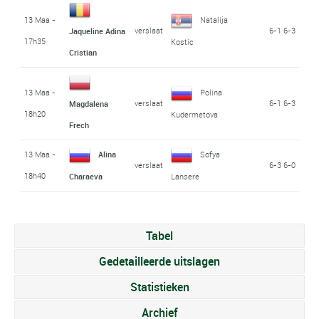
13 Maa -
Natalija
verslaat
6-1 6-3
Jaqueline Adina
17h35
Kostic
Cristian
13 Maa -
Polina
verslaat
6-1 6-3
Magdalena
18h20
Kudermetova
Frech
13 Maa -
Alina
Sofya
verslaat
6-3 6-0
18h40
Charaeva
Lansere
Tabel
Gedetailleerde uitslagen
Statistieken
Archief