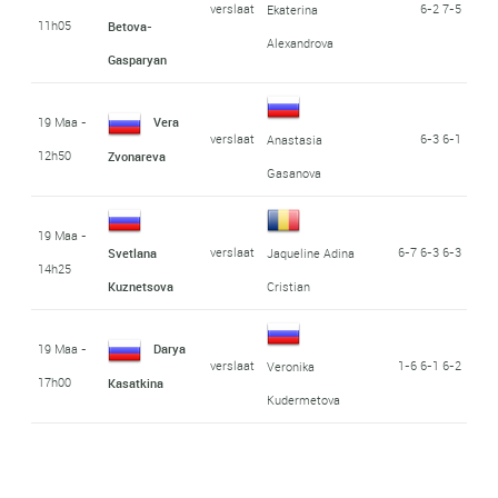
verslaat
6-2 7-5
Ekaterina
11h05
Betova-
Alexandrova
Gasparyan
19 Maa -
Vera
verslaat
6-3 6-1
Anastasia
12h50
Zvonareva
Gasanova
19 Maa -
verslaat
6-7 6-3 6-3
Svetlana
Jaqueline Adina
14h25
Kuznetsova
Cristian
19 Maa -
Darya
verslaat
1-6 6-1 6-2
Veronika
17h00
Kasatkina
Kudermetova