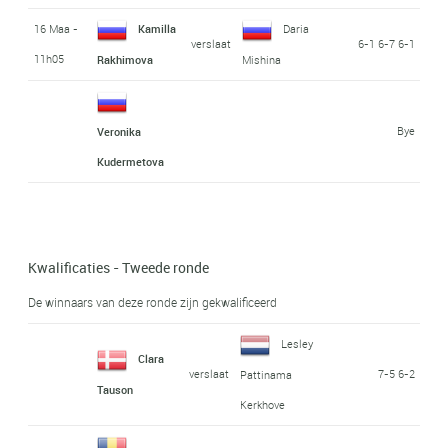
16 Maa -
Kamilla
Daria
verslaat
6-1 6-7 6-1
11h05
Rakhimova
Mishina
Bye
Veronika
Kudermetova
Kwalificaties - Tweede ronde
De winnaars van deze ronde zijn gekwalificeerd
Lesley
Clara
verslaat
7-5 6-2
Pattinama
Tauson
Kerkhove