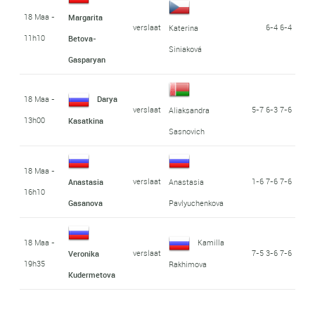
18 Maa -
Margarita
verslaat
6-4 6-4
Katerina
11h10
Betova-
Siniaková
Gasparyan
18 Maa -
Darya
verslaat
5-7 6-3 7-6
Aliaksandra
13h00
Kasatkina
Sasnovich
18 Maa -
verslaat
1-6 7-6 7-6
Anastasia
Anastasia
16h10
Gasanova
Pavlyuchenkova
18 Maa -
Kamilla
verslaat
7-5 3-6 7-6
Veronika
19h35
Rakhimova
Kudermetova