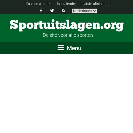
Info voor wedden
Jaarkalender
Laatste uitslagen



Sportuitslagen.org
De site voor alle sporten
Menu