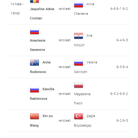
14 Maa -
Alina
verslaat
4-6 6-1 6-2
Jaqueline Adina
13h40
Charaeva
Cristian
Ana
verslaat
6-4 6-3
Anastasia
Konjuh
Gasanova
Arina
Valeria
verslaat
6-3 6-4
Rodionova
Savinykh
Kamilla
verslaat
6-3 2-6 6-2
Magdalena
Rakhimova
Frech
Xin-yu
Çagla
verslaat
6-2 6-3
Wang
Büyükakçay