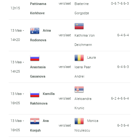
verslaat
0-6 7-6 6-3
Pattinama
Ekaterine
12h15
Kerkhove
Gorgodze
13 Maa -
Arina
verslaat
6-4 6-4
Kathinka Von
14h20
Rodionova
Deichmann
Laura
13 Maa -
verslaat
6-4 6-3
Anastasia
Ioana Paar
14h25
Gasanova
Andrei
13 Maa -
Kamilla
verslaat
6-2 4-6 6-4
Aleksandra
16h05
Rakhimova
Krunic
13 Maa -
Ana
Monica
verslaat
6-3 6-4
16h05
Konjuh
Niculescu