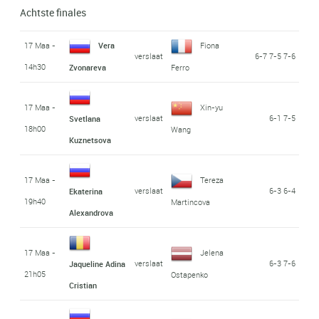
Achtste finales
17 Maa -
Vera
Fiona
verslaat
6-7 7-5 7-6
14h30
Zvonareva
Ferro
17 Maa -
Xin-yu
verslaat
6-1 7-5
Svetlana
18h00
Wang
Kuznetsova
17 Maa -
Tereza
verslaat
6-3 6-4
Ekaterina
19h40
Martincova
Alexandrova
17 Maa -
Jelena
verslaat
6-3 7-6
Jaqueline Adina
21h05
Ostapenko
Cristian