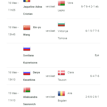
16 Maa -
Vera
verslaat
6-7 6-4 2-1 ab.
Jaqueline Adina
11h05
Lapko
Cristian
16 Maa -
Xin-yu
verslaat
6-1 5-7 7-5
Viktoriya
13h45
Wang
Tomova
Bye
Svetlana
Kuznetsova
16 Maa -
Darya
Clara
verslaat
6-4 7-6
13h10
Kasatkina
Tauson
15 Maa -
Ana
verslaat
2-6 6-2 6-1
Aliaksandra
11h10
Bogdan
Sasnovich