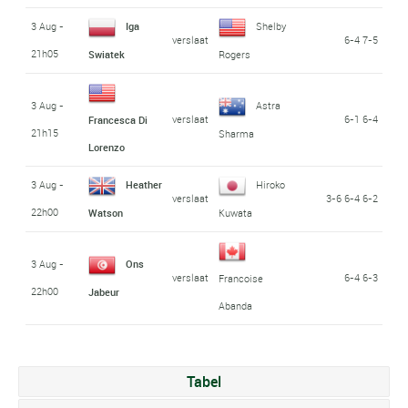
3 Aug -
Iga
Shelby
verslaat
6-4 7-5
21h05
Swiatek
Rogers
3 Aug -
Astra
verslaat
6-1 6-4
Francesca Di
21h15
Sharma
Lorenzo
3 Aug -
Heather
Hiroko
verslaat
3-6 6-4 6-2
22h00
Watson
Kuwata
3 Aug -
Ons
verslaat
6-4 6-3
Francoise
22h00
Jabeur
Abanda
Tabel