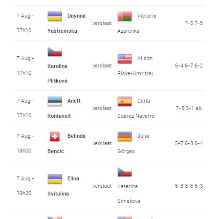
7 Aug -
Dayana
Victoria
verslaat
7-5 7-5
17h10
Yastremska
Azarenka
7 Aug -
Alison
verslaat
6-4 6-7 6-2
Karolina
17h10
Riske-Amritraj
Plíšková
7 Aug -
Anett
Carla
verslaat
7-5 3-1 ab.
17h10
Kontaveit
Suárez Navarro
7 Aug -
Belinda
Julia
verslaat
5-7 6-3 6-4
19h00
Bencic
Görges
7 Aug -
Elina
verslaat
6-3 3-6 6-3
Katerina
19h20
Svitolina
Siniaková