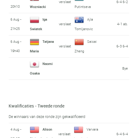
verslaat
6-4 6-2
20h10
Wozniacki
Putintseva
6 Aug -
Iga
Ajla
verslaat
4-1 ab.
21h25
Swiatek
Tomljanovic
6 Aug -
Tatjana
Saisai
verslaat
6-3 6-4
19h40
Maria
Zheng
Naomi
Bye
Osaka
Kwalificaties - Tweede ronde
De winnaars van deze ronde zijn gekwalificeerd
4 Aug -
Alison
Varvara
verslaat
6-4 6-4