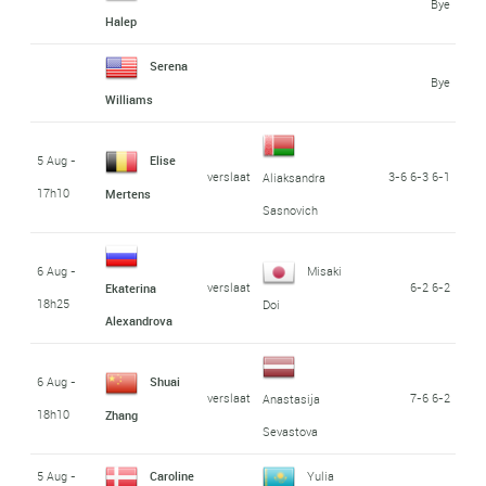
Bye
Halep
Serena
Bye
Williams
5 Aug -
Elise
verslaat
3-6 6-3 6-1
Aliaksandra
17h10
Mertens
Sasnovich
6 Aug -
Misaki
verslaat
6-2 6-2
Ekaterina
18h25
Doi
Alexandrova
6 Aug -
Shuai
verslaat
7-6 6-2
Anastasija
18h10
Zhang
Sevastova
5 Aug -
Caroline
Yulia