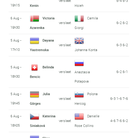
verslaat
6-4 6-3
19h15
Kenin
Hsieh
6 Aug -
Victoria
Camila
verslaat
6-2 6-2
19h30
Azarenka
Giorgi
5 Aug -
Dayana
verslaat
6-3 6-2
17h10
Yastremska
Johanna Konta
5 Aug -
Belinda
verslaat
6-2 6-1
Anastasia
18h30
Bencic
Potapova
5 Aug -
Julia
Polona
verslaat
6-3 1-6 7-6
19h45
Görges
Hercog
6 Aug -
Katerina
Danielle
verslaat
4-6 7-6 6-2
18h05
Siniaková
Rose Collins