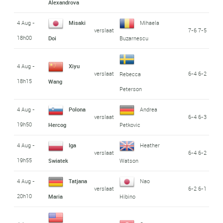
Alexandrova
4 Aug -
Misaki
Mihaela
verslaat
7-6 7-5
18h00
Doi
Buzarnescu
4 Aug -
Xiyu
verslaat
6-4 6-2
Rebecca
18h15
Wang
Peterson
4 Aug -
Polona
Andrea
verslaat
6-4 6-3
19h50
Hercog
Petkovic
4 Aug -
Iga
Heather
verslaat
6-4 6-2
19h55
Swiatek
Watson
4 Aug -
Tatjana
Nao
verslaat
6-2 6-1
20h10
Maria
Hibino