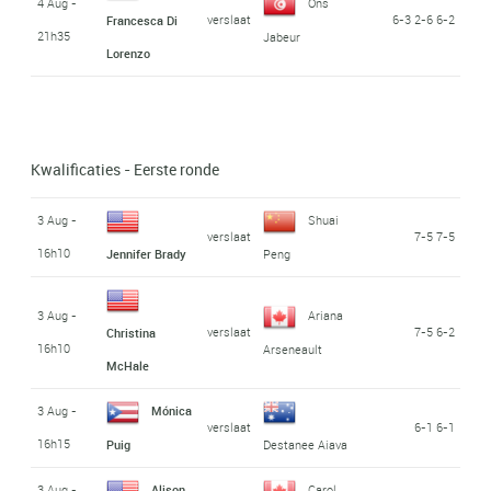
4 Aug -
Ons
verslaat
6-3 2-6 6-2
Francesca Di
21h35
Jabeur
Lorenzo
Kwalificaties - Eerste ronde
3 Aug -
Shuai
verslaat
7-5 7-5
16h10
Jennifer Brady
Peng
3 Aug -
Ariana
verslaat
7-5 6-2
Christina
16h10
Arseneault
McHale
3 Aug -
Mónica
verslaat
6-1 6-1
16h15
Puig
Destanee Aiava
3 Aug -
Alison
Carol