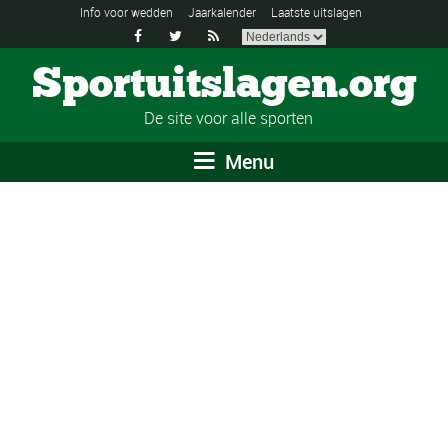
Info voor wedden
Jaarkalender
Laatste uitslagen



Sportuitslagen.org
De site voor alle sporten
Menu