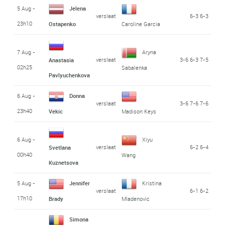
5 Aug -
Jelena
verslaat
6-3 6-3
23h10
Ostapenko
Caroline Garcia
7 Aug -
Aryna
verslaat
3-6 6-3 7-5
Anastasia
02h25
Sabalenka
Pavlyuchenkova
6 Aug -
Donna
verslaat
3-6 7-6 7-6
23h40
Vekic
Madison Keys
6 Aug -
Xiyu
verslaat
6-2 6-4
Svetlana
00h40
Wang
Kuznetsova
5 Aug -
Jennifer
Kristina
verslaat
6-1 6-2
17h10
Brady
Mladenovic
Simona