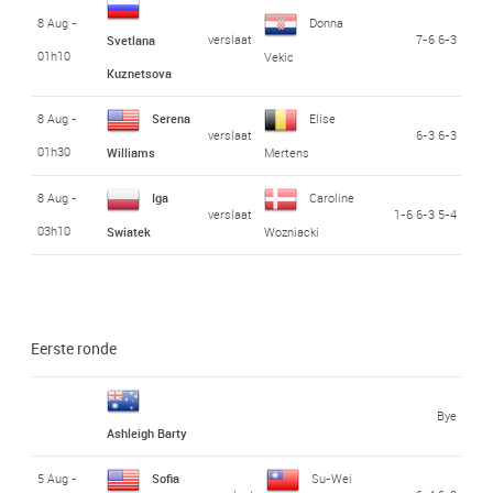
8 Aug -
Donna
verslaat
7-6 6-3
Svetlana
01h10
Vekic
Kuznetsova
8 Aug -
Serena
Elise
verslaat
6-3 6-3
01h30
Williams
Mertens
8 Aug -
Iga
Caroline
verslaat
1-6 6-3 5-4
03h10
Swiatek
Wozniacki
Eerste ronde
Bye
Ashleigh Barty
5 Aug -
Sofia
Su-Wei