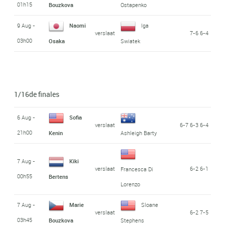
01h15
Bouzkova
Ostapenko
9 Aug -
Naomi
Iga
verslaat
7-6 6-4
03h00
Osaka
Swiatek
1/16de finales
6 Aug -
Sofia
verslaat
6-7 6-3 6-4
21h00
Kenin
Ashleigh Barty
7 Aug -
Kiki
verslaat
6-2 6-1
Francesca Di
00h55
Bertens
Lorenzo
7 Aug -
Marie
Sloane
verslaat
6-2 7-5
03h45
Bouzkova
Stephens