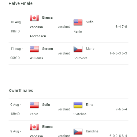
Halve Finale
Bianca
10 Aug -
Sofia
verslaat
6-4 7-6
Vanessa
19h10
Kenin
Andreescu
11 Aug -
Serena
Marie
verslaat
1-6 6-3 6-3
00h10
Williams
Bouzkova
Kwartfinales
9 Aug -
Sofia
Elina
verslaat
7-6 6-4
18h40
Kenin
Svitolina
Bianca
9 Aug -
Karolina
verslaat
6-0 2-6 6-4
Vanessa