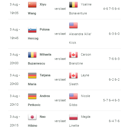
3 Aug -
Xiyu
Ysaline
verslaat
4-6 7-5 6-4
19h35
Wang
Bonaventure
3 Aug -
Polona
verslaat
6-3 6-0
Alexandra 'Allie'
19h45
Hercog
Kiick
3 Aug -
Mihaela
Carson
verslaat
7-6 6-3
20h00
Buzarnescu
Branstine
3 Aug -
Tatjana
Layne
verslaat
6-2 6-2
20h00
Maria
Sleeth
3 Aug -
Andrea
Nicole
verslaat
5-7 6-4 6-3
20h10
Petkovic
Gibbs
3 Aug -
Nao
Magda
verslaat
6-4 7-6
20h15
Hibino
Linette