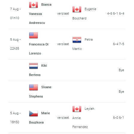
Bianca
7 Aug -
Eugenie
verslaat
4-6 6-1 6-4
Vanessa
01h10
Bouchard
Andreescu
5 Aug -
Petra
verslaat
6-4 7-5
Francesca Di
22h35
Martic
Lorenzo
Kiki
Bye
Bertens
Sloane
Bye
Stephens
Leylah
5 Aug -
Marie
verslaat
6-0 6-1
Annie
18h50
Bouzkova
Fernandez