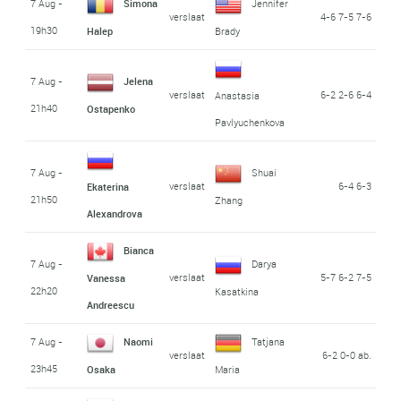
7 Aug -
Simona
Jennifer
verslaat
4-6 7-5 7-6
19h30
Halep
Brady
7 Aug -
Jelena
verslaat
6-2 2-6 6-4
Anastasia
21h40
Ostapenko
Pavlyuchenkova
7 Aug -
Shuai
verslaat
6-4 6-3
Ekaterina
21h50
Zhang
Alexandrova
Bianca
7 Aug -
Darya
verslaat
5-7 6-2 7-5
Vanessa
22h20
Kasatkina
Andreescu
7 Aug -
Naomi
Tatjana
verslaat
6-2 0-0 ab.
23h45
Osaka
Maria