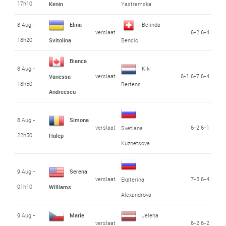
17h10
Kenin
Yastremska
8 Aug -
Elina
Belinda
verslaat
6-2 6-4
18h20
Svitolina
Bencic
Bianca
8 Aug -
Kiki
verslaat
6-1 6-7 6-4
Vanessa
18h50
Bertens
Andreescu
8 Aug -
Simona
verslaat
6-2 6-1
Svetlana
22h50
Halep
Kuznetsova
9 Aug -
Serena
verslaat
7-5 6-4
Ekaterina
01h10
Williams
Alexandrova
9 Aug -
Marie
Jelena
verslaat
6-2 6-2