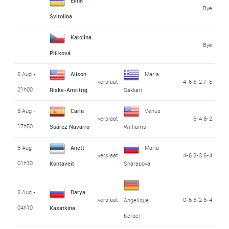
Elina
Bye
Svitolina
Karolina
Bye
Plíšková
6 Aug -
Alison
Maria
verslaat
4-6 6-2 7-6
21h00
Riske-Amritraj
Sakkari
6 Aug -
Carla
Venus
verslaat
6-4 6-2
17h50
Suárez Navarro
Williams
6 Aug -
Anett
Maria
verslaat
4-6 6-3 6-4
01h10
Kontaveit
Sharapova
6 Aug -
Darya
verslaat
0-6 6-2 6-4
Angelique
04h10
Kasatkina
Kerber