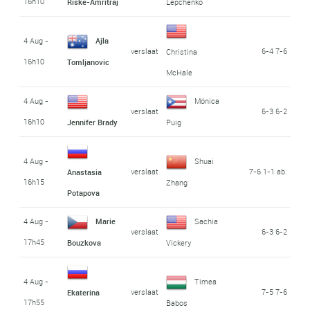
16h10
Riske-Amritraj
Lepchenko
4 Aug -
Ajla
verslaat
6-4 7-6
Christina
16h10
Tomljanovic
McHale
4 Aug -
Mónica
verslaat
6-3 6-2
16h10
Jennifer Brady
Puig
4 Aug -
Shuai
verslaat
7-6 1-1 ab.
Anastasia
16h15
Zhang
Potapova
4 Aug -
Marie
Sachia
verslaat
6-3 6-2
17h45
Bouzkova
Vickery
4 Aug -
Timea
verslaat
7-5 7-6
Ekaterina
17h55
Babos