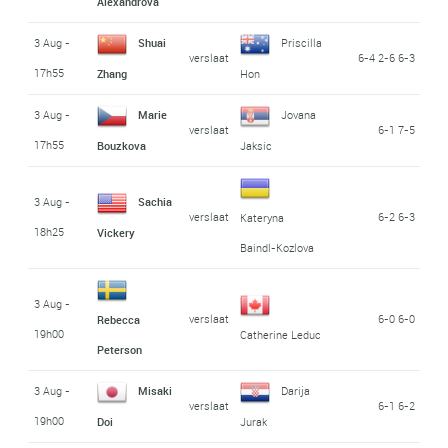
Alexandrova
3 Aug -
Shuai
Priscilla
verslaat
6-4 2-6 6-3
17h55
Zhang
Hon
3 Aug -
Marie
Jovana
verslaat
6-1 7-5
17h55
Bouzkova
Jaksic
3 Aug -
Sachia
verslaat
6-2 6-3
Kateryna
18h25
Vickery
Baindl-Kozlova
3 Aug -
verslaat
6-0 6-0
Rebecca
19h00
Catherine Leduc
Peterson
3 Aug -
Misaki
Darija
verslaat
6-1 6-2
19h00
Doi
Jurak