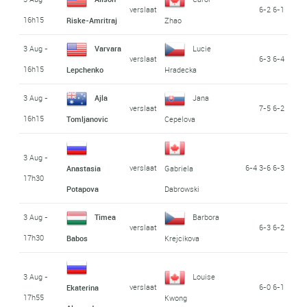
verslaat
6-2 6-1
16h15
Riske-Amritraj
Zhao
3 Aug -
Varvara
Lucie
verslaat
6-3 6-4
16h15
Lepchenko
Hradecka
3 Aug -
Ajla
Jana
verslaat
7-5 6-2
16h15
Tomljanovic
Cepelova
3 Aug -
verslaat
6-4 3-6 6-3
Anastasia
Gabriela
17h30
Potapova
Dabrowski
3 Aug -
Timea
Barbora
verslaat
6-3 6-2
17h30
Babos
Krejcikova
3 Aug -
Louise
verslaat
6-0 6-1
Ekaterina
17h55
Kwong