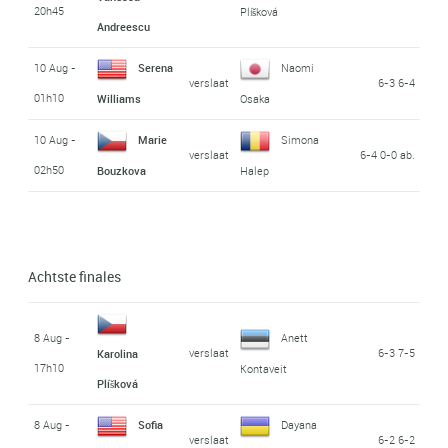
20h45
Plíšková
Andreescu
10 Aug -
Serena
Naomi
verslaat
6-3 6-4
01h10
Williams
Osaka
10 Aug -
Marie
Simona
verslaat
6-4 0-0 ab.
02h50
Bouzkova
Halep
Achtste finales
8 Aug -
Anett
verslaat
6-3 7-5
Karolina
17h10
Kontaveit
Plíšková
8 Aug -
Sofia
Dayana
verslaat
6-2 6-2