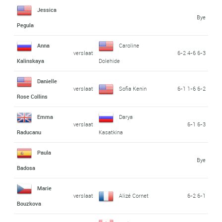
Jessica
Bye
Pegula
Anna
Caroline
verslaat
6-2 4-6 6-3
Kalinskaya
Dolehide
Danielle
verslaat
Sofia Kenin
6-1 1-6 6-2
Rose Collins
Emma
Darya
verslaat
6-1 6-3
Raducanu
Kasatkina
Paula
Bye
Badosa
Marie
verslaat
Alizé Cornet
6-2 6-1
Bouzkova