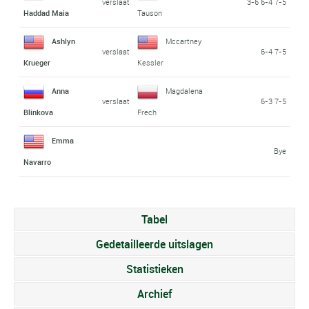
verslaat
3-6 6-4 7-5
Haddad Maia
Tauson
Ashlyn
Mccartney
verslaat
6-4 7-5
Krueger
Kessler
Anna
Magdalena
verslaat
6-3 7-5
Blinkova
Frech
Emma
Bye
Navarro
Tabel
Gedetailleerde uitslagen
Statistieken
Archief