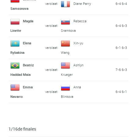
verslaat
Diane Parry
6-4 6-4
Samsonova
Magda
Rebecca
verslaat
6-4 6-3
Linette
Sramkova
Elena
Xin-yu
verslaat
6-1 6-3
Rybakina
Wang
Beatriz
Ashlyn
verslaat
7-6 6-3
Haddad Maia
Krueger
Emma
Anna
verslaat
6-4 6-1
Navarro
Blinkova
1/16de finales