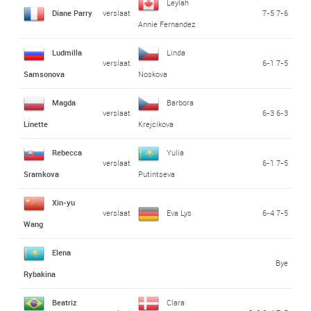
Leylah
Diane Parry
verslaat
7-5 7-6
Annie Fernandez
Ludmilla
Linda
verslaat
6-1 7-5
Samsonova
Noskova
Magda
Barbora
verslaat
6-3 6-3
Linette
Krejcikova
Rebecca
Yulia
verslaat
6-1 7-5
Sramkova
Putintseva
Xin-yu
verslaat
Eva Lys
6-4 7-5
Wang
Elena
Bye
Rybakina
Beatriz
Clara