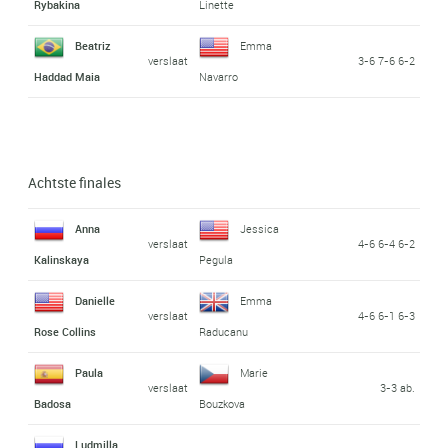
Rybakina
Linette
Beatriz
Emma
verslaat
3-6 7-6 6-2
Haddad Maia
Navarro
Achtste finales
Anna
Jessica
verslaat
4-6 6-4 6-2
Kalinskaya
Pegula
Danielle
Emma
verslaat
4-6 6-1 6-3
Rose Collins
Raducanu
Paula
Marie
verslaat
3-3 ab.
Badosa
Bouzkova
Ludmilla