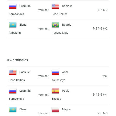
Ludmilla
Danielle
verslaat
6-4 6-2
Samsonova
Rose Collins
Elena
Beatriz
verslaat
7-6 1-6 6-2
Rybakina
Haddad Maia
Kwartfinales
Danielle
Anna
verslaat
w.o.
Rose Collins
Kalinskaya
Ludmilla
Paula
verslaat
6-4 3-6 6-4
Samsonova
Badosa
Elena
Magda
verslaat
7-5 6-3