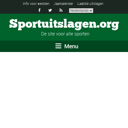
Info voor wedden
Jaarkalender
Laatste uitslagen



Sportuitslagen.org
De site voor alle sporten
Menu