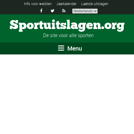
Info voor wedden
Jaarkalender
Laatste uitslagen



Sportuitslagen.org
De site voor alle sporten
Menu