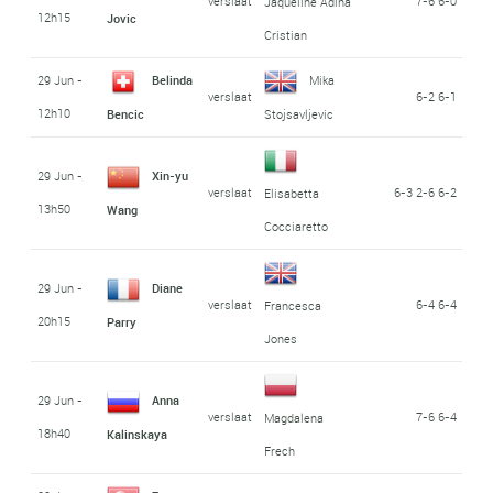
verslaat
7-6 6-0
Jaqueline Adina
12h15
Jovic
Cristian
29 Jun -
Belinda
Mika
verslaat
6-2 6-1
12h10
Bencic
Stojsavljevic
29 Jun -
Xin-yu
verslaat
6-3 2-6 6-2
Elisabetta
13h50
Wang
Cocciaretto
29 Jun -
Diane
verslaat
6-4 6-4
Francesca
20h15
Parry
Jones
29 Jun -
Anna
verslaat
7-6 6-4
Magdalena
18h40
Kalinskaya
Frech