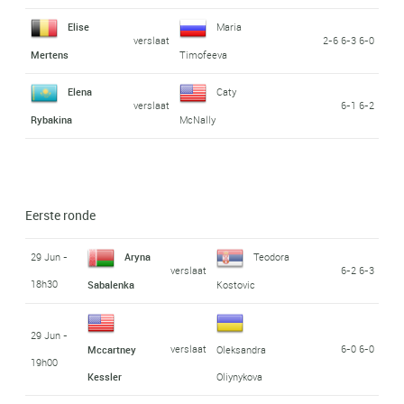
Elise
Maria
verslaat
2-6 6-3 6-0
Mertens
Timofeeva
Elena
Caty
verslaat
6-1 6-2
Rybakina
McNally
Eerste ronde
29 Jun -
Aryna
Teodora
verslaat
6-2 6-3
18h30
Sabalenka
Kostovic
29 Jun -
verslaat
6-0 6-0
Mccartney
Oleksandra
19h00
Kessler
Oliynykova