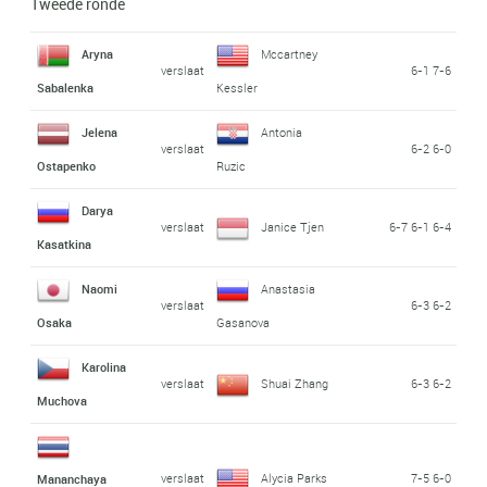
Tweede ronde
Aryna
Mccartney
verslaat
6-1 7-6
Sabalenka
Kessler
Jelena
Antonia
verslaat
6-2 6-0
Ostapenko
Ruzic
Darya
verslaat
Janice Tjen
6-7 6-1 6-4
Kasatkina
Naomi
Anastasia
verslaat
6-3 6-2
Osaka
Gasanova
Karolina
verslaat
Shuai Zhang
6-3 6-2
Muchova
verslaat
Alycia Parks
7-5 6-0
Mananchaya