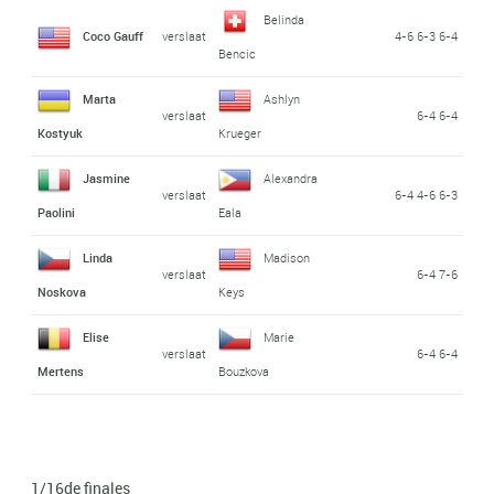
Belinda
Coco Gauff
verslaat
4-6 6-3 6-4
Bencic
Marta
Ashlyn
verslaat
6-4 6-4
Kostyuk
Krueger
Jasmine
Alexandra
verslaat
6-4 4-6 6-3
Paolini
Eala
Linda
Madison
verslaat
6-4 7-6
Noskova
Keys
Elise
Marie
verslaat
6-4 6-4
Mertens
Bouzkova
1/16de finales