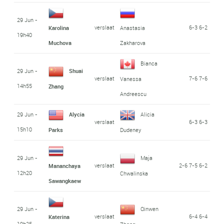
29 Jun -
verslaat
6-3 6-2
Karolina
Anastasia
19h40
Muchova
Zakharova
Bianca
29 Jun -
Shuai
verslaat
7-6 7-6
Vanessa
14h55
Zhang
Andreescu
29 Jun -
Alycia
Alicia
verslaat
6-3 6-3
15h10
Parks
Dudeney
29 Jun -
Maja
verslaat
2-6 7-5 6-2
Mananchaya
12h20
Chwalinska
Sawangkaew
29 Jun -
Qinwen
verslaat
6-4 6-4
Katerina
19h25