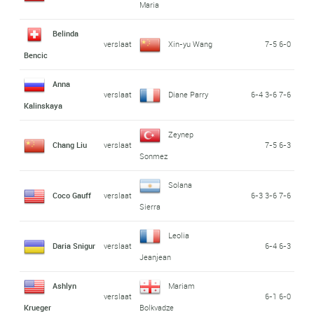
Maria
Belinda
verslaat
Xin-yu Wang
7-5 6-0
Bencic
Anna
verslaat
Diane Parry
6-4 3-6 7-6
Kalinskaya
Zeynep
Chang Liu
verslaat
7-5 6-3
Sonmez
Solana
Coco Gauff
verslaat
6-3 3-6 7-6
Sierra
Leolia
Daria Snigur
verslaat
6-4 6-3
Jeanjean
Ashlyn
Mariam
verslaat
6-1 6-0
Krueger
Bolkvadze