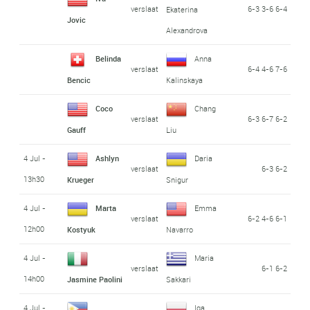
verslaat
6-3 3-6 6-4
Ekaterina
Jovic
Alexandrova
Belinda
Anna
verslaat
6-4 4-6 7-6
Bencic
Kalinskaya
Coco
Chang
verslaat
6-3 6-7 6-2
Gauff
Liu
4 Jul -
Ashlyn
Daria
verslaat
6-3 6-2
13h30
Krueger
Snigur
4 Jul -
Marta
Emma
verslaat
6-2 4-6 6-1
12h00
Kostyuk
Navarro
4 Jul -
Maria
verslaat
6-1 6-2
14h00
Jasmine Paolini
Sakkari
4 Jul -
Iga