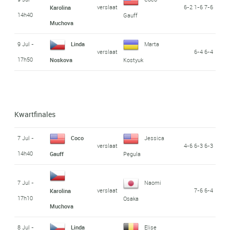
verslaat
6-2 1-6 7-6
Karolina
14h40
Gauff
Muchova
9 Jul -
Linda
Marta
verslaat
6-4 6-4
17h50
Noskova
Kostyuk
Kwartfinales
7 Jul -
Coco
Jessica
verslaat
4-6 6-3 6-3
14h40
Gauff
Pegula
7 Jul -
Naomi
verslaat
7-6 6-4
Karolina
17h10
Osaka
Muchova
8 Jul -
Linda
Elise