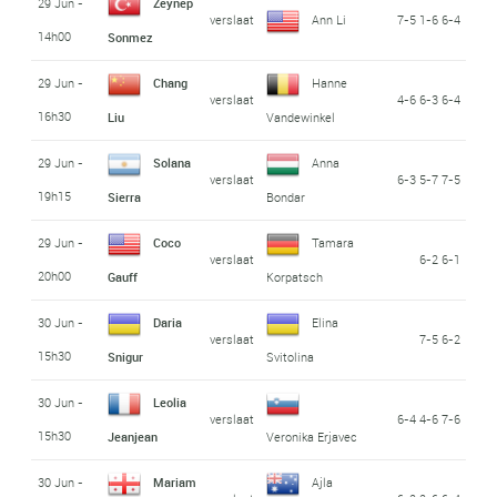
29 Jun -
Zeynep
verslaat
Ann Li
7-5 1-6 6-4
14h00
Sonmez
29 Jun -
Chang
Hanne
verslaat
4-6 6-3 6-4
16h30
Liu
Vandewinkel
29 Jun -
Solana
Anna
verslaat
6-3 5-7 7-5
19h15
Sierra
Bondar
29 Jun -
Coco
Tamara
verslaat
6-2 6-1
20h00
Gauff
Korpatsch
30 Jun -
Daria
Elina
verslaat
7-5 6-2
15h30
Snigur
Svitolina
30 Jun -
Leolia
verslaat
6-4 4-6 7-6
15h30
Jeanjean
Veronika Erjavec
30 Jun -
Mariam
Ajla