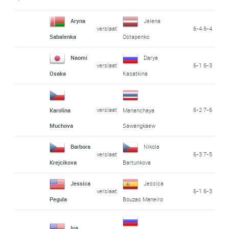
Aryna
Jelena
verslaat
6-4 6-4
Sabalenka
Ostapenko
Naomi
Darya
verslaat
6-1 6-3
Osaka
Kasatkina
verslaat
6-2 7-6
Karolina
Mananchaya
Muchova
Sawangkaew
Barbora
Nikola
verslaat
6-3 7-5
Krejcikova
Bartunkova
Jessica
Jessica
verslaat
6-1 6-3
Pegula
Bouzas Maneiro
Iva