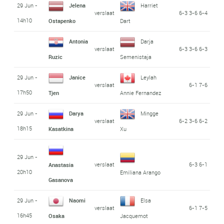
29 Jun -
Jelena
Harriet
verslaat
6-3 3-6 6-4
14h10
Ostapenko
Dart
Antonia
Darja
verslaat
6-3 3-6 6-3
Ruzic
Semenistaja
29 Jun -
Janice
Leylah
verslaat
6-1 7-6
17h50
Tjen
Annie Fernandez
29 Jun -
Darya
Mingge
verslaat
6-2 3-6 6-2
18h15
Kasatkina
Xu
29 Jun -
verslaat
6-3 6-1
Anastasia
20h10
Emiliana Arango
Gasanova
29 Jun -
Naomi
Elsa
verslaat
6-1 7-5
16h45
Osaka
Jacquemot