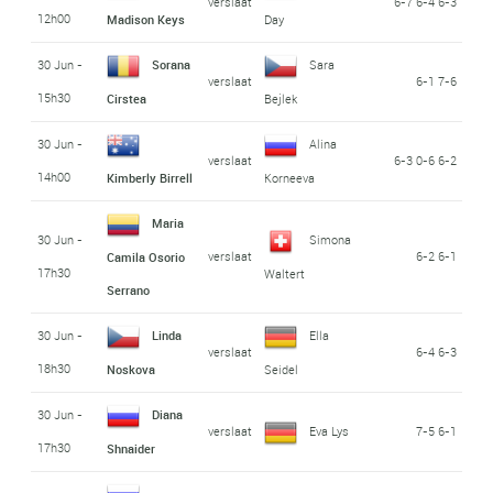
verslaat
6-7 6-4 6-3
12h00
Madison Keys
Day
30 Jun -
Sorana
Sara
verslaat
6-1 7-6
15h30
Cirstea
Bejlek
30 Jun -
Alina
verslaat
6-3 0-6 6-2
14h00
Kimberly Birrell
Korneeva
Maria
30 Jun -
Simona
verslaat
6-2 6-1
Camila Osorio
17h30
Waltert
Serrano
30 Jun -
Linda
Ella
verslaat
6-4 6-3
18h30
Noskova
Seidel
30 Jun -
Diana
verslaat
Eva Lys
7-5 6-1
17h30
Shnaider