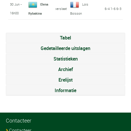
30 Jun -
Elena
Lois
verslaat
6-4 1-6 6-3
16h00
Rybakina
Boisson
Tabel
Gedetailleerde uitslagen
Statistieken
Archief
Erelijst
Informatie
Contacteer
Contacteer