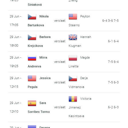
Zheng
Siniaková
29 Jun -
Nikola
Peyton
verslaat
6-4 3-6 7-5
17h35
Bartunkova
Stearns
29 Jun -
Barbora
Hannah
verslaat
6-1 6-4
18h30
Krejcikova
Klugman
29 Jun -
Mirra
Magda
verslaat
7-5 6-4
19h25
Andreeva
Linette
29 Jun -
Jessica
Darja
verslaat
7-5 6-3
12h15
Pegula
Vidmanova
Victoria
29 Jun -
Sara
verslaat
6-2 6-3
Jimenez
12h10
Sorribes Tormo
Kasintseva
29 Jun -
Dayana