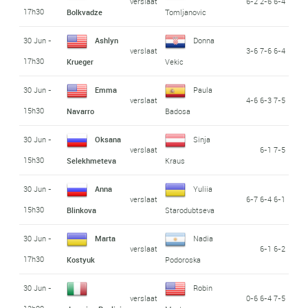
verslaat
6-2 2-6 6-4
17h30
Bolkvadze
Tomljanovic
30 Jun -
Ashlyn
Donna
verslaat
3-6 7-6 6-4
17h30
Krueger
Vekic
30 Jun -
Emma
Paula
verslaat
4-6 6-3 7-5
15h30
Navarro
Badosa
30 Jun -
Oksana
Sinja
verslaat
6-1 7-5
15h30
Selekhmeteva
Kraus
30 Jun -
Anna
Yuliia
verslaat
6-7 6-4 6-1
15h30
Blinkova
Starodubtseva
30 Jun -
Marta
Nadia
verslaat
6-1 6-2
17h30
Kostyuk
Podoroska
30 Jun -
Robin
verslaat
0-6 6-4 7-5