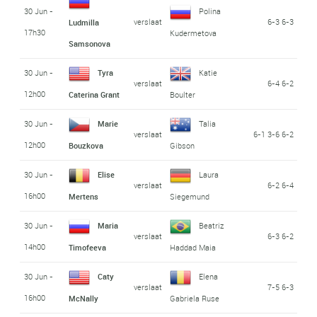
30 Jun -
Polina
verslaat
6-3 6-3
Ludmilla
17h30
Kudermetova
Samsonova
30 Jun -
Tyra
Katie
verslaat
6-4 6-2
12h00
Caterina Grant
Boulter
30 Jun -
Marie
Talia
verslaat
6-1 3-6 6-2
12h00
Bouzkova
Gibson
30 Jun -
Elise
Laura
verslaat
6-2 6-4
16h00
Mertens
Siegemund
30 Jun -
Maria
Beatriz
verslaat
6-3 6-2
14h00
Timofeeva
Haddad Maia
30 Jun -
Caty
Elena
verslaat
7-5 6-3
16h00
McNally
Gabriela Ruse