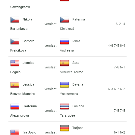
Sawangkaew
Nikola
Katerina
verslaat
6-2 -4
Bartunkova
Siniaková
Barbora
Mirra
verslaat
4-6 7-5 6-4
Krejcikova
Andreeva
Jessica
Sara
verslaat
7-6 6-1
Pegula
Sorribes Tormo
Jessica
Dayana
verslaat
6-3 6-7 6-2
Bouzas Maneiro
Yastremska
Ekaterina
Lanlana
verslaat
7-5 7-5
Alexandrova
Tararudee
Tatjana
Iva Jovic
verslaat
6-1 6-2