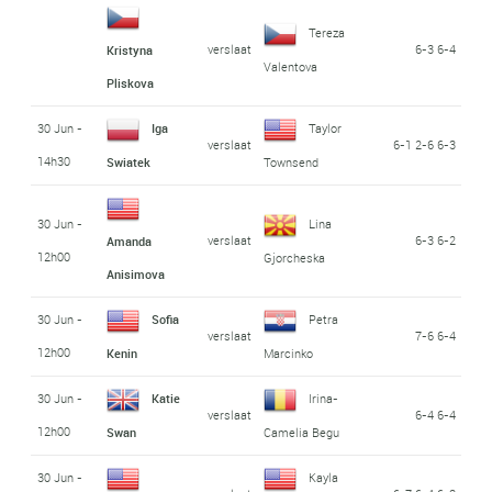
Tereza
verslaat
6-3 6-4
Kristyna
Valentova
Pliskova
30 Jun -
Iga
Taylor
verslaat
6-1 2-6 6-3
14h30
Swiatek
Townsend
30 Jun -
Lina
verslaat
6-3 6-2
Amanda
12h00
Gjorcheska
Anisimova
30 Jun -
Sofia
Petra
verslaat
7-6 6-4
12h00
Kenin
Marcinko
30 Jun -
Katie
Irina-
verslaat
6-4 6-4
12h00
Swan
Camelia Begu
30 Jun -
Kayla