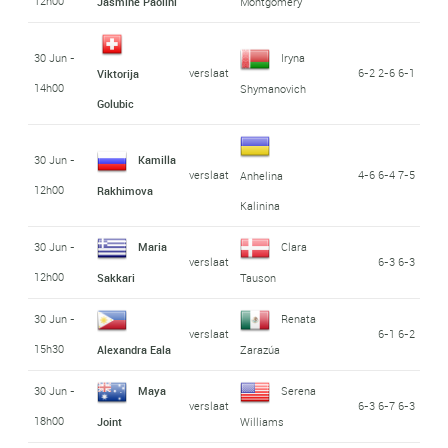
12h00
Jasmine Paolini
Montgomery
30 Jun -
Iryna
verslaat
6-2 2-6 6-1
Viktorija
14h00
Shymanovich
Golubic
30 Jun -
Kamilla
verslaat
4-6 6-4 7-5
Anhelina
12h00
Rakhimova
Kalinina
30 Jun -
Maria
Clara
verslaat
6-3 6-3
12h00
Sakkari
Tauson
30 Jun -
Renata
verslaat
6-1 6-2
15h30
Alexandra Eala
Zarazúa
30 Jun -
Maya
Serena
verslaat
6-3 6-7 6-3
18h00
Joint
Williams