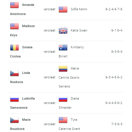
Amanda
verslaat
Sofia Kenin
6-2 4-6 7-6
Anisimova
Madison
verslaat
Katie Swan
6-1 6-4
Keys
Sorana
Kimberly
verslaat
6-3 6-4
Cirstea
Birrell
Maria
Linda
verslaat
6-3 4-6 6-2
Camila Osorio
Noskova
Serrano
Ludmilla
Diana
verslaat
6-4 4-6 6-2
Samsonova
Shnaider
Marie
Tyra
verslaat
7-5 6-3
Bouzkova
Caterina Grant