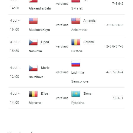
verslaat
7-6 6-2
14h30
Alexandra Eala
Swiatek
4 Jul -
Amanda
verslaat
3-6 6-2 6-3
16h00
Madison Keys
Anisimova
4 Jul -
Linda
Sorana
verslaat
2-6 6-3 7-6
15h30
Noskova
Cirstea
4 Jul -
Marie
verslaat
4-6 7-6 6-4
Ludmilla
12h00
Bouzkova
Samsonova
4 Jul -
Elise
Elena
verslaat
7-6 6-1
14h00
Mertens
Rybakina