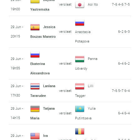
verslaat
Aoi Ito
7-6 4-6 7-5
19h00
Yastremska
29 Jun -
Jessica
verslaat
6-2 6-3
Anastasia
20h15
Bouzas Maneiro
Potapova
29 Jun -
Panna
verslaat
6-4 6-2
Ekaterina
19h55
Udvardy
Alexandrova
29 Jun -
Lanlana
Lilli
verslaat
7-6 5-7 6-4
17h30
Tararudee
Tagger
29 Jun -
Tatjana
Yulia
verslaat
6-4 6-4
14h15
Maria
Putintseva
29 Jun -
Iva