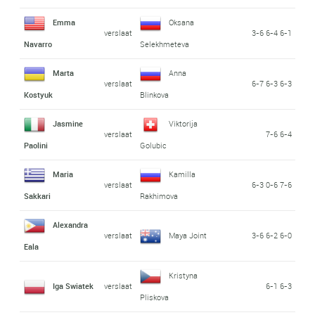
Emma
Oksana
verslaat
3-6 6-4 6-1
Navarro
Selekhmeteva
Marta
Anna
verslaat
6-7 6-3 6-3
Kostyuk
Blinkova
Jasmine
Viktorija
verslaat
7-6 6-4
Paolini
Golubic
Maria
Kamilla
verslaat
6-3 0-6 7-6
Sakkari
Rakhimova
Alexandra
verslaat
Maya Joint
3-6 6-2 6-0
Eala
Kristyna
Iga Swiatek
verslaat
6-1 6-3
Pliskova