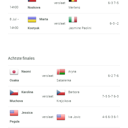
verslaat
6-3 7-5
14h00
Noskova
Mertens
8 Jul -
Marta
verslaat
6-3 -2
14h30
Kostyuk
Jasmine Paolini
Achtste finales
Naomi
Aryna
verslaat
6-2 7-6
Osaka
Sabalenka
Karolina
Barbora
verslaat
7-5 5-7 6-3
Muchova
Krejcikova
Jessica
verslaat
Iva Jovic
4-6 6-3 6-1
Pegula