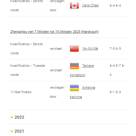
Kwalificaties - Eerste
verslagen
Carol Zhao
6-4 6-4
ronde
door
Zhengzhou van 7 Oktober tot 15 Oktober 2023 (Hardcourt)
Kwalificaties - Eerste
Ye-Xin Ma
verslaat
7-5 6-3
ronde
Kwalificaties - Tweede
Tamara
6-4 5-7 6-
verslaat
ronde
4
Korpatsch
verslagen
Anhelina
1/16de finales
6-1 6-3
door
Kalinina
2022
2021