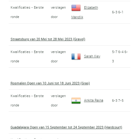
Kwalificaties - Eerste
verslagen
Elizabeth
6-3 6-1
ronde
door
Mandlik
Straatsburg van 20 Mei tot 28 Mei 2023 (Gravel)
Kwalificaties - Eerste
verslagen
5-7 6-4 6-
Sarah Iliev
ronde
door
3
Rosmalen Open van 10 Juni tot 18 Juni 2023 (Gras)
Kwalificaties - Eerste
verslagen
Ankita Raina
6-3 7-5
ronde
door
Guadalajara Open van 15 September tot 24 September 2023 (Hardcourt)