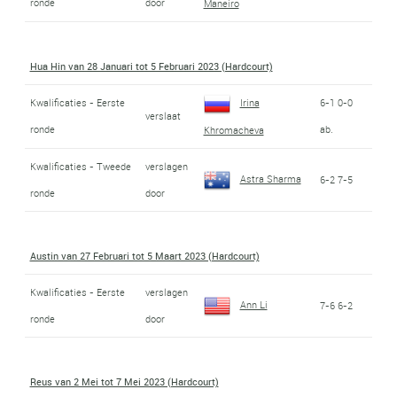
ronde
door
Maneiro
Hua Hin van 28 Januari tot 5 Februari 2023 (Hardcourt)
Kwalificaties - Eerste
Irina
6-1 0-0
verslaat
ronde
ab.
Khromacheva
Kwalificaties - Tweede
verslagen
Astra Sharma
6-2 7-5
ronde
door
Austin van 27 Februari tot 5 Maart 2023 (Hardcourt)
Kwalificaties - Eerste
verslagen
Ann Li
7-6 6-2
ronde
door
Reus van 2 Mei tot 7 Mei 2023 (Hardcourt)