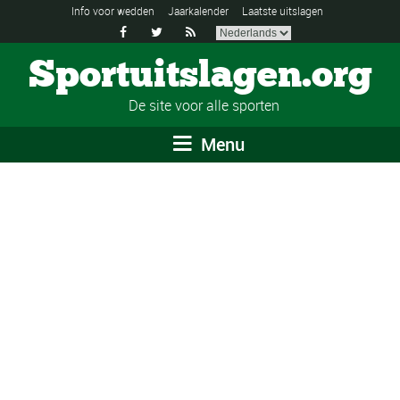
Info voor wedden
Jaarkalender
Laatste uitslagen



Sportuitslagen.org
De site voor alle sporten
Menu