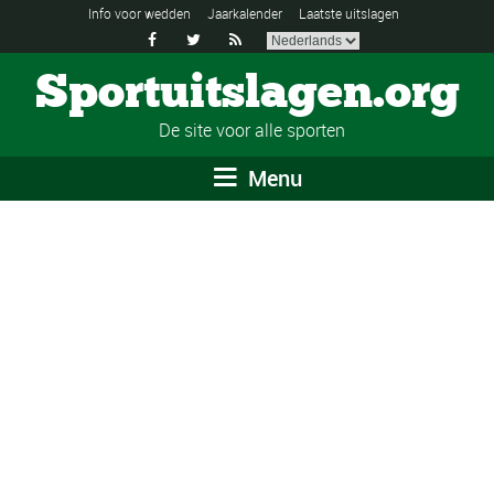
Info voor wedden
Jaarkalender
Laatste uitslagen



Sportuitslagen.org
De site voor alle sporten
Menu