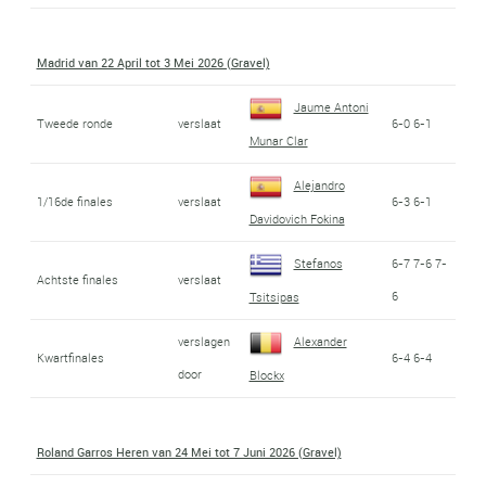
Madrid van 22 April tot 3 Mei 2026 (Gravel)
Jaume Antoni
Tweede ronde
verslaat
6-0 6-1
Munar Clar
Alejandro
1/16de finales
verslaat
6-3 6-1
Davidovich Fokina
Stefanos
6-7 7-6 7-
Achtste finales
verslaat
6
Tsitsipas
verslagen
Alexander
Kwartfinales
6-4 6-4
door
Blockx
Roland Garros Heren van 24 Mei tot 7 Juni 2026 (Gravel)