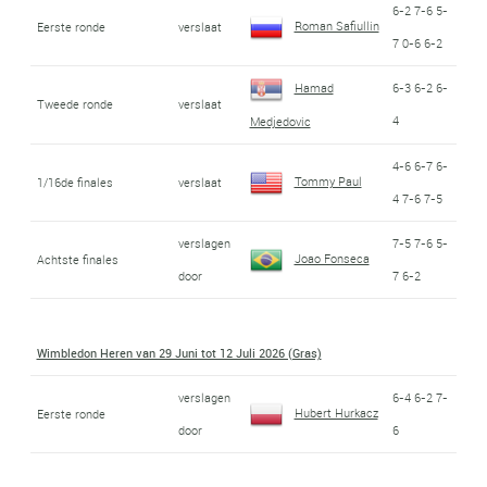
6-2 7-6 5-
Roman Safiullin
Eerste ronde
verslaat
7 0-6 6-2
Hamad
6-3 6-2 6-
Tweede ronde
verslaat
4
Medjedovic
4-6 6-7 6-
Tommy Paul
1/16de finales
verslaat
4 7-6 7-5
verslagen
7-5 7-6 5-
Joao Fonseca
Achtste finales
door
7 6-2
Wimbledon Heren van 29 Juni tot 12 Juli 2026 (Gras)
verslagen
6-4 6-2 7-
Hubert Hurkacz
Eerste ronde
door
6