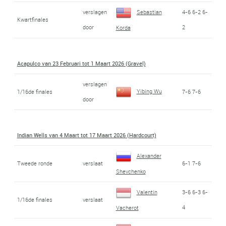
verslagen
Sebastian
4-6 6-2 6-
Kwartfinales
door
2
Korda
Acapulco van 23 Februari tot 1 Maart 2026 (Gravel)
verslagen
Yibing Wu
1/16de finales
7-6 7-6
door
Indian Wells van 4 Maart tot 17 Maart 2026 (Hardcourt)
Alexander
Tweede ronde
verslaat
6-1 7-6
Shevchenko
Valentin
3-6 6-3 6-
1/16de finales
verslaat
4
Vacherot