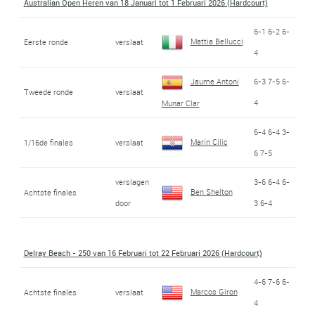
Australian Open Heren van 18 Januari tot 1 Februari 2026 (Hardcourt)
6-1 6-2 6-
Mattia Bellucci
Eerste ronde
verslaat
4
Jaume Antoni
6-3 7-5 6-
Tweede ronde
verslaat
4
Munar Clar
6-4 6-4 3-
Marin Cilic
1/16de finales
verslaat
6 7-5
verslagen
3-6 6-4 6-
Ben Shelton
Achtste finales
door
3 6-4
Delray Beach - 250 van 16 Februari tot 22 Februari 2026 (Hardcourt)
4-6 7-6 6-
Marcos Giron
Achtste finales
verslaat
4