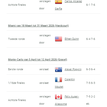
verslagen
Carlos Alcaraz
Achtste finales
6-1 7-6
door
Garfia
Miami van 18 Maart tot 31 Maart 2026 (Hardcourt)
verslagen
Ethan Quinn
Tweede ronde
6-4 7-6
door
Monte-Carlo van 5 April tot 12 April 2026 (Gravel)
Eerste ronde
verslaat
Alexei Popyrin
6-3 6-4
Corentin
1/16de finales
verslaat
7-5 6-3
Moutet
verslagen
Félix Auger-
7-5 2-2
Achtste finales
door
ab.
Aliassime