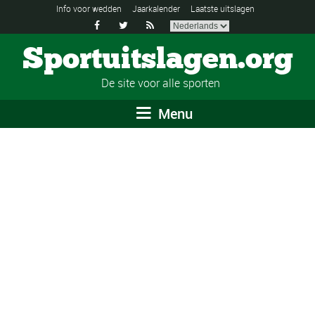
Info voor wedden
Jaarkalender
Laatste uitslagen



Sportuitslagen.org
De site voor alle sporten
Menu