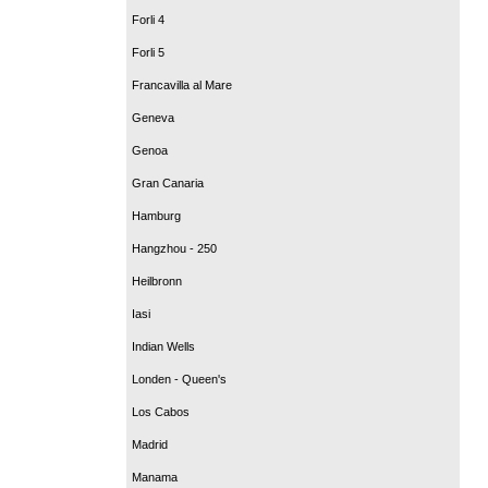
Forli 4
Forli 5
Francavilla al Mare
Geneva
Genoa
Gran Canaria
Hamburg
Hangzhou - 250
Heilbronn
Iasi
Indian Wells
Londen - Queen's
Los Cabos
Madrid
Manama