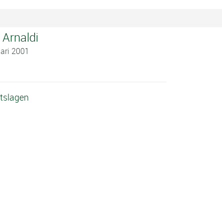
 Arnaldi
uari 2001
itslagen