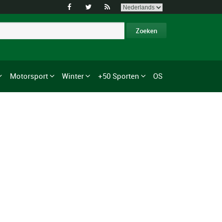



Motorsport
Winter
+50 Sporten
OS