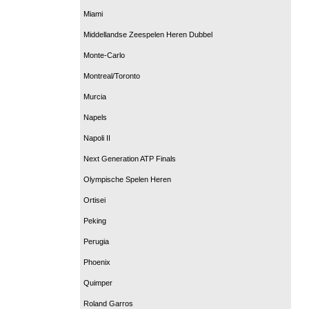
Miami
Middellandse Zeespelen Heren Dubbel
Monte-Carlo
Montreal/Toronto
Murcia
Napels
Napoli II
Next Generation ATP Finals
Olympische Spelen Heren
Ortisei
Peking
Perugia
Phoenix
Quimper
Roland Garros