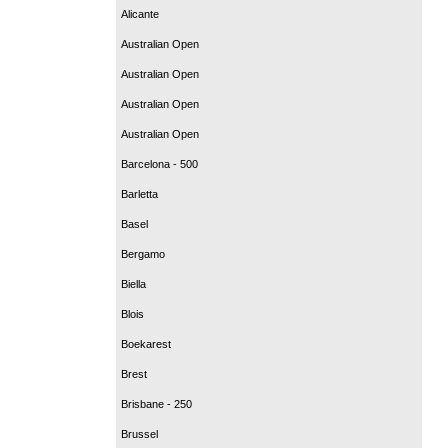
Alicante
Australian Open
Australian Open
Australian Open
Australian Open
Barcelona - 500
Barletta
Basel
Bergamo
Biella
Blois
Boekarest
Brest
Brisbane - 250
Brussel