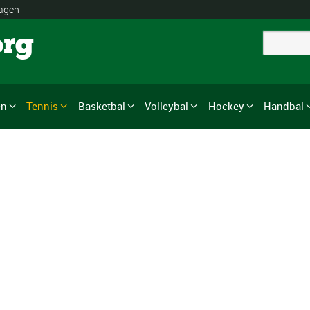
lagen
org
en
Tennis
Basketbal
Volleybal
Hockey
Handbal