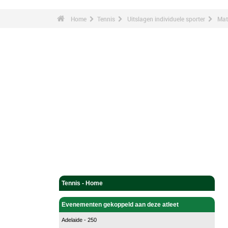
Home
Tennis
Uitslagen individuele sporter
Mat
Tennis - Home
Evenementen gekoppeld aan deze atleet
Adelaide - 250