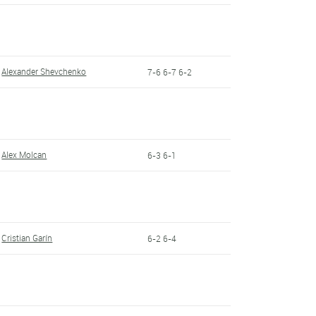
Alexander Shevchenko
7-6 6-7 6-2
Alex Molcan
6-3 6-1
Cristian Garín
6-2 6-4