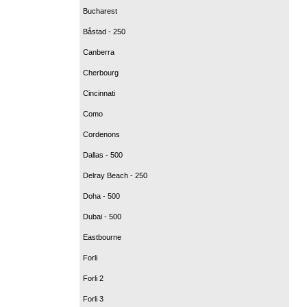
Bucharest
Båstad - 250
Canberra
Cherbourg
Cincinnati
Como
Cordenons
Dallas - 500
Delray Beach - 250
Doha - 500
Dubai - 500
Eastbourne
Forli
Forli 2
Forli 3