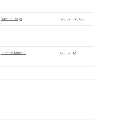
Quentin Halys
3-6 6-1 7-6 6-3
Lorenzo Musetti
6-0 3-1 ab.