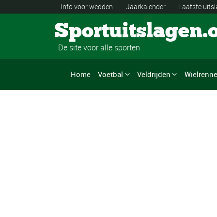
Info voor wedden
Jaarkalender
Laatste uits
Sportuitslagen.
De site voor alle sporten
Home
Voetbal
Veldrijden
Wielrenn