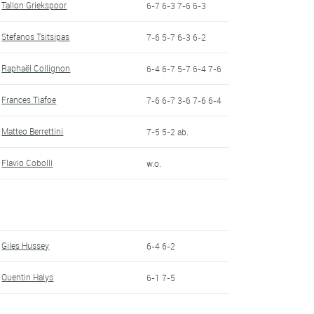
Tallon Griekspoor
6-7 6-3 7-6 6-3
Stefanos Tsitsipas
7-6 5-7 6-3 6-2
Raphaël Collignon
6-4 6-7 5-7 6-4 7-6
Frances Tiafoe
7-6 6-7 3-6 7-6 6-4
Matteo Berrettini
7-5 5-2 ab.
Flavio Cobolli
w.o.
Giles Hussey
6-4 6-2
Quentin Halys
6-1 7-5