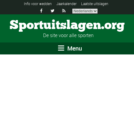
Info voor wedden
Jaarkalender
Laatste uitslagen



Sportuitslagen.org
De site voor alle sporten
Menu