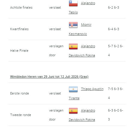
Alejandro
Achtste finales
verslaat
6-2 6-3
Tabilo
Miomir
Kwartfinales
verslaat
6-4 6-3
Kecmanovic
verslagen
Alejandro
5-7 6-2 6-
Halve Finale
door
4
Davidovich Fokina
Wimbledon Heren van 29 Juni tot 12 Juli 2026 (Gras)
Thiago Agustin
7-5 6-3 6-
Eerste ronde
verslaat
4
Tirante
verslagen
Alejandro
6-3 6-0 6-
Tweede ronde
door
3
Davidovich Fokina