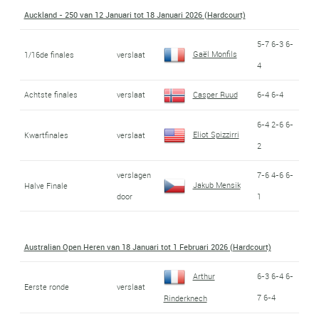
Auckland - 250 van 12 Januari tot 18 Januari 2026 (Hardcourt)
5-7 6-3 6-
Gaël Monfils
1/16de finales
verslaat
4
Achtste finales
verslaat
Casper Ruud
6-4 6-4
6-4 2-6 6-
Eliot Spizzirri
Kwartfinales
verslaat
2
verslagen
7-6 4-6 6-
Jakub Mensik
Halve Finale
door
1
Australian Open Heren van 18 Januari tot 1 Februari 2026 (Hardcourt)
Arthur
6-3 6-4 6-
Eerste ronde
verslaat
7 6-4
Rinderknech