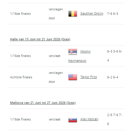
verslagen
Gauthier Onclin
1/16de finales
7-6 6-3
door
Halle van 15 Juni tot 21 Juni 2026 (Gras)
Miomir
6-3 3-6 6-
1/16de finales
verslaat
4
Kecmanovic
verslagen
Taylor Fritz
Achtste finales
6-2 6-4
door
Mallorca van 21 Juni tot 27 Juni 2026 (Gras)
2-6 7-6 7-
Alex Molcan
1/16de finales
verslaat
6