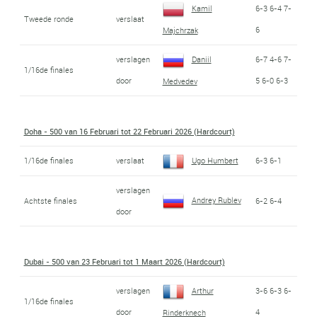
Kamil
6-3 6-4 7-
Tweede ronde
verslaat
6
Majchrzak
verslagen
Daniil
6-7 4-6 7-
1/16de finales
door
5 6-0 6-3
Medvedev
Doha - 500 van 16 Februari tot 22 Februari 2026 (Hardcourt)
1/16de finales
verslaat
Ugo Humbert
6-3 6-1
verslagen
Andrey Rublev
Achtste finales
6-2 6-4
door
Dubai - 500 van 23 Februari tot 1 Maart 2026 (Hardcourt)
verslagen
Arthur
3-6 6-3 6-
1/16de finales
door
4
Rinderknech