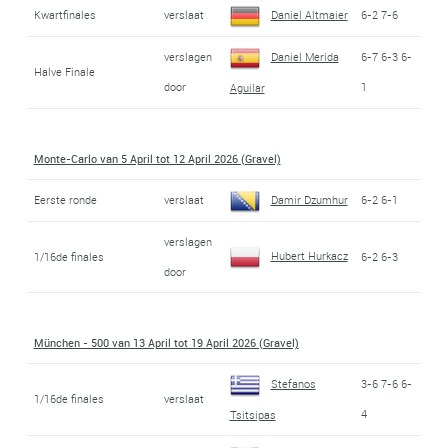
Kwartfinales
verslaat
Daniel Altmaier
6-2 7-6
verslagen
Daniel Merida
6-7 6-3 6-
Halve Finale
door
1
Aguilar
Monte-Carlo van 5 April tot 12 April 2026 (Gravel)
Eerste ronde
verslaat
Damir Dzumhur
6-2 6-1
verslagen
Hubert Hurkacz
1/16de finales
6-2 6-3
door
München - 500 van 13 April tot 19 April 2026 (Gravel)
Stefanos
3-6 7-6 6-
1/16de finales
verslaat
4
Tsitsipas