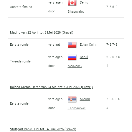
verslagen
Denis
Achtste finales
7-6 6-2
door
Shapovalov
Madrid van 22 April tot 3 Mei 2026 (Gravel)
Eerste ronde
verslaat
Ethan Quinn
7-6 7-6
verslagen
Daniil
6-2 6-7 6-
Tweede ronde
door
4
Medvedev
Roland Garros Heren van 24 Mei tot 7 Juni 2026 (Gravel)
verslagen
Miomir
7-6 6-3 6-
Eerste ronde
door
4
Kecmanovic
Stuttgart van 8 Juni tot 14 Juni 2026 (Gravel)