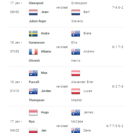
17 Jan -
Glasspool
Griekspoor
verslaat
7-6 6-2
06h50
Jean-
Bart
Julien Rojer
Stevens
Andre
Blake
18 Jan -
Goransson
Ellis
verslaat
6-1 7-5
07h35
Albano
Andrew
Olivetti
Harris
Max
19 Jan -
Purcell
Alexander Erler
verslaat
6-2 7-6
01h10
Jordan
Lucas
Thompson
Miedler
Hugo
James
17 Jan -
Nys
McCabe
verslaat
6-7 7-5 6-2
04h25
Jan
Dane