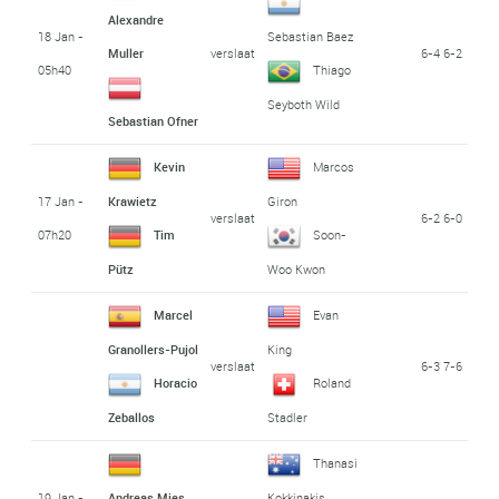
Alexandre
18 Jan -
Sebastian Baez
verslaat
6-4 6-2
Muller
05h40
Thiago
Seyboth Wild
Sebastian Ofner
Kevin
Marcos
17 Jan -
Krawietz
Giron
verslaat
6-2 6-0
07h20
Tim
Soon-
Pütz
Woo Kwon
Marcel
Evan
Granollers-Pujol
King
verslaat
6-3 7-6
Horacio
Roland
Zeballos
Stadler
Thanasi
19 Jan -
Andreas Mies
Kokkinakis