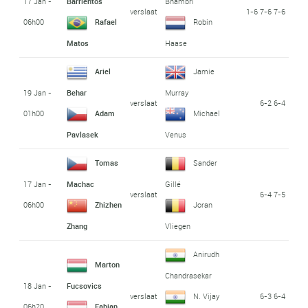
17 Jan -
Barrientos
Bhambri
verslaat
1-6 7-6 7-6
06h00
Rafael
Robin
Matos
Haase
Ariel
Jamie
19 Jan -
Behar
Murray
verslaat
6-2 6-4
01h00
Adam
Michael
Pavlasek
Venus
Tomas
Sander
17 Jan -
Machac
Gillé
verslaat
6-4 7-5
06h00
Zhizhen
Joran
Zhang
Vliegen
Anirudh
Marton
Chandrasekar
18 Jan -
Fucsovics
verslaat
6-3 6-4
N. Vijay
06h20
Fabian