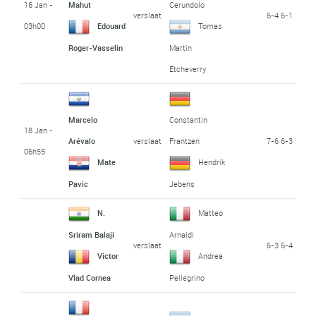
16 Jan -
Mahut
Cerundolo
verslaat
6-4 6-1
03h00
Edouard
Tomas
Roger-Vasselin
Martin
Etcheverry
Marcelo
Constantin
18 Jan -
verslaat
7-6 6-3
Arévalo
Frantzen
06h55
Mate
Hendrik
Pavic
Jebens
N.
Matteo
Sriram Balaji
Arnaldi
verslaat
6-3 6-4
Victor
Andrea
Vlad Cornea
Pellegrino