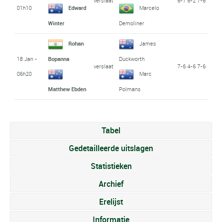
verslaat
6-7 6-2 7-6
01h10
Edward
Marcelo
Winter
Demoliner
Rohan
James
18 Jan -
Bopanna
Duckworth
verslaat
7-6 4-6 7-6
06h20
Marc
Matthew Ebden
Polmans
Tabel
Gedetailleerde uitslagen
Statistieken
Archief
Erelijst
Informatie