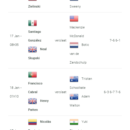
Zielinski
Sweeny
Mackenzie
Santiago
17 Jan -
McDonald
verslaat
7-6 6-1
González
08h35
Botic
Neal
van de
Skupski
Zandschulp
Tristan
Francisco
18 Jan -
Schoolkate
verslaat
6-3 6-7 7-6
Cabral
01h10
Adam
Henry
Walton
Patten
Nicolás
Yuki