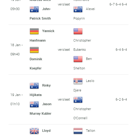
verslaat
6-7 6-4 6-4
05h30
John-
Alexei
Patrick Smith
Popyrin
Yannick
Hanfmann
Christopher
18 Jan -
verslaat
6-4 6-4
Eubanks
09h40
Ben
Dominik
Koepfer
Shelton
Laslo
Rinky
Djere
19 Jan -
Hijikata
verslaat
6-2 6-4
01h10
Jason
Christopher
Murray Kubler
O'Connell
Lloyd
Tallon