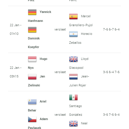
Yannick
Marcel
Hanfmann
22 Jan -
Granollers-Pujol
verslaat
7-6 6-7 6-4
01h10
Horacio
Dominik
Zeballos
Koepfer
Hugo
Lloyd
22 Jan -
Nys
Glasspool
verslaat
3-6 6-4 7-6
03h15
Jan
Jean-
Zielinski
Julien Rojer
Ariel
Santiago
Behar
verslaat
3-6 7-6 6-4
González
Adam
Neal
Pavlasek