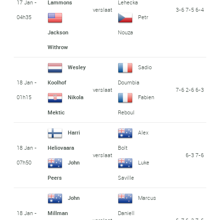
17 Jan -
Lammons
Lehecka
verslaat
3-6 7-5 6-4
04h35
Petr
Jackson
Nouza
Withrow
Wesley
Sadio
18 Jan -
Koolhof
Doumbia
verslaat
7-6 2-6 6-3
01h15
Nikola
Fabien
Mektic
Reboul
Harri
Alex
18 Jan -
Heliovaara
Bolt
verslaat
6-3 7-6
07h50
John
Luke
Peers
Saville
John
Marcus
18 Jan -
Millman
Daniell