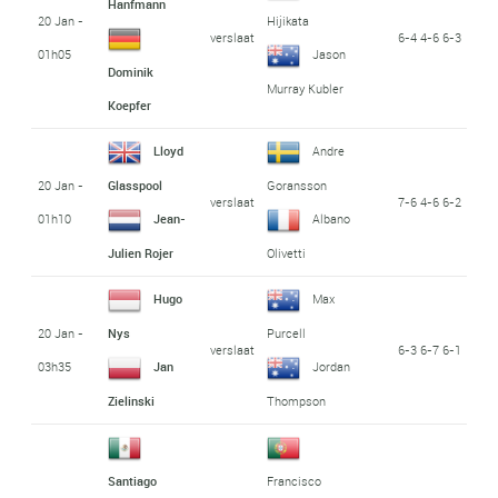
Hanfmann
20 Jan -
Hijikata
verslaat
6-4 4-6 6-3
01h05
Jason
Dominik
Murray Kubler
Koepfer
Lloyd
Andre
20 Jan -
Glasspool
Goransson
verslaat
7-6 4-6 6-2
01h10
Jean-
Albano
Julien Rojer
Olivetti
Hugo
Max
20 Jan -
Nys
Purcell
verslaat
6-3 6-7 6-1
03h35
Jan
Jordan
Zielinski
Thompson
Santiago
Francisco