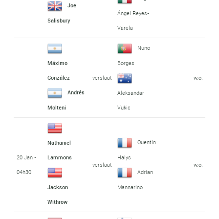
Joe
Ángel Reyes-
Salisbury
Varela
Nuno
Máximo
Borges
verslaat
w.o.
González
Andrés
Aleksandar
Molteni
Vukic
Quentin
Nathaniel
20 Jan -
Lammons
Halys
verslaat
w.o.
04h30
Adrian
Jackson
Mannarino
Withrow