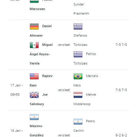
Sundar
Marozsan
Prashanth
Daniel
Altmaier
Stefanos
verslaat
7-5 7-5
Miguel
Tsitsipas
Petros
Ángel Reyes-
Varela
Tsitsipas
Rajeev
Marcelo
17 Jan -
Ram
Melo
verslaat
7-6 7-5
09h55
Joe
Matwe
Salisbury
Middelkoop
Pedro
Máximo
16 Jan -
Cachin
verslaat
6-2 6-2
González