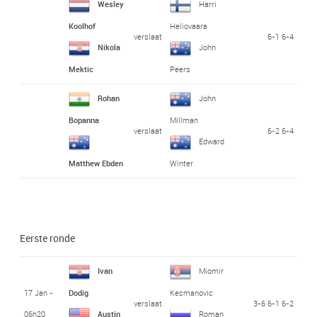
Wesley
Harri
Koolhof
Heliovaara
verslaat
6-1 6-4
Nikola
John
Mektic
Peers
Rohan
John
Bopanna
Millman
verslaat
6-2 6-4
Edward
Matthew Ebden
Winter
Eerste ronde
Ivan
Miomir
17 Jan -
Dodig
Kecmanovic
verslaat
3-6 6-1 6-2
06h20
Austin
Roman