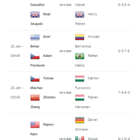
verslaat
6-3 6-4
González
Cabral
Neal
Henry
Skupski
Patten
Ariel
Nicolás
20 Jan -
Behar
Barrientos
verslaat
6-3 7-6
04h45
Adam
Rafael
Pavlasek
Matos
Tomas
Marton
20 Jan -
Machac
Fucsovics
verslaat
7-6 6-3
02h45
Zhizhen
Fabian
Zhang
Marozsan
Daniel
Rajeev
Altmaier
Ram
verslaat
6-2 6-4
Miguel