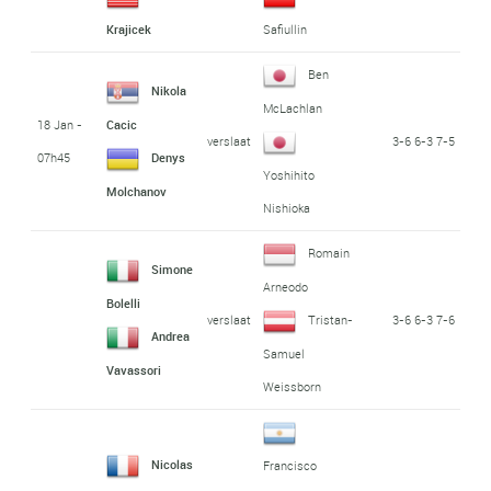
Krajicek
Safiullin
Ben
Nikola
McLachlan
18 Jan -
Cacic
verslaat
3-6 6-3 7-5
07h45
Denys
Yoshihito
Molchanov
Nishioka
Romain
Simone
Arneodo
Bolelli
verslaat
3-6 6-3 7-6
Tristan-
Andrea
Samuel
Vavassori
Weissborn
Nicolas
Francisco