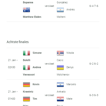
Bopanna
González
verslaat
6-4 7-6
Andrés
Matthew Ebden
Molteni
Achtste finales
Simone
Nikola
21 Jan -
Bolelli
Cacic
verslaat
6-2 6-2
02h30
Andrea
Denys
Vavassori
Molchanov
Kevin
Marcelo
21 Jan -
Krawietz
Arévalo
verslaat
6-3 6-3
01h00
Tim
Mate
Pütz
Pavic