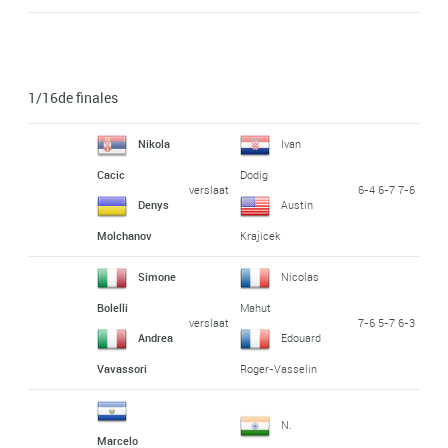
1/16de finales
Nikola
Ivan
Cacic
Dodig
verslaat
6-4 6-7 7-6
Denys
Austin
Molchanov
Krajicek
Simone
Nicolas
Bolelli
Mahut
verslaat
7-6 5-7 6-3
Andrea
Edouard
Vavassori
Roger-Vasselin
N.
Marcelo