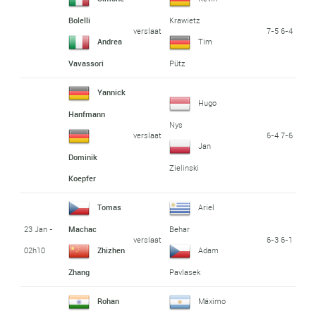
Bolelli
Krawietz
verslaat
7-5 6-4
Andrea
Tim
Vavassori
Pütz
Yannick
Hugo
Hanfmann
Nys
verslaat
6-4 7-6
Jan
Dominik
Zielinski
Koepfer
Tomas
Ariel
23 Jan -
Machac
Behar
verslaat
6-3 6-1
02h10
Zhizhen
Adam
Zhang
Pavlasek
Rohan
Máximo