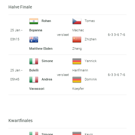
Halve Finale
Rohan
Tomas
25 Jan -
Bopanna
Machac
verslaat
6-3 3-6 7-6
03h15
Zhizhen
Matthew Ebden
Zhang
Simone
Yannick
25 Jan -
Bolelli
Hanfmann
verslaat
6-3 3-6 7-6
05h45
Andrea
Dominik
Vavassori
Koepfer
Kwartfinales
Simone
Kevin