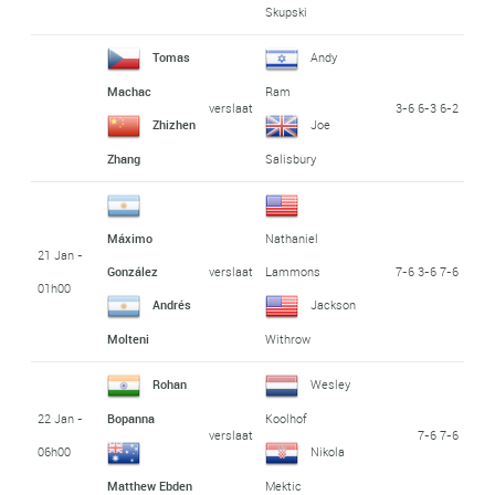
Skupski
Tomas
Andy
Machac
Ram
verslaat
3-6 6-3 6-2
Zhizhen
Joe
Zhang
Salisbury
Máximo
Nathaniel
21 Jan -
verslaat
7-6 3-6 7-6
González
Lammons
01h00
Andrés
Jackson
Molteni
Withrow
Rohan
Wesley
22 Jan -
Bopanna
Koolhof
verslaat
7-6 7-6
06h00
Nikola
Matthew Ebden
Mektic