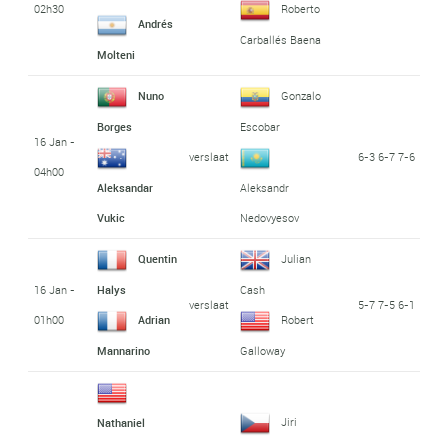
02h30
Roberto
Andrés
Carballés Baena
Molteni
Nuno
Gonzalo
Borges
Escobar
16 Jan -
verslaat
6-3 6-7 7-6
04h00
Aleksandar
Aleksandr
Vukic
Nedovyesov
Quentin
Julian
16 Jan -
Halys
Cash
verslaat
5-7 7-5 6-1
01h00
Adrian
Robert
Mannarino
Galloway
Jiri
Nathaniel