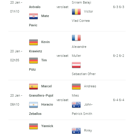
20 Jan -
Sriram Balaji
verslaat
6-3 6-3
Arévalo
01h10
Victor
Mate
Vlad Cornea
Pavic
Kevin
Alexandre
20 Jan -
Krawietz
verslaat
6-2 6-2
Muller
02h35
Tim
Pütz
Sebastian Ofner
Marcel
Andreas
20 Jan -
Granollers-Pujol
Mies
verslaat
6-4 6-4
06h10
Horacio
John-
Zeballos
Patrick Smith
Yannick
Rinky