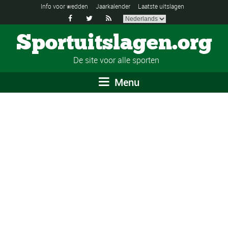
Info voor wedden
Jaarkalender
Laatste uitslagen



Sportuitslagen.org
De site voor alle sporten
Menu