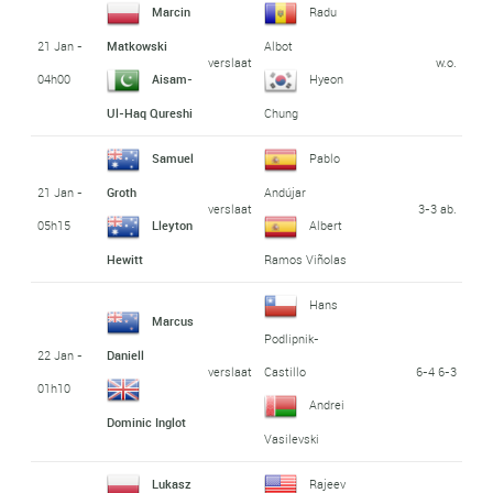
Marcin
Radu
21 Jan -
Matkowski
Albot
verslaat
w.o.
04h00
Aisam-
Hyeon
Ul-Haq Qureshi
Chung
Samuel
Pablo
21 Jan -
Groth
Andújar
verslaat
3-3 ab.
05h15
Lleyton
Albert
Hewitt
Ramos Viñolas
Hans
Marcus
Podlipnik-
22 Jan -
Daniell
verslaat
6-4 6-3
Castillo
01h10
Andrei
Dominic Inglot
Vasilevski
Lukasz
Rajeev