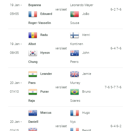
19 Jan -
Bopanna
Leonardo Mayer
verslaat
6-2 7-6
05h55
Edouard
João
Roger-Vasselin
Sousa
Radu
Henri
19 Jan -
Albot
Kontinen
verslaat
6-4 7-6
06h35
Hyeon
John
Chung
Peers
Leander
Jamie
20 Jan -
Paes
Murray
verslaat
7-6 5-7 7-6
01h10
Purav
Bruno
Raja
Soares
Marcus
Hugo
20 Jan -
Daniell
Nys
verslaat
6-4 6-2
01h15
Benoît