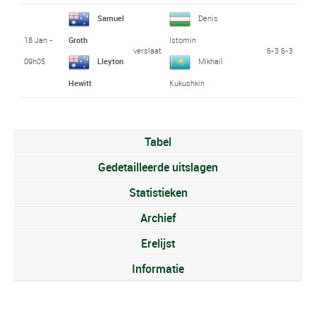
Samuel
Denis
18 Jan -
Groth
Istomin
verslaat
6-3 6-3
09h05
Lleyton
Mikhail
Hewitt
Kukushkin
Tabel
Gedetailleerde uitslagen
Statistieken
Archief
Erelijst
Informatie