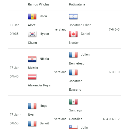
Ramos Viñolas
Ratiwatana
Radu
17 Jan -
Albot
Jonathan Erlich
verslaat
7-6 6-3
04h35
Hyeon
Daniel
Chung
Nestor
Julien
Nikola
Benneteau
17 Jan -
Mektic
verslaat
6-3 6-0
04h45
Jonathan
Alexander Peya
Eysseric
Hugo
Santiago
17 Jan -
Nys
verslaat
6-4 0-6 6-2
González
04h55
Benoît
Julio