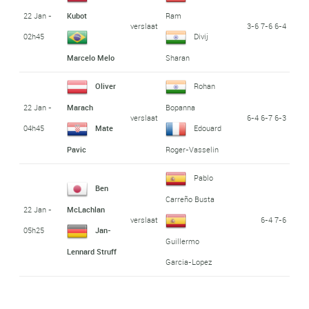
22 Jan -
Kubot
Ram
verslaat
3-6 7-6 6-4
02h45
Divij
Marcelo Melo
Sharan
Oliver
Rohan
22 Jan -
Marach
Bopanna
verslaat
6-4 6-7 6-3
04h45
Mate
Edouard
Pavic
Roger-Vasselin
Pablo
Ben
Carreño Busta
22 Jan -
McLachlan
verslaat
6-4 7-6
05h25
Jan-
Guillermo
Lennard Struff
Garcia-Lopez