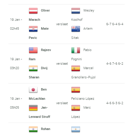
Oliver
Wesley
19 Jan -
Marach
Koolhof
verslaat
6-7 6-4 6-4
02h45
Mate
Artem
Pavic
Sitak
Rajeev
Fabio
19 Jan -
Ram
Fognini
verslaat
4-6 7-6 6-2
03h20
Divij
Marcel
Sharan
Granollers-Pujol
Ben
19 Jan -
McLachlan
Feliciano López
verslaat
4-6 6-3 6-2
05h05
Jan-
Marc
Lennard Struff
López
Rohan