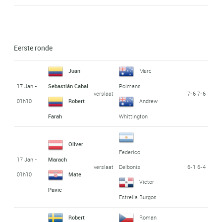
Eerste ronde
Juan
Marc
17 Jan -
Sebastián Cabal
Polmans
verslaat
7-6 7-6
01h10
Robert
Andrew
Farah
Whittington
Oliver
Federico
17 Jan -
Marach
verslaat
6-1 6-4
Delbonis
01h10
Mate
Victor
Pavic
Estrella Burgos
Robert
Roman