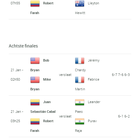
07h55
Robert
Lleyton
Farah
Hewitt
Achtste finales
Bob
Jérémy
21 Jan -
Bryan
Chardy
verslaat
6-7 7-6 6-3
02h50
Mike
Fabrice
Bryan
Martin
Juan
Leander
21 Jan -
Sebastián Cabal
Paes
verslaat
6-1 6-2
03h25
Robert
Purav
Farah
Raja