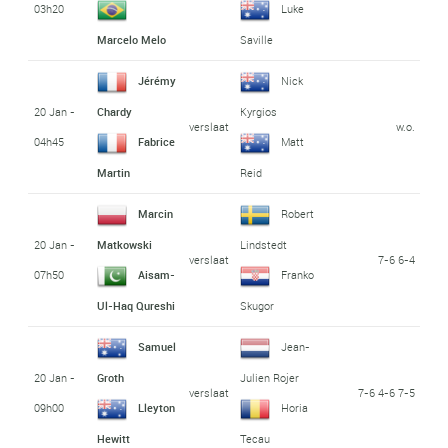
03h20
Luke
Marcelo Melo
Saville
Jérémy
Nick
20 Jan -
Chardy
Kyrgios
verslaat
w.o.
04h45
Fabrice
Matt
Martin
Reid
Marcin
Robert
20 Jan -
Matkowski
Lindstedt
verslaat
7-6 6-4
07h50
Aisam-
Franko
Ul-Haq Qureshi
Skugor
Samuel
Jean-
20 Jan -
Groth
Julien Rojer
verslaat
7-6 4-6 7-5
09h00
Lleyton
Horia
Hewitt
Tecau