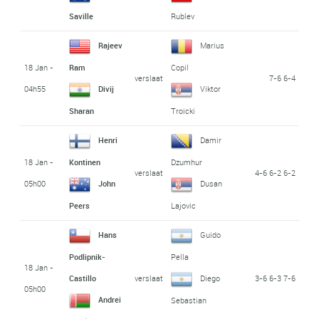
Saville
Rublev
Rajeev
Marius
18 Jan -
Ram
Copil
verslaat
7-6 6-4
04h55
Divij
Viktor
Sharan
Troicki
Henri
Damir
18 Jan -
Kontinen
Dzumhur
verslaat
4-6 6-2 6-2
05h00
John
Dusan
Peers
Lajovic
Hans
Guido
Podlipnik-
Pella
18 Jan -
verslaat
3-6 6-3 7-6
Castillo
Diego
05h00
Andrei
Sebastian