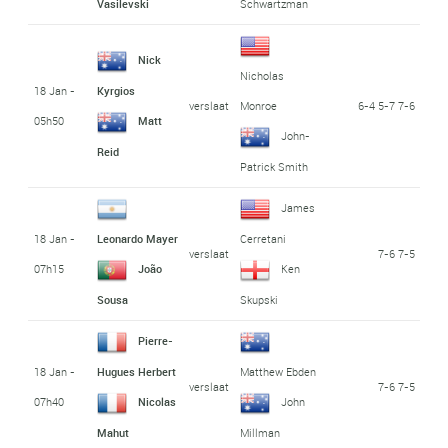
Vasilevski
Schwartzman
Nick
Nicholas
18 Jan -
Kyrgios
verslaat
6-4 5-7 7-6
Monroe
05h50
Matt
John-
Reid
Patrick Smith
James
18 Jan -
Leonardo Mayer
Cerretani
verslaat
7-6 7-5
07h15
João
Ken
Sousa
Skupski
Pierre-
18 Jan -
Hugues Herbert
Matthew Ebden
verslaat
7-6 7-5
07h40
Nicolas
John
Mahut
Millman