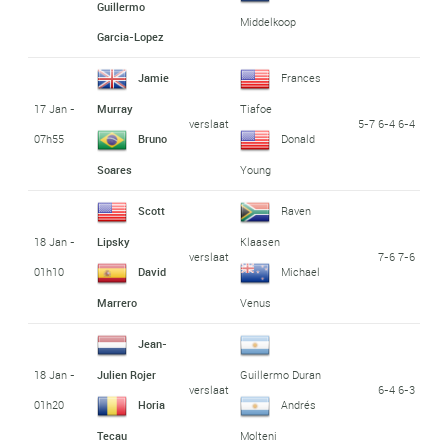
Guillermo
Middelkoop
Garcia-Lopez
Jamie
Frances
17 Jan -
Murray
Tiafoe
verslaat
5-7 6-4 6-4
07h55
Bruno
Donald
Soares
Young
Scott
Raven
18 Jan -
Lipsky
Klaasen
verslaat
7-6 7-6
01h10
David
Michael
Marrero
Venus
Jean-
18 Jan -
Julien Rojer
Guillermo Duran
verslaat
6-4 6-3
01h20
Horia
Andrés
Tecau
Molteni