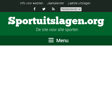
Info voor wedden
Jaarkalender
Laatste uitslagen



Sportuitslagen.org
De site voor alle sporten
Menu