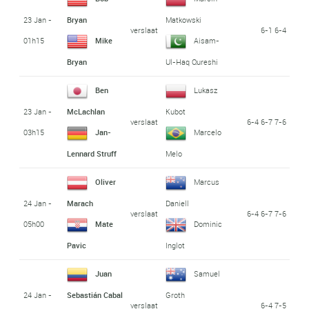
23 Jan -
Bryan
Matkowski
verslaat
6-1 6-4
01h15
Mike
Aisam-
Bryan
Ul-Haq Qureshi
Ben
Lukasz
23 Jan -
McLachlan
Kubot
verslaat
6-4 6-7 7-6
03h15
Jan-
Marcelo
Lennard Struff
Melo
Oliver
Marcus
24 Jan -
Marach
Daniell
verslaat
6-4 6-7 7-6
05h00
Mate
Dominic
Pavic
Inglot
Juan
Samuel
24 Jan -
Sebastián Cabal
Groth
verslaat
6-4 7-5