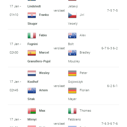
17 Jan -
Lindstedt
Jebavý
verslaat
7-5 7-5
01h10
Franko
Jirí
Skugor
Veselý
Fabio
Alex
17 Jan -
Fognini
Bolt
verslaat
6-7 6-3 6-2
02h30
Marcel
Bradley
Granollers-Pujol
Mousley
Wesley
Peter
17 Jan -
Koolhof
Gojowczyk
verslaat
6-2 6-1
02h45
Artem
Florian
Sitak
Mayer
Max
Thomas
17 Jan -
Mirnyi
Fabbiano
verslaat
7-6 3-6 7-6