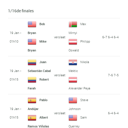
1/16de finales
Bob
Max
19 Jan -
Bryan
Mirnyi
verslaat
6-7 6-4 6-4
01h10
Mike
Philipp
Bryan
Oswald
Juan
Nikola
19 Jan -
Sebastián Cabal
Mektic
verslaat
7-6 7-5
01h15
Robert
Farah
Alexander Peya
Pablo
Steve
19 Jan -
Andújar
Johnson
verslaat
6-4 6-4
01h15
Albert
Sam
Ramos Viñolas
Querrey