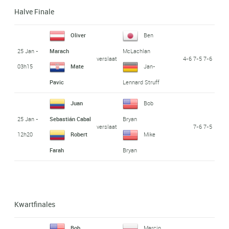
Halve Finale
Oliver
Ben
25 Jan -
Marach
McLachlan
verslaat
4-6 7-5 7-6
03h15
Mate
Jan-
Pavic
Lennard Struff
Juan
Bob
25 Jan -
Sebastián Cabal
Bryan
verslaat
7-6 7-5
12h20
Robert
Mike
Farah
Bryan
Kwartfinales
Bob
Marcin