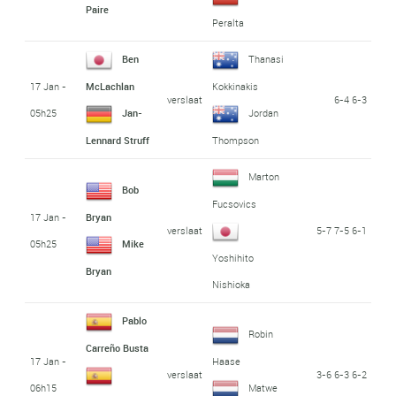
Paire
Peralta
Ben
Thanasi
17 Jan -
McLachlan
Kokkinakis
verslaat
6-4 6-3
05h25
Jan-
Jordan
Lennard Struff
Thompson
Marton
Bob
Fucsovics
17 Jan -
Bryan
verslaat
5-7 7-5 6-1
05h25
Mike
Yoshihito
Bryan
Nishioka
Pablo
Robin
Carreño Busta
17 Jan -
Haase
verslaat
3-6 6-3 6-2
06h15
Matwe