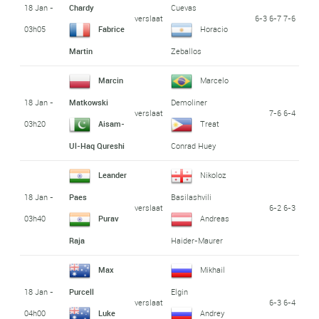
18 Jan -
Chardy
Cuevas
verslaat
6-3 6-7 7-6
03h05
Fabrice
Horacio
Martin
Zeballos
Marcin
Marcelo
18 Jan -
Matkowski
Demoliner
verslaat
7-6 6-4
03h20
Aisam-
Treat
Ul-Haq Qureshi
Conrad Huey
Leander
Nikoloz
18 Jan -
Paes
Basilashvili
verslaat
6-2 6-3
03h40
Purav
Andreas
Raja
Haider-Maurer
Max
Mikhail
18 Jan -
Purcell
Elgin
verslaat
6-3 6-4
04h00
Luke
Andrey