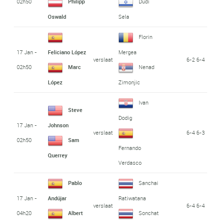
02h50
Philipp
Dudi
Oswald
Sela
Florin
17 Jan -
Feliciano López
Mergea
verslaat
6-2 6-4
02h50
Marc
Nenad
López
Zimonjic
Ivan
Steve
Dodig
17 Jan -
Johnson
verslaat
6-4 6-3
02h50
Sam
Fernando
Querrey
Verdasco
Pablo
Sanchai
17 Jan -
Andújar
Ratiwatana
verslaat
6-4 6-4
04h20
Albert
Sonchat