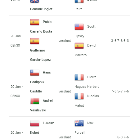
Dominic Inglot
Paire
Pablo
Scott
Carreño Busta
20 Jan -
Lipsky
verslaat
3-6 7-6 6-3
02h30
David
Guillermo
Marrero
Garcia-Lopez
Hans
Pierre-
Podlipnik-
20 Jan -
Hugues Herbert
verslaat
7-6 5-7 7-6
Castillo
03h00
Nicolas
Andrei
Mahut
Vasilevski
Lukasz
Max
20 Jan -
Kubot
Purcell
verslaat
6-3 7-6