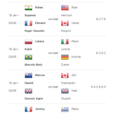
Rohan
Ryan
18 Jan -
Bopanna
Harrison
verslaat
6-2 7-6
02h40
Edouard
Vasek
Roger-Vasselin
Pospisil
Lukasz
Paolo
18 Jan -
Kubot
Lorenzi
verslaat
6-2 6-2
02h55
Mischa
Marcelo Melo
Zverev
Marcus
Adil
18 Jan -
Daniell
Shamasdin
verslaat
6-4 2-6 6-3
02h55
Neal
Dominic Inglot
Skupski
Jérémy
Pablo