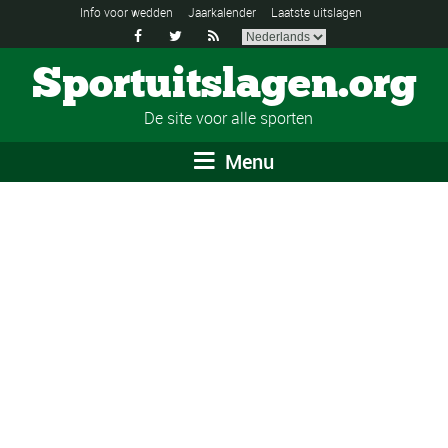
Info voor wedden
Jaarkalender
Laatste uitslagen



Sportuitslagen.org
De site voor alle sporten
Menu