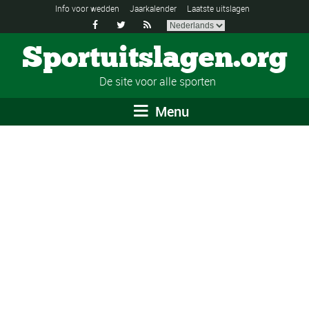
Info voor wedden
Jaarkalender
Laatste uitslagen



Sportuitslagen.org
De site voor alle sporten
Menu