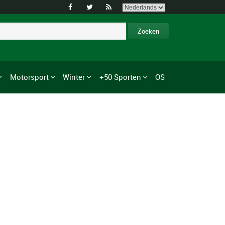



Motorsport
Winter
+50 Sporten
OS