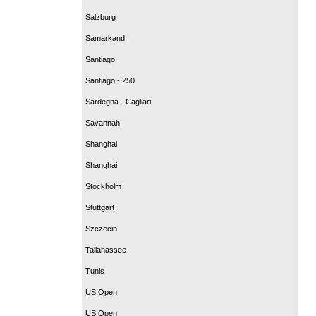
Salzburg
Samarkand
Santiago
Santiago - 250
Sardegna - Cagliari
Savannah
Shanghai
Shanghai
Stockholm
Stuttgart
Szczecin
Tallahassee
Tunis
US Open
US Open