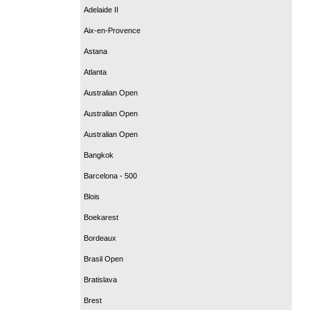
Adelaide II
Aix-en-Provence
Astana
Atlanta
Australian Open
Australian Open
Australian Open
Bangkok
Barcelona - 500
Blois
Boekarest
Bordeaux
Brasil Open
Bratislava
Brest