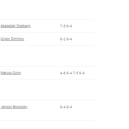
Abedallah Shelbayh
7-5 6-4
Grigor Dimitrov
6-2 6-4
Marcos Giron
4-6 6-4 7-5 6-4
Jenson Brooksby
6-4 6-4