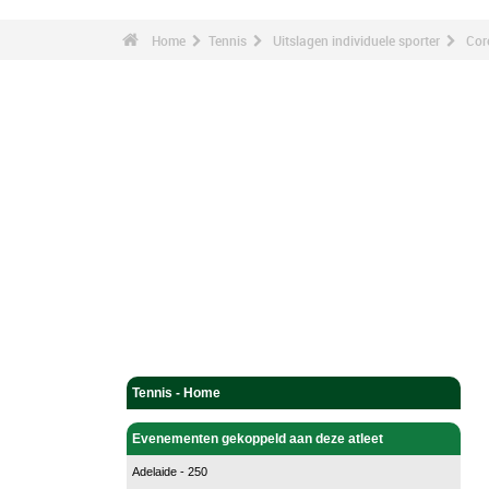
Home
Tennis
Uitslagen individuele sporter
Cor
Tennis - Home
Evenementen gekoppeld aan deze atleet
Adelaide - 250