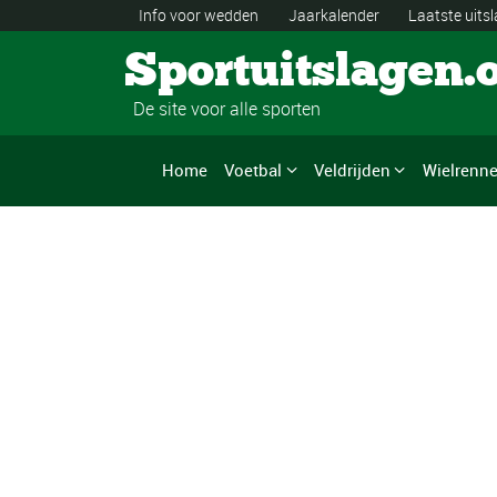
Info voor wedden
Jaarkalender
Laatste uits
Sportuitslagen.
De site voor alle sporten
Home
Voetbal
Veldrijden
Wielrenn