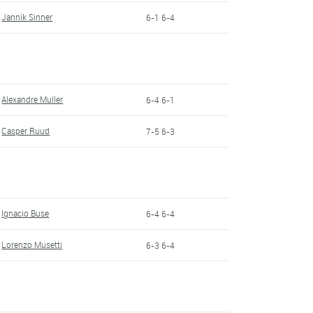
Jannik Sinner
6-1 6-4
Alexandre Muller
6-4 6-1
Casper Ruud
7-5 6-3
Ignacio Buse
6-4 6-4
Lorenzo Musetti
6-3 6-4