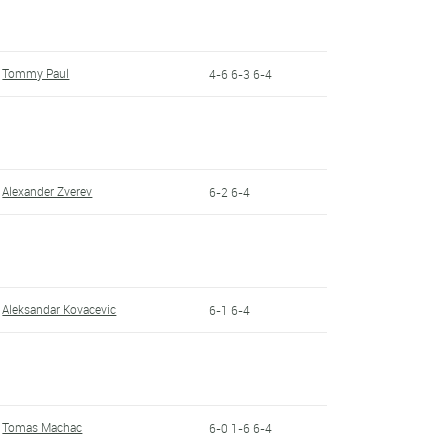
Tommy Paul
4-6 6-3 6-4
Alexander Zverev
6-2 6-4
Aleksandar Kovacevic
6-1 6-4
Tomas Machac
6-0 1-6 6-4