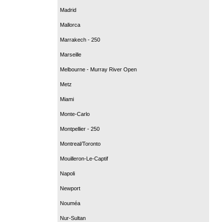
Madrid
Mallorca
Marrakech - 250
Marseille
Melbourne - Murray River Open
Metz
Miami
Monte-Carlo
Montpellier - 250
Montreal/Toronto
Mouilleron-Le-Captif
Napoli
Newport
Nouméa
Nur-Sultan