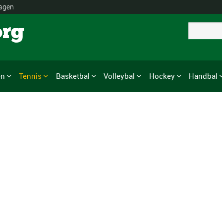
lagen
org
en
Tennis
Basketbal
Volleybal
Hockey
Handbal