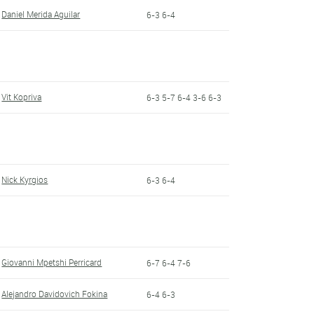
Daniel Merida Aguilar
6-3 6-4
Vit Kopriva
6-3 5-7 6-4 3-6 6-3
Nick Kyrgios
6-3 6-4
Giovanni Mpetshi Perricard
6-7 6-4 7-6
Alejandro Davidovich Fokina
6-4 6-3