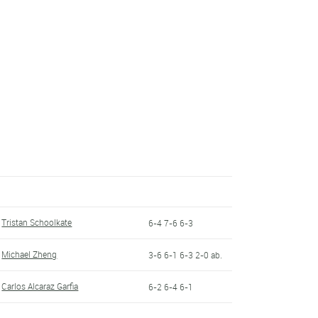
Tristan Schoolkate
6-4 7-6 6-3
Michael Zheng
3-6 6-1 6-3 2-0 ab.
Carlos Alcaraz Garfia
6-2 6-4 6-1