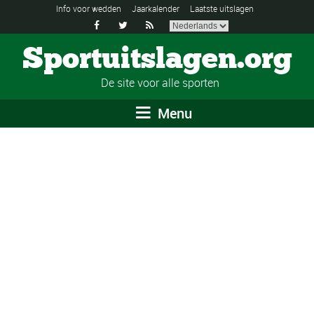
Info voor wedden
Jaarkalender
Laatste uitslagen



Sportuitslagen.org
De site voor alle sporten
Menu