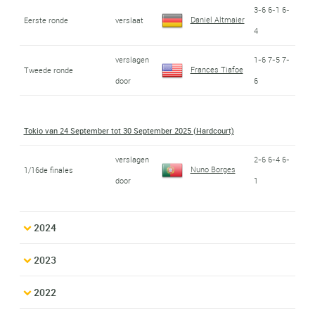
3-6 6-1 6-
Daniel Altmaier
Eerste ronde
verslaat
4
verslagen
1-6 7-5 7-
Frances Tiafoe
Tweede ronde
door
6
Tokio van 24 September tot 30 September 2025 (Hardcourt)
verslagen
2-6 6-4 6-
Nuno Borges
1/16de finales
door
1
2024
2023
2022