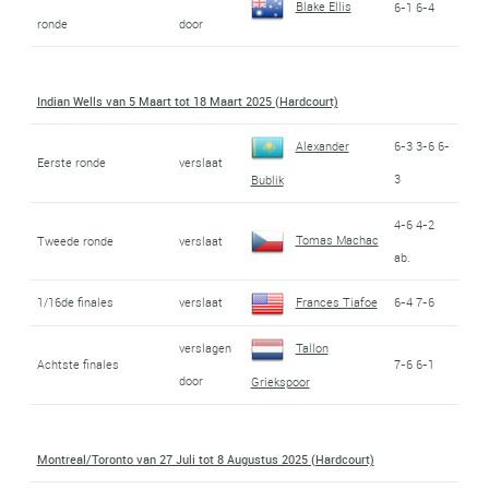
Blake Ellis
6-1 6-4
ronde
door
Indian Wells van 5 Maart tot 18 Maart 2025 (Hardcourt)
Alexander
6-3 3-6 6-
Eerste ronde
verslaat
3
Bublik
4-6 4-2
Tomas Machac
Tweede ronde
verslaat
ab.
1/16de finales
verslaat
Frances Tiafoe
6-4 7-6
verslagen
Tallon
Achtste finales
7-6 6-1
door
Griekspoor
Montreal/Toronto van 27 Juli tot 8 Augustus 2025 (Hardcourt)