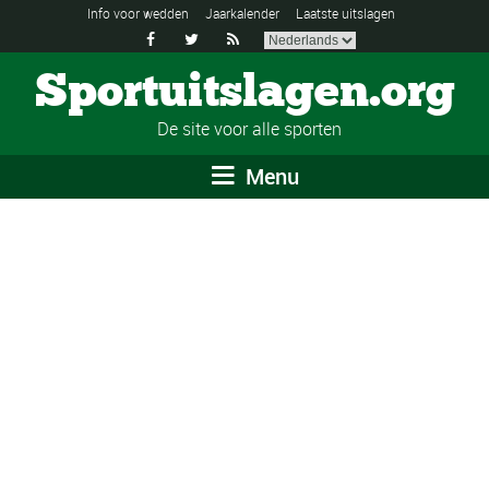
Info voor wedden
Jaarkalender
Laatste uitslagen



Sportuitslagen.org
De site voor alle sporten
Menu