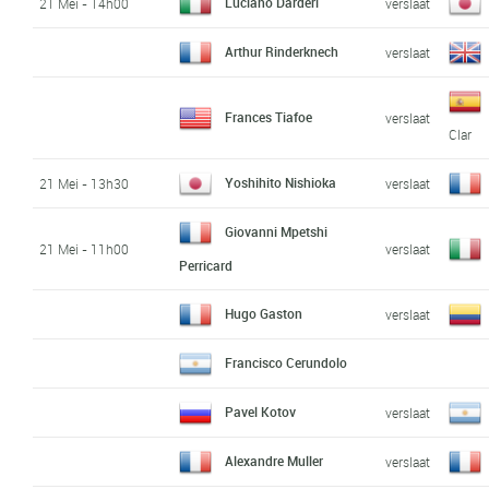
Luciano Darderi
21 Mei - 14h00
verslaat
Arthur Rinderknech
verslaat
Frances Tiafoe
verslaat
Clar
Yoshihito Nishioka
21 Mei - 13h30
verslaat
Giovanni Mpetshi
21 Mei - 11h00
verslaat
Perricard
Hugo Gaston
verslaat
Francisco Cerundolo
Pavel Kotov
verslaat
Alexandre Muller
verslaat