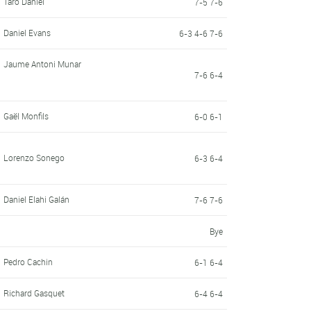
Taro Daniel
7-5 7-6
Daniel Evans
6-3 4-6 7-6
Jaume Antoni Munar
7-6 6-4
Gaël Monfils
6-0 6-1
Lorenzo Sonego
6-3 6-4
Daniel Elahi Galán
7-6 7-6
Bye
Pedro Cachin
6-1 6-4
Richard Gasquet
6-4 6-4