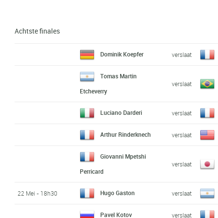
Achtste finales
Dominik Koepfer
verslaat
Tomas Martin
verslaat
Etcheverry
Luciano Darderi
verslaat
Arthur Rinderknech
verslaat
Giovanni Mpetshi
verslaat
Perricard
Hugo Gaston
22 Mei - 18h30
verslaat
Pavel Kotov
verslaat