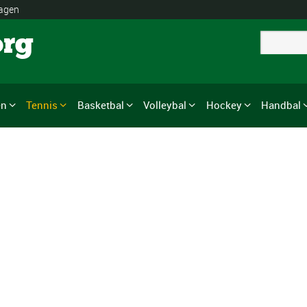
lagen
org
en
Tennis
Basketbal
Volleybal
Hockey
Handbal