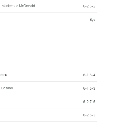
Mackenzie McDonald
6-2 6-2
Bye
selow
6-1 6-4
o Cosano
6-1 6-3
6-2 7-6
6-2 6-3