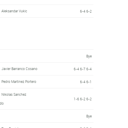
Aleksandar Vukic
6-4 6-2
Bye
Javier Barranco Cosano
6-4 6-7 6-4
Pedro Martinez Portero
6-4 6-1
Nikolas Sanchez
1-6 6-2 6-2
rdo
Bye