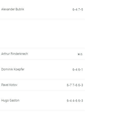
Alexander Bublik
6-4 7-5
Arthur Rinderknech
w.o.
Dominik Koepfer
6-4 6-1
Pavel Kotov
6-7 7-6 6-3
Hugo Gaston
6-4 4-6 6-3