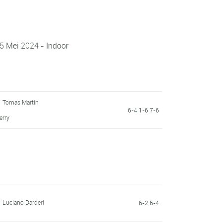
25 Mei 2024 - Indoor
Tomas Martin
6-4 1-6 7-6
erry
Luciano Darderi
6-2 6-4