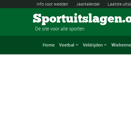
Info voor wedden
Jaarkalender
Laatste uits
Sportuitslagen.
De site voor alle sporten
Home
Voetbal
Veldrijden
Wielrenn