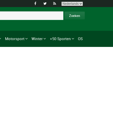



Motorsport
Winter
+50 Sporten
OS