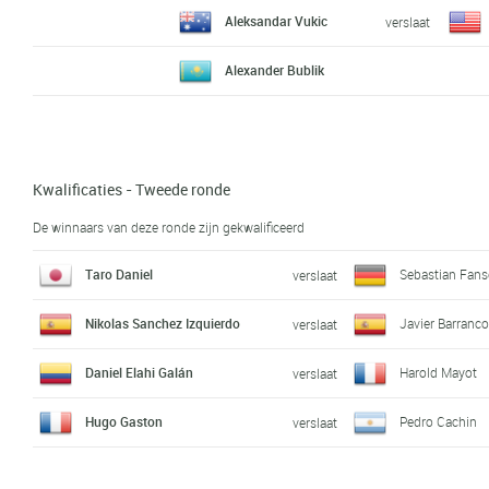
Aleksandar Vukic
verslaat
Alexander Bublik
Kwalificaties - Tweede ronde
De winnaars van deze ronde zijn gekwalificeerd
Taro Daniel
Sebastian Fan
verslaat
Nikolas Sanchez Izquierdo
Javier Barranc
verslaat
Daniel Elahi Galán
Harold Mayot
verslaat
Hugo Gaston
Pedro Cachin
verslaat