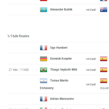
Alexander Bublik
verslaat
1/16de finales
Ugo Humbert
Dominik Koepfer
verslaat
Thiago Seyboth Wild
21 Mei - 11h00
verslaat
Tomas Martin
verslaat
Etcheverry
Izquie
Adrian Mannarino