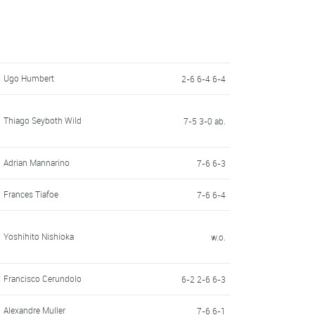
Ugo Humbert
2-6 6-4 6-4
Thiago Seyboth Wild
7-5 3-0 ab.
Adrian Mannarino
7-6 6-3
Frances Tiafoe
7-6 6-4
Yoshihito Nishioka
w.o.
Francisco Cerundolo
6-2 2-6 6-3
Alexandre Muller
7-6 6-1