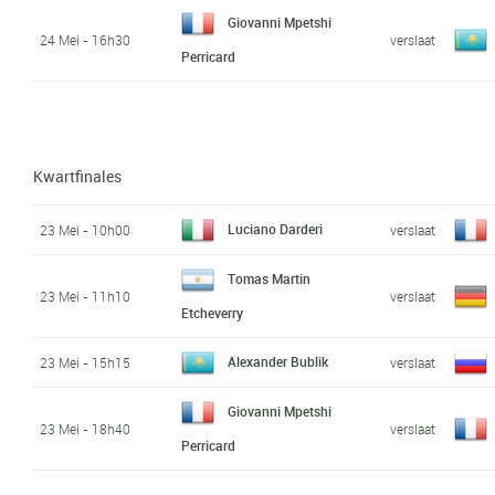
Giovanni Mpetshi
24 Mei - 16h30
verslaat
Perricard
Kwartfinales
Luciano Darderi
23 Mei - 10h00
verslaat
Tomas Martin
23 Mei - 11h10
verslaat
Etcheverry
Alexander Bublik
23 Mei - 15h15
verslaat
Giovanni Mpetshi
23 Mei - 18h40
verslaat
Perricard