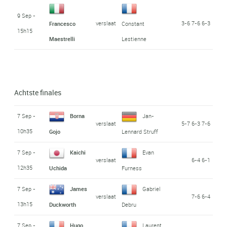
9 Sep -
verslaat
3-6 7-6 6-3
Francesco
Constant
15h15
Maestrelli
Lestienne
Achtste finales
7 Sep -
Borna
Jan-
verslaat
5-7 6-3 7-6
10h35
Gojo
Lennard Struff
7 Sep -
Kaichi
Evan
verslaat
6-4 6-1
12h35
Uchida
Furness
7 Sep -
James
Gabriel
verslaat
7-6 6-4
13h15
Duckworth
Debru
7 Sep -
Hugo
Laurent