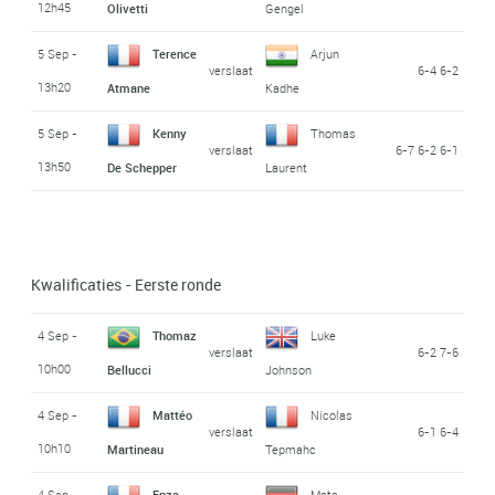
12h45
Olivetti
Gengel
5 Sep -
Terence
Arjun
verslaat
6-4 6-2
13h20
Atmane
Kadhe
5 Sep -
Kenny
Thomas
verslaat
6-7 6-2 6-1
13h50
De Schepper
Laurent
Kwalificaties - Eerste ronde
4 Sep -
Thomaz
Luke
verslaat
6-2 7-6
10h00
Bellucci
Johnson
4 Sep -
Mattéo
Nicolas
verslaat
6-1 6-4
10h10
Martineau
Tepmahc
4 Sep -
Enzo
Mats