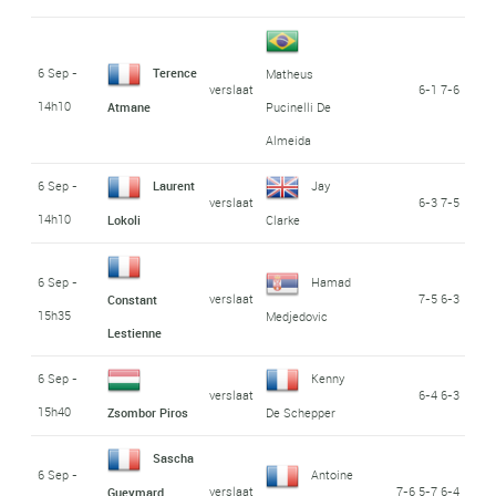
6 Sep -
Terence
Matheus
verslaat
6-1 7-6
14h10
Atmane
Pucinelli De
Almeida
6 Sep -
Laurent
Jay
verslaat
6-3 7-5
14h10
Lokoli
Clarke
6 Sep -
Hamad
verslaat
7-5 6-3
Constant
15h35
Medjedovic
Lestienne
6 Sep -
Kenny
verslaat
6-4 6-3
15h40
Zsombor Piros
De Schepper
Sascha
6 Sep -
Antoine
verslaat
7-6 5-7 6-4
Gueymard