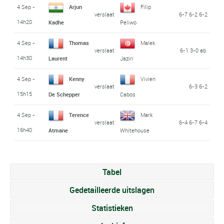
4 Sep -
Arjun
Filip
verslaat
6-7 6-2 6-2
14h20
Kadhe
Peliwo
4 Sep -
Thomas
Malek
verslaat
6-1 3-0 ab.
14h30
Laurent
Jaziri
4 Sep -
Kenny
Vivien
verslaat
6-3 6-2
15h15
De Schepper
Cabos
4 Sep -
Terence
Mark
verslaat
6-4 6-7 6-4
16h40
Atmane
Whitehouse
Tabel
Gedetailleerde uitslagen
Statistieken