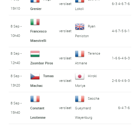
verslaat
6-3 4-6 7-6
15h10
Grenier
Lokoli
8 Sep -
Ryan
verslaat
4-6 7-5 6-1
Francesco
10h40
Peniston
Maestrelli
8 Sep -
Terence
verslaat
1-6 6-4 6-3
12h40
Zsombor Piros
Atmane
8 Sep -
Tomas
Hiroki
verslaat
2-6 6-4 6-3
13h20
Machac
Moriya
Sascha
8 Sep -
verslaat
6-4 7-6
Constant
Gueymard
15h40
Lestienne
Wayenburg