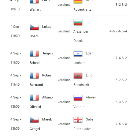
verslaat
6-2 6-2
10h10
Wallart
Rosenkranz
4 Sep -
Lukas
verslaat
4-6 7-6 6-4
Alexander
11h30
Rosol
Donski
4 Sep -
Jurgen
Edan
verslaat
7-6 6-2
11h35
Briand
Leshem
4 Sep -
Robin
Elliot
verslaat
6-2 6-2
11h40
Bertrand
Benchetrit
4 Sep -
Albano
Alexey
verslaat
6-3 6-2
13h05
Olivetti
Vatutin
4 Sep -
Marek
Saba
verslaat
7-5 6-0
13h35
Gengel
Purtseladze