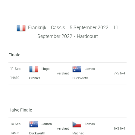
Frankrijk - Cassis - 5 September 2022 - 11
September 2022 - Hardcourt
Finale
11 Sep -
Hugo
James
verslaat
7-5 6-4
14h10
Grenier
Duckworth
Halve Finale
10 Sep -
James
Tomas
verslaat
6-3 6-4
14h05
Duckworth
Machac