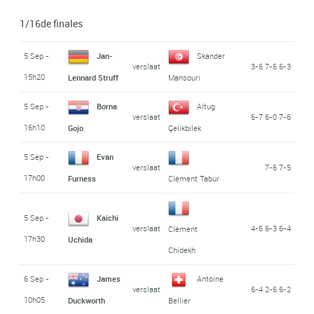
1/16de finales
5 Sep -
Jan-
Skander
verslaat
3-6 7-6 6-3
15h20
Lennard Struff
Mansouri
5 Sep -
Borna
Altug
verslaat
6-7 6-0 7-6
16h10
Gojo
Çelikbilek
5 Sep -
Evan
verslaat
7-6 7-5
17h00
Furness
Clément Tabur
5 Sep -
Kaichi
verslaat
4-6 6-3 6-4
Clément
17h30
Uchida
Chidekh
6 Sep -
James
Antoine
verslaat
6-4 2-6 6-2
10h05
Duckworth
Bellier