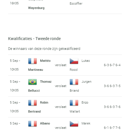
16h35
Escoffier
Wayenburg
Kwalificaties - Tweede ronde
De winnaars van deze ronde zijn gekwalificeerd
5 Sep -
Mattéo
Lukas
verslaat
6-3 6-7 6-4
10h35
Martineau
Rosol
5 Sep -
Thomaz
Jurgen
verslaat
3-6 6-3 7-5
10h35
Bellucci
Briand
5 Sep -
Robin
Enzo
verslaat
3-6 6-3 7-6
10h35
Bertrand
Wallart
5 Sep -
Albano
Marek
verslaat
6-1 6-7 7-6