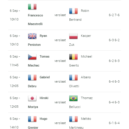
6 Sep -
Robin
verslaat
6-2 7-6
Francesco
10h10
Bertrand
Maestrelli
6 Sep -
Ryan
Kacper
verslaat
6-3 6-2
10h10
Peniston
Zuk
6 Sep -
Tomas
Michael
verslaat
6-2 6-3
11h45
Machac
Geerts
6 Sep -
Gabriel
Albano
verslaat
6-4 6-3
12h05
Debru
Olivetti
6 Sep -
Hiroki
Thomaz
verslaat
6-4 6-3
12h05
Moriya
Bellucci
6 Sep -
Hugo
Mattéo
verslaat
6-1 6-4
14h10
Grenier
Martineau