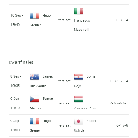
10 Sep -
Hugo
verslaat
6-3 6-4
Francesco
15h40
Grenier
Maestrelli
Kwartfinales
9 Sep -
James
Borna
verslaat
6-3 3-6 6-4
10h35
Duckworth
Gojo
9 Sep -
Tomas
verslaat
4-6 7-6 6-1
12h10
Machac
Zsombor Piros
9 Sep -
Hugo
Kaichi
verslaat
6-4 7-6
13h00
Grenier
Uchida