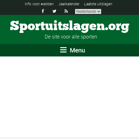
Info voor wedden
Jaarkalender
Laatste uitslagen



Sportuitslagen.org
De site voor alle sporten
Menu