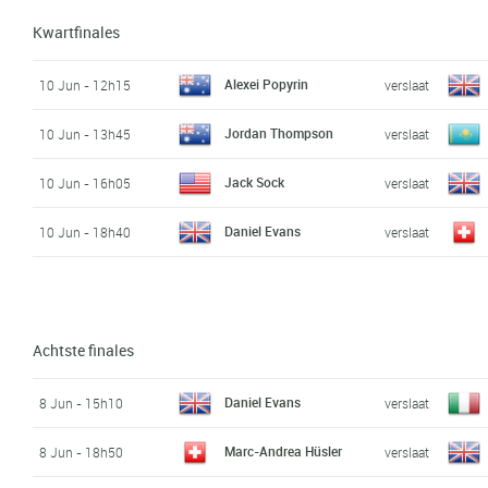
Kwartfinales
Alexei Popyrin
10 Jun - 12h15
verslaat
Jordan Thompson
10 Jun - 13h45
verslaat
Jack Sock
10 Jun - 16h05
verslaat
Daniel Evans
10 Jun - 18h40
verslaat
Achtste finales
Daniel Evans
8 Jun - 15h10
verslaat
Marc-Andrea Hüsler
8 Jun - 18h50
verslaat