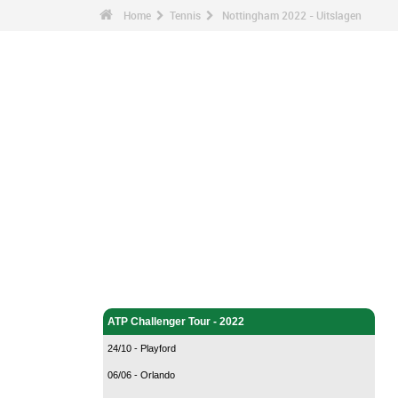
Home
Tennis
Nottingham 2022 - Uitslagen
Tennis - Home
ATP Challenger Tour - 2022
24/10 - Playford
06/06 - Orlando