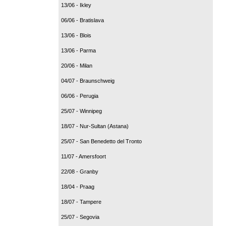
13/06 - Ikley
06/06 - Bratislava
13/06 - Blois
13/06 - Parma
20/06 - Milan
04/07 - Braunschweig
06/06 - Perugia
25/07 - Winnipeg
18/07 - Nur-Sultan (Astana)
25/07 - San Benedetto del Tronto
11/07 - Amersfoort
22/08 - Granby
18/04 - Praag
18/07 - Tampere
25/07 - Segovia