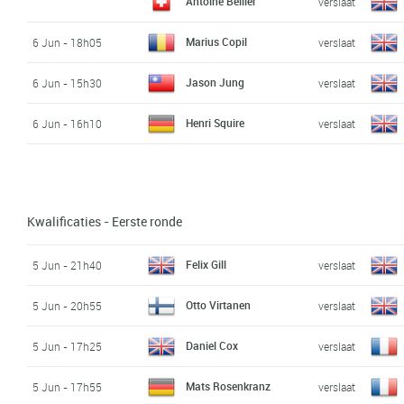
Antoine Bellier
verslaat
Marius Copil
6 Jun - 18h05
verslaat
Jason Jung
6 Jun - 15h30
verslaat
Henri Squire
6 Jun - 16h10
verslaat
Kwalificaties - Eerste ronde
Felix Gill
5 Jun - 21h40
verslaat
Otto Virtanen
5 Jun - 20h55
verslaat
Daniel Cox
5 Jun - 17h25
verslaat
Mats Rosenkranz
5 Jun - 17h55
verslaat