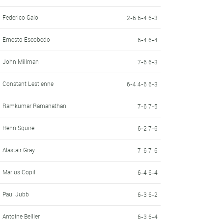
Federico Gaio
2-6 6-4 6-3
Ernesto Escobedo
6-4 6-4
John Millman
7-6 6-3
Constant Lestienne
6-4 4-6 6-3
Ramkumar Ramanathan
7-6 7-5
Henri Squire
6-2 7-6
Alastair Gray
7-6 7-6
Marius Copil
6-4 6-4
Paul Jubb
6-3 6-2
Antoine Bellier
6-3 6-4