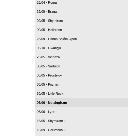
25/04 - Roma
19/09 - Braga
09/05 - Shymkent
09/05 - Heilbronn
26/09 - Lisboa Belém Open
03/10 - Gwangju
23/05 - Vicenza
30/05 - Surbiton
30/05 - Prostejov
30/05 - Poznan
30/05 - Little Rock
06/06 - Nottingham
06/06 - Lyon
16/05 - Shymkent II
19/09 - Columbus II