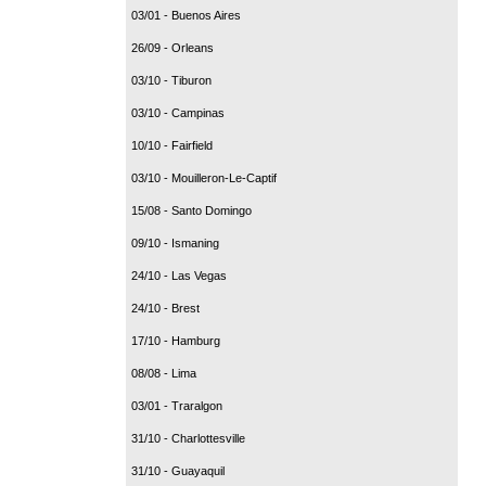
03/01 - Buenos Aires
26/09 - Orleans
03/10 - Tiburon
03/10 - Campinas
10/10 - Fairfield
03/10 - Mouilleron-Le-Captif
15/08 - Santo Domingo
09/10 - Ismaning
24/10 - Las Vegas
24/10 - Brest
17/10 - Hamburg
08/08 - Lima
03/01 - Traralgon
31/10 - Charlottesville
31/10 - Guayaquil