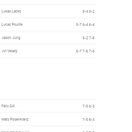
Lukas Lacko
6-4 6-2
Lucas Pouille
5-7 6-4 6-4
Jason Jung
6-2 7-6
Jirí Veselý
6-7 7-6 7-6
Felix Gill
7-5 6-3
Mats Rosenkranz
7-5 6-3