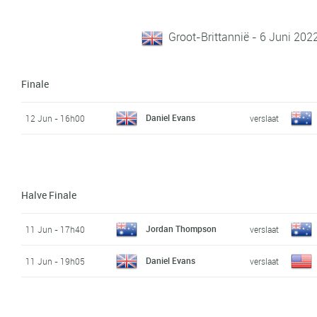
Groot-Brittannië - 6 Juni 202
Finale
Daniel Evans
12 Jun - 16h00
verslaat
Halve Finale
Jordan Thompson
11 Jun - 17h40
verslaat
Daniel Evans
11 Jun - 19h05
verslaat