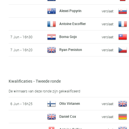
Alexei Popyrin
verslaat
Antoine Escoffier
verslaat
Borna Gojo
7 Jun - 16h30
verslaat
Ryan Peniston
7 Jun - 16h20
verslaat
Kwalificaties - Tweede ronde
De winnaars van deze ronde zijn gekwalificeerd
Otto Virtanen
6 Jun - 16h25
verslaat
Daniel Cox
verslaat