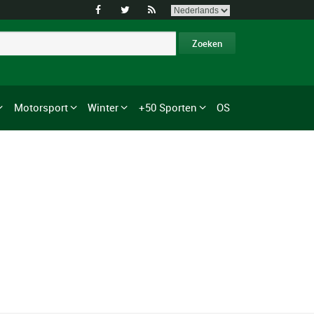



Motorsport
Winter
+50 Sporten
OS