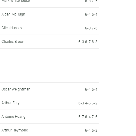
Mark Whitehouse
6-3 7-5
Aidan McHugh
6-4 6-4
Giles Hussey
6-3 7-6
Charles Broom
6-3 6-7 6-3
Oscar Weightman
6-4 6-4
Arthur Fery
6-3 4-6 6-2
Antoine Hoang
5-7 6-4 7-6
Arthur Reymond
6-4 6-2