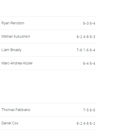
Ryan Peniston
6-3 6-4
Mikhail Kukushkin
6-2 4-6 6-3
Liam Broady
7-6 1-6 6-4
Marc-Andrea Hüsler
6-4 6-4
Thomas Fabbiano
7-5 6-0
Daniel Cox
6-2 4-6 6-2