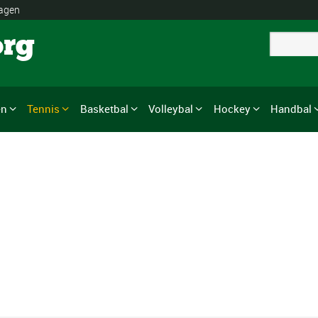
lagen
org
en
Tennis
Basketbal
Volleybal
Hockey
Handbal