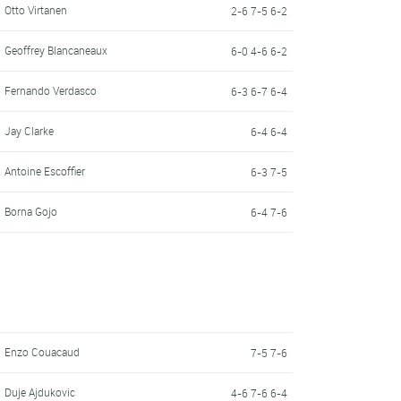
Otto Virtanen
2-6 7-5 6-2
Geoffrey Blancaneaux
6-0 4-6 6-2
Fernando Verdasco
6-3 6-7 6-4
Jay Clarke
6-4 6-4
Antoine Escoffier
6-3 7-5
Borna Gojo
6-4 7-6
Enzo Couacaud
7-5 7-6
Duje Ajdukovic
4-6 7-6 6-4