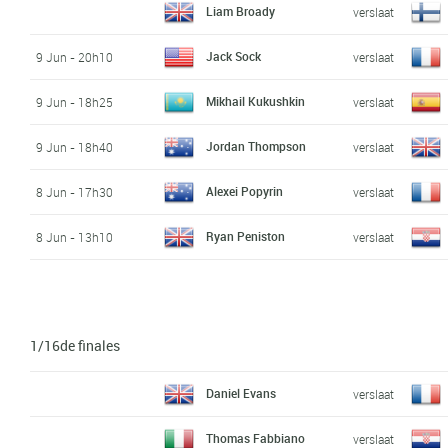
Liam Broady
verslaat
Jack Sock
9 Jun - 20h10
verslaat
Mikhail Kukushkin
9 Jun - 18h25
verslaat
Jordan Thompson
9 Jun - 18h40
verslaat
Alexei Popyrin
8 Jun - 17h30
verslaat
Ryan Peniston
8 Jun - 13h10
verslaat
1/16de finales
Daniel Evans
verslaat
Thomas Fabbiano
verslaat