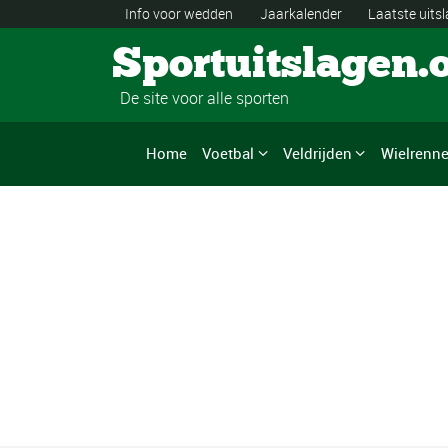
Info voor wedden
Jaarkalender
Laatste uits
Sportuitslagen.
De site voor alle sporten
Home
Voetbal
Veldrijden
Wielrenn