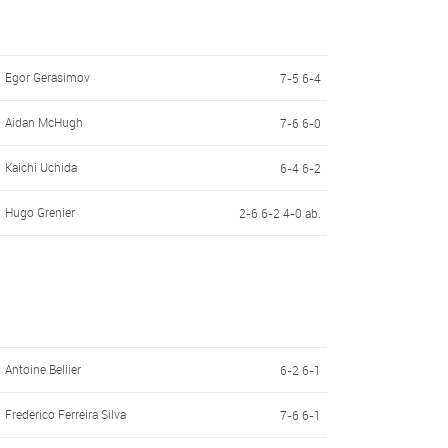
Egor Gerasimov
7-5 6-4
Aidan McHugh
7-6 6-0
Kaichi Uchida
6-4 6-2
Hugo Grenier
2-6 6-2 4-0 ab.
Antoine Bellier
6-2 6-1
Frederico Ferreira Silva
7-6 6-1