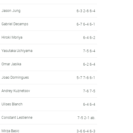
Jason Jung
6-3 2-6 6-4
Gabriel Decamps
6-7 6-4 6-1
Hiroki Moriya
6-4 6-2
Yasutaka Uchiyama
7-5 6-4
Omar Jasika
6-2 6-4
Joao Domingues
5-7 7-6 6-1
Andrey Kuznetsov
7-6 7-5
Ulises Blanch
6-4 6-4
Constant Lestienne
7-5 2-1 ab.
Mirza Basic
3-6 6-4 6-3