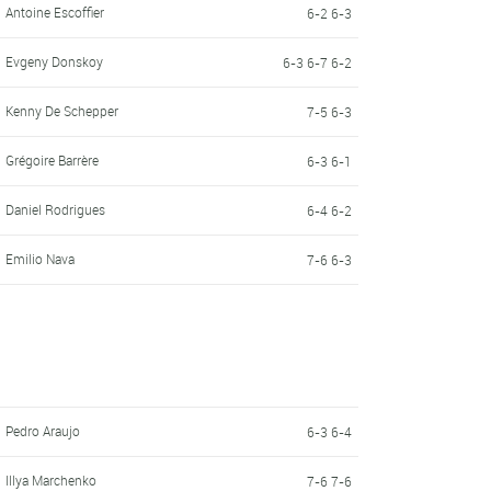
Antoine Escoffier
6-2 6-3
Evgeny Donskoy
6-3 6-7 6-2
Kenny De Schepper
7-5 6-3
Grégoire Barrère
6-3 6-1
Daniel Rodrigues
6-4 6-2
Emilio Nava
7-6 6-3
Pedro Araujo
6-3 6-4
Illya Marchenko
7-6 7-6