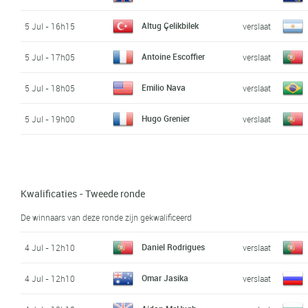
Altug Çelikbilek
5 Jul - 16h15
verslaat
Antoine Escoffier
5 Jul - 17h05
verslaat
Emilio Nava
5 Jul - 18h05
verslaat
Hugo Grenier
5 Jul - 19h00
verslaat
Kwalificaties - Tweede ronde
De winnaars van deze ronde zijn gekwalificeerd
Daniel Rodrigues
4 Jul - 12h10
verslaat
Omar Jasika
4 Jul - 12h10
verslaat