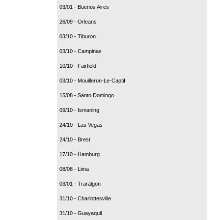
03/01 - Buenos Aires
26/09 - Orleans
03/10 - Tiburon
03/10 - Campinas
10/10 - Fairfield
03/10 - Mouilleron-Le-Captif
15/08 - Santo Domingo
09/10 - Ismaning
24/10 - Las Vegas
24/10 - Brest
17/10 - Hamburg
08/08 - Lima
03/01 - Traralgon
31/10 - Charlottesville
31/10 - Guayaquil