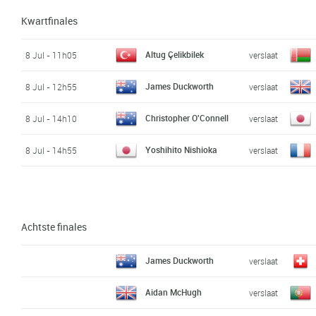
Kwartfinales
Altug Çelikbilek
8 Jul - 11h05
verslaat
James Duckworth
8 Jul - 12h55
verslaat
Christopher O'Connell
8 Jul - 14h10
verslaat
Yoshihito Nishioka
8 Jul - 14h55
verslaat
Achtste finales
James Duckworth
verslaat
Aidan McHugh
verslaat