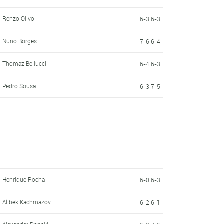
Renzo Olivo
6-3 6-3
Nuno Borges
7-6 6-4
Thomaz Bellucci
6-4 6-3
Pedro Sousa
6-3 7-5
Henrique Rocha
6-0 6-3
Alibek Kachmazov
6-2 6-1