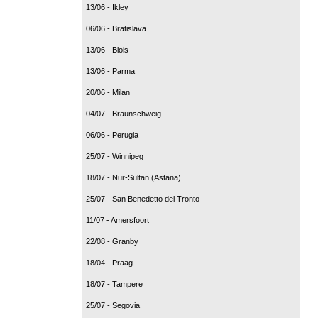
13/06 - Ikley
06/06 - Bratislava
13/06 - Blois
13/06 - Parma
20/06 - Milan
04/07 - Braunschweig
06/06 - Perugia
25/07 - Winnipeg
18/07 - Nur-Sultan (Astana)
25/07 - San Benedetto del Tronto
11/07 - Amersfoort
22/08 - Granby
18/04 - Praag
18/07 - Tampere
25/07 - Segovia