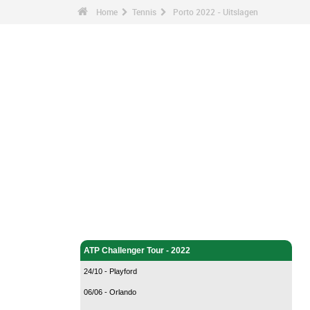
Home
Tennis
Porto 2022 - Uitslagen
Tennis - Home
ATP Challenger Tour - 2022
24/10 - Playford
06/06 - Orlando