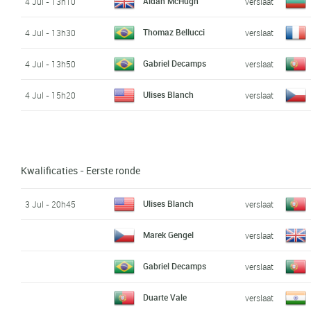
Aidan McHugh
4 Jul - 13h10
verslaat
Thomaz Bellucci
4 Jul - 13h30
verslaat
Gabriel Decamps
4 Jul - 13h50
verslaat
Ulises Blanch
4 Jul - 15h20
verslaat
Kwalificaties - Eerste ronde
Ulises Blanch
3 Jul - 20h45
verslaat
Marek Gengel
verslaat
Gabriel Decamps
verslaat
Duarte Vale
verslaat