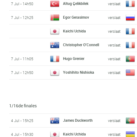
Altug Çelikbilek
7 Jul - 14h50
verslaat
Egor Gerasimov
7 Jul - 12h25
verslaat
Kaichi Uchida
verslaat
Christopher O'Connell
verslaat
Hugo Grenier
7 Jul - 11h05
verslaat
Yoshihito Nishioka
7 Jul - 12h50
verslaat
1/16de finales
James Duckworth
4 Jul - 15h25
verslaat
Kaichi Uchida
4 Jul - 15h30
verslaat