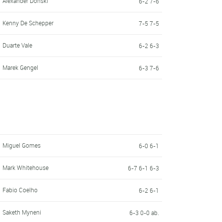
Alexander Donski
6-2 7-6
Kenny De Schepper
7-5 7-5
Duarte Vale
6-2 6-3
Marek Gengel
6-3 7-6
Miguel Gomes
6-0 6-1
Mark Whitehouse
6-7 6-1 6-3
Fabio Coelho
6-2 6-1
Saketh Myneni
6-3 0-0 ab.