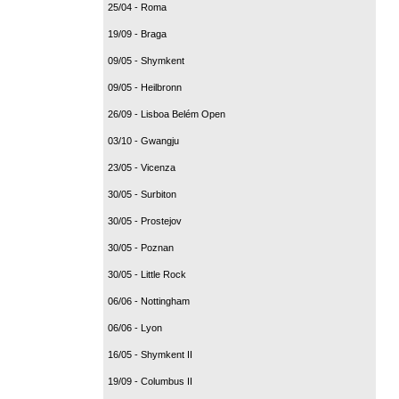
25/04 - Roma
19/09 - Braga
09/05 - Shymkent
09/05 - Heilbronn
26/09 - Lisboa Belém Open
03/10 - Gwangju
23/05 - Vicenza
30/05 - Surbiton
30/05 - Prostejov
30/05 - Poznan
30/05 - Little Rock
06/06 - Nottingham
06/06 - Lyon
16/05 - Shymkent II
19/09 - Columbus II