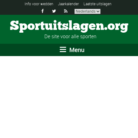
Info voor wedden
Jaarkalender
Laatste uitslagen



Sportuitslagen.org
De site voor alle sporten
Menu