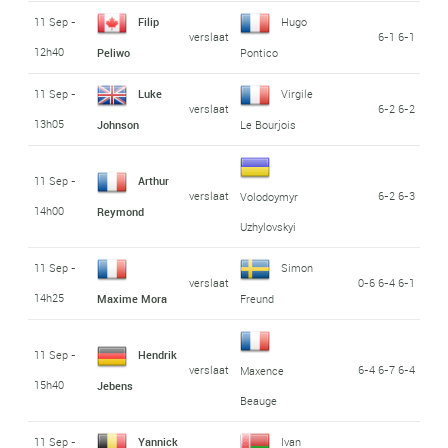
11 Sep -
Filip
Hugo
verslaat
6-1 6-1
12h40
Peliwo
Pontico
11 Sep -
Luke
Virgile
verslaat
6-2 6-2
13h05
Johnson
Le Bourjois
11 Sep -
Arthur
verslaat
6-2 6-3
Volodoymyr
14h00
Reymond
Uzhylovskyi
11 Sep -
Simon
verslaat
0-6 6-4 6-1
14h25
Maxime Mora
Freund
11 Sep -
Hendrik
verslaat
6-4 6-7 6-4
Maxence
15h40
Jebens
Beauge
11 Sep -
Yannick
Ivan