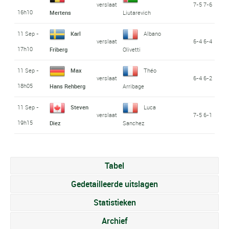
verslaat
7-5 7-6
16h10
Mertens
Liutarevich
11 Sep -
Karl
Albano
verslaat
6-4 6-4
17h10
Friberg
Olivetti
11 Sep -
Max
Théo
verslaat
6-4 6-2
18h05
Hans Rehberg
Arribage
11 Sep -
Steven
Luca
verslaat
7-5 6-1
19h15
Diez
Sanchez
Tabel
Gedetailleerde uitslagen
Statistieken
Archief