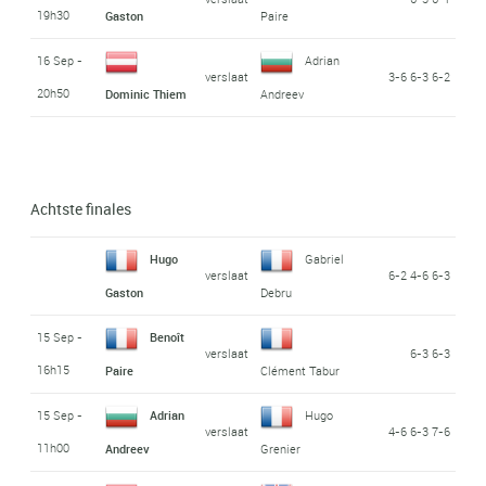
19h30
Gaston
Paire
16 Sep -
Adrian
verslaat
3-6 6-3 6-2
20h50
Dominic Thiem
Andreev
Achtste finales
Hugo
Gabriel
verslaat
6-2 4-6 6-3
Gaston
Debru
15 Sep -
Benoît
verslaat
6-3 6-3
16h15
Paire
Clément Tabur
15 Sep -
Adrian
Hugo
verslaat
4-6 6-3 7-6
11h00
Andreev
Grenier