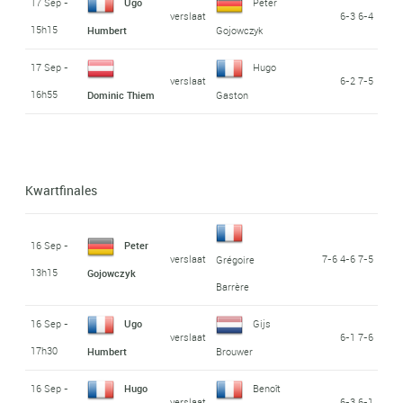
17 Sep -
Ugo
Peter
verslaat
6-3 6-4
15h15
Humbert
Gojowczyk
17 Sep -
Hugo
verslaat
6-2 7-5
16h55
Dominic Thiem
Gaston
Kwartfinales
16 Sep -
Peter
verslaat
7-6 4-6 7-5
Grégoire
13h15
Gojowczyk
Barrère
16 Sep -
Ugo
Gijs
verslaat
6-1 7-6
17h30
Humbert
Brouwer
16 Sep -
Hugo
Benoît
verslaat
6-3 6-1