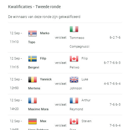
Kwalificaties - Tweede ronde
De winnaars van deze ronde zijn gekwalificeerd
12 Sep -
Marko
verslaat
6-2 7-6
Tommaso
11h10
Topo
Compagnucci
12 Sep -
Filip
Filip
verslaat
6-7 7-6 6-3
11h15
Bergevi
Peliwo
12 Sep -
Yannick
Luke
verslaat
4-6 7-6 6-4
12h50
Mertens
Johnson
12 Sep -
Arthur
verslaat
7-6 6-3
14h20
Maxime Mora
Reymond
12 Sep -
Max
Steven
verslaat
7-6 6-4
14h55
Hans Rehberg
Diez