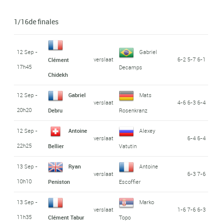
1/16de finales
12 Sep -
Gabriel
verslaat
6-2 5-7 6-1
Clément
17h45
Decamps
Chidekh
12 Sep -
Gabriel
Mats
verslaat
4-6 6-3 6-4
20h20
Debru
Rosenkranz
12 Sep -
Antoine
Alexey
verslaat
6-4 6-4
22h25
Bellier
Vatutin
13 Sep -
Ryan
Antoine
verslaat
6-3 7-6
10h10
Peniston
Escoffier
13 Sep -
Marko
verslaat
1-6 7-6 6-3
11h35
Clément Tabur
Topo