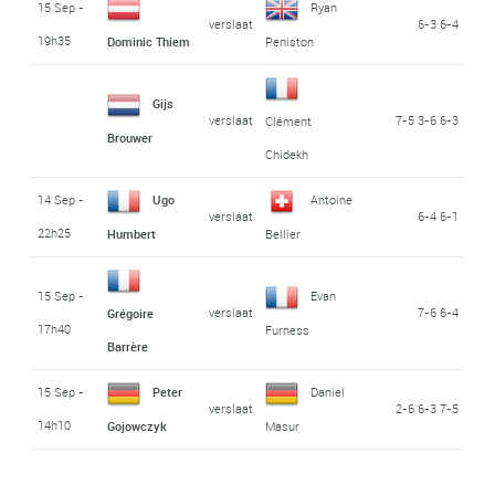
15 Sep -
Ryan
verslaat
6-3 6-4
19h35
Dominic Thiem
Peniston
Gijs
verslaat
7-5 3-6 6-3
Clément
Brouwer
Chidekh
14 Sep -
Ugo
Antoine
verslaat
6-4 6-1
22h25
Humbert
Bellier
15 Sep -
Evan
verslaat
7-6 6-4
Grégoire
17h40
Furness
Barrère
15 Sep -
Peter
Daniel
verslaat
2-6 6-3 7-5
14h10
Gojowczyk
Masur