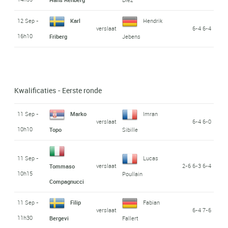
12 Sep -
Karl
Hendrik
verslaat
6-4 6-4
16h10
Friberg
Jebens
Kwalificaties - Eerste ronde
11 Sep -
Marko
Imran
verslaat
6-4 6-0
10h10
Topo
Sibille
11 Sep -
Lucas
verslaat
2-6 6-3 6-4
Tommaso
10h15
Poullain
Compagnucci
11 Sep -
Filip
Fabian
verslaat
6-4 7-6
11h30
Bergevi
Fallert