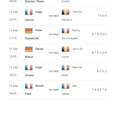
19h20
Dominic Thiem
Simon
13 Sep -
Hugo
Yannick
verslaat
7-5 6-4
22h10
Gaston
Mertens
14 Sep -
Peter
Kenny
verslaat
6-7 6-3 6-2
11h10
Gojowczyk
De Schepper
14 Sep -
Daniel
Joris De
verslaat
6-7 6-2 6-4
12h35
Masur
Loore
14 Sep -
Hugo
Maxime
verslaat
6-2 6-2
13h20
Grenier
Mora
14 Sep -
Benoît
Dan
verslaat
7-6 4-6 7-5
19h45
Paire
Added