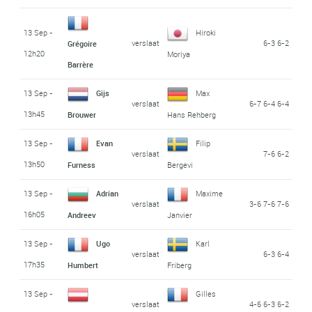
13 Sep -
Hiroki
verslaat
6-3 6-2
Grégoire
12h20
Moriya
Barrère
13 Sep -
Gijs
Max
verslaat
6-7 6-4 6-4
13h45
Brouwer
Hans Rehberg
13 Sep -
Evan
Filip
verslaat
7-6 6-2
13h50
Furness
Bergevi
13 Sep -
Adrian
Maxime
verslaat
3-6 7-6 7-6
16h05
Andreev
Janvier
13 Sep -
Ugo
Karl
verslaat
6-3 6-4
17h35
Humbert
Friberg
13 Sep -
Gilles
verslaat
4-6 6-3 6-2