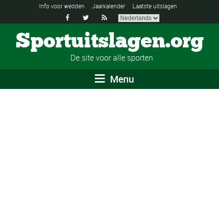
Info voor wedden
Jaarkalender
Laatste uitslagen



Sportuitslagen.org
De site voor alle sporten
Menu