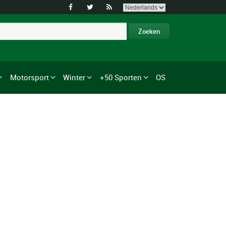



Motorsport
Winter
+50 Sporten
OS