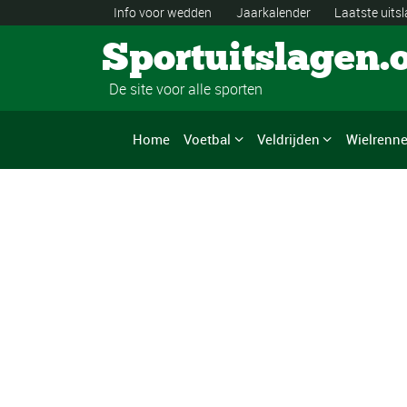
Info voor wedden
Jaarkalender
Laatste uits
Sportuitslagen.
De site voor alle sporten
Home
Voetbal
Veldrijden
Wielrenn