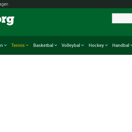
lagen
org
en
Tennis
Basketbal
Volleybal
Hockey
Handbal