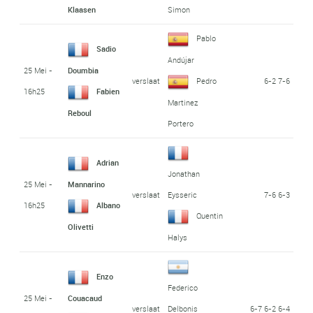
Klaasen
Simon
Pablo
Sadio
Andújar
25 Mei -
Doumbia
verslaat
6-2 7-6
Pedro
16h25
Fabien
Martinez
Reboul
Portero
Adrian
Jonathan
25 Mei -
Mannarino
verslaat
7-6 6-3
Eysseric
16h25
Albano
Quentin
Olivetti
Halys
Enzo
Federico
25 Mei -
Couacaud
verslaat
6-7 6-2 6-4
Delbonis