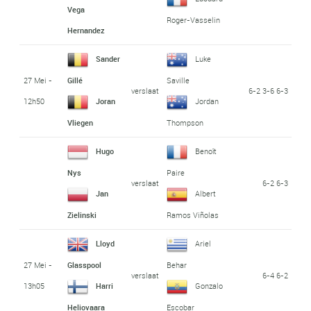
Vega
Roger-Vasselin
Hernandez
Sander
Luke
27 Mei -
Gillé
Saville
verslaat
6-2 3-6 6-3
12h50
Joran
Jordan
Vliegen
Thompson
Hugo
Benoît
Nys
Paire
verslaat
6-2 6-3
Jan
Albert
Zielinski
Ramos Viñolas
Lloyd
Ariel
27 Mei -
Glasspool
Behar
verslaat
6-4 6-2
13h05
Harri
Gonzalo
Heliovaara
Escobar