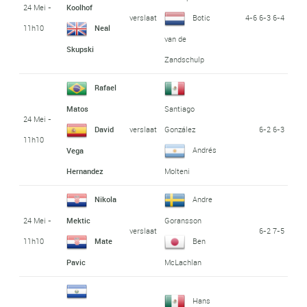
24 Mei -
Koolhof
verslaat
4-6 6-3 6-4
Botic
11h10
Neal
van de
Skupski
Zandschulp
Rafael
Matos
Santiago
24 Mei -
verslaat
6-2 6-3
David
González
11h10
Andrés
Vega
Hernandez
Molteni
Nikola
Andre
24 Mei -
Mektic
Goransson
verslaat
6-2 7-5
11h10
Mate
Ben
Pavic
McLachlan
Hans