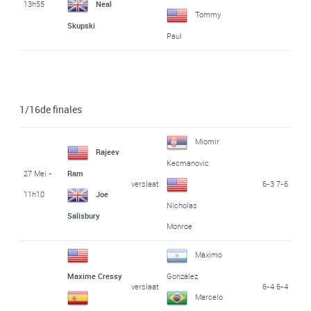
13h55
Neal
Tommy
Skupski
Paul
1/16de finales
Miomir
Rajeev
Kecmanovic
27 Mei -
Ram
verslaat
6-3 7-6
11h10
Joe
Nicholas
Salisbury
Monroe
Máximo
Maxime Cressy
González
verslaat
6-4 6-4
Marcelo