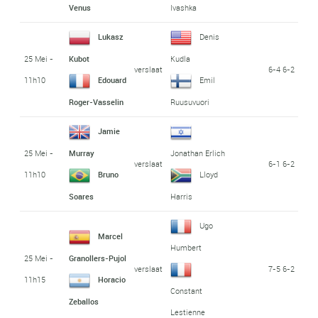
Venus
Ivashka
Lukasz
Denis
25 Mei -
Kubot
Kudla
verslaat
6-4 6-2
11h10
Edouard
Emil
Roger-Vasselin
Ruusuvuori
Jamie
25 Mei -
Murray
Jonathan Erlich
verslaat
6-1 6-2
11h10
Bruno
Lloyd
Soares
Harris
Ugo
Marcel
Humbert
25 Mei -
Granollers-Pujol
verslaat
7-5 6-2
11h15
Horacio
Constant
Zeballos
Lestienne