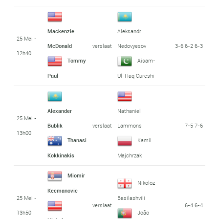
Mackenzie
Aleksandr
25 Mei -
verslaat
3-6 6-2 6-3
McDonald
Nedovyesov
12h40
Tommy
Aisam-
Paul
Ul-Haq Qureshi
Alexander
Nathaniel
25 Mei -
verslaat
7-5 7-6
Bublik
Lammons
13h00
Thanasi
Kamil
Kokkinakis
Majchrzak
Miomir
Nikoloz
Kecmanovic
25 Mei -
Basilashvili
verslaat
6-4 6-4
13h50
João