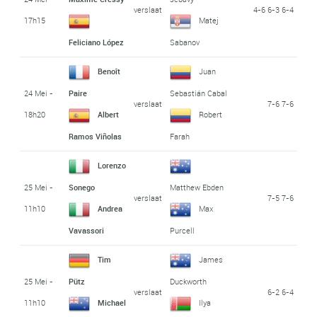
verslaat
4-6 6-3 6-4
17h15
Matej
Feliciano López
Sabanov
Benoît
Juan
24 Mei -
Paire
Sebastián Cabal
verslaat
7-6 7-6
18h20
Albert
Robert
Ramos Viñolas
Farah
Lorenzo
25 Mei -
Sonego
Matthew Ebden
verslaat
7-5 7-6
11h10
Andrea
Max
Vavassori
Purcell
Tim
James
25 Mei -
Pütz
Duckworth
verslaat
6-2 6-4
11h10
Michael
Ilya