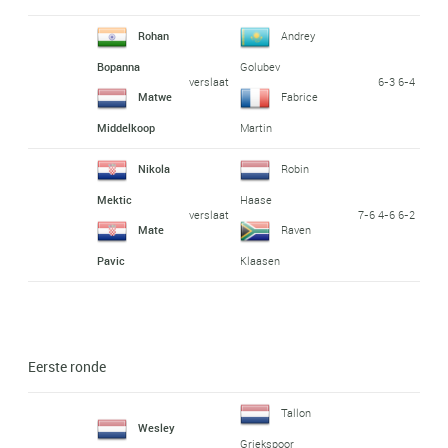
Rohan
Andrey
Bopanna
Golubev
verslaat
6-3 6-4
Matwe
Fabrice
Middelkoop
Martin
Nikola
Robin
Mektic
Haase
verslaat
7-6 4-6 6-2
Mate
Raven
Pavic
Klaasen
Eerste ronde
Tallon
Wesley
Griekspoor