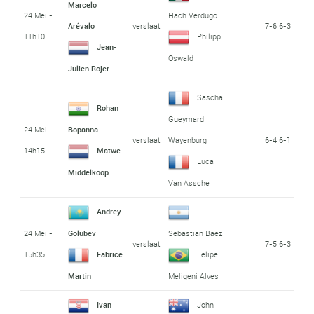
Marcelo
24 Mei -
Hach Verdugo
verslaat
7-6 6-3
Arévalo
11h10
Philipp
Jean-
Oswald
Julien Rojer
Sascha
Rohan
Gueymard
24 Mei -
Bopanna
verslaat
6-4 6-1
Wayenburg
14h15
Matwe
Luca
Middelkoop
Van Assche
Andrey
24 Mei -
Golubev
Sebastian Baez
verslaat
7-5 6-3
15h35
Fabrice
Felipe
Martin
Meligeni Alves
Ivan
John