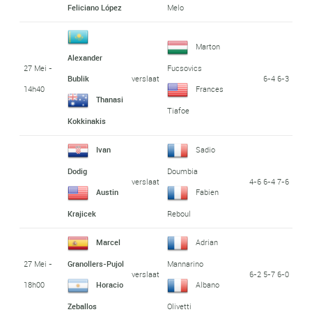
Feliciano López
Melo
Marton
Alexander
27 Mei -
Fucsovics
verslaat
6-4 6-3
Bublik
14h40
Frances
Thanasi
Tiafoe
Kokkinakis
Ivan
Sadio
Dodig
Doumbia
verslaat
4-6 6-4 7-6
Austin
Fabien
Krajicek
Reboul
Marcel
Adrian
27 Mei -
Granollers-Pujol
Mannarino
verslaat
6-2 5-7 6-0
18h00
Horacio
Albano
Zeballos
Olivetti