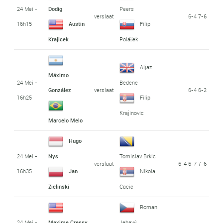
24 Mei -
Dodig
Peers
verslaat
6-4 7-6
16h15
Austin
Filip
Krajicek
Polášek
Aljaz
Máximo
24 Mei -
Bedene
verslaat
6-4 6-2
González
16h25
Filip
Krajinovic
Marcelo Melo
Hugo
24 Mei -
Nys
Tomislav Brkic
verslaat
6-4 6-7 7-6
16h35
Jan
Nikola
Zielinski
Cacic
Roman
24 Mei -
Maxime Cressy
Jebavý