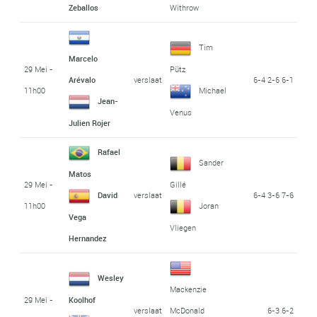
Zeballos
Withrow
Tim
Marcelo
29 Mei -
Pütz
verslaat
6-4 2-6 6-1
Arévalo
11h00
Michael
Jean-
Venus
Julien Rojer
Rafael
Sander
Matos
29 Mei -
Gillé
verslaat
6-4 3-6 7-6
David
11h00
Joran
Vega
Vliegen
Hernandez
Wesley
Mackenzie
29 Mei -
Koolhof
verslaat
6-3 6-2
McDonald