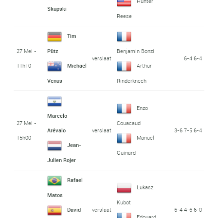
Hunter
Skupski
Reese
Tim
27 Mei -
Pütz
Benjamin Bonzi
verslaat
6-4 6-4
11h10
Michael
Arthur
Venus
Rinderknech
Enzo
Marcelo
27 Mei -
Couacaud
verslaat
3-6 7-5 6-4
Arévalo
15h00
Manuel
Jean-
Guinard
Julien Rojer
Rafael
Lukasz
Matos
Kubot
verslaat
6-4 4-6 6-0
David
Edouard