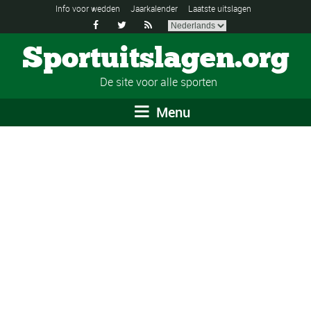
Info voor wedden
Jaarkalender
Laatste uitslagen



Sportuitslagen.org
De site voor alle sporten
Menu