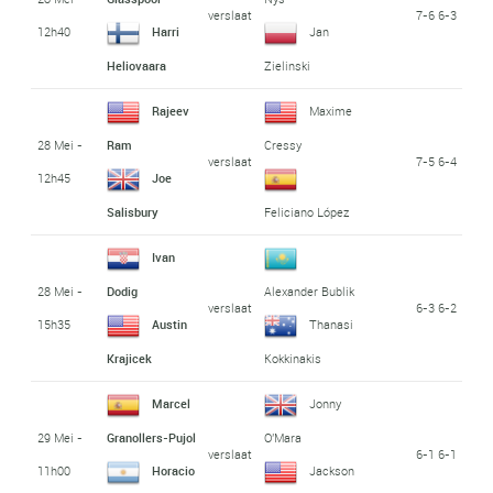
verslaat
7-6 6-3
12h40
Harri
Jan
Heliovaara
Zielinski
Rajeev
Maxime
28 Mei -
Ram
Cressy
verslaat
7-5 6-4
12h45
Joe
Salisbury
Feliciano López
Ivan
28 Mei -
Dodig
Alexander Bublik
verslaat
6-3 6-2
15h35
Austin
Thanasi
Krajicek
Kokkinakis
Marcel
Jonny
29 Mei -
Granollers-Pujol
O'Mara
verslaat
6-1 6-1
11h00
Horacio
Jackson