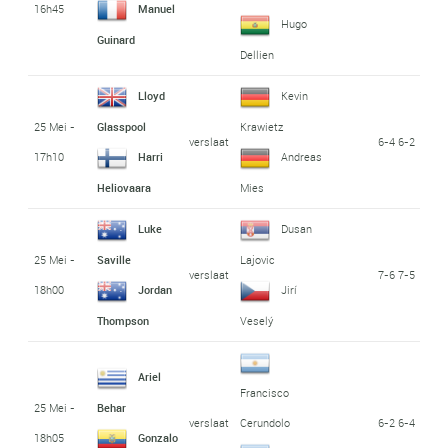
16h45
Manuel
Hugo
Guinard
Dellien
Lloyd
Kevin
25 Mei -
Glasspool
Krawietz
verslaat
6-4 6-2
17h10
Harri
Andreas
Heliovaara
Mies
Luke
Dusan
25 Mei -
Saville
Lajovic
verslaat
7-6 7-5
18h00
Jordan
Jirí
Thompson
Veselý
Ariel
Francisco
25 Mei -
Behar
verslaat
6-2 6-4
Cerundolo
18h05
Gonzalo