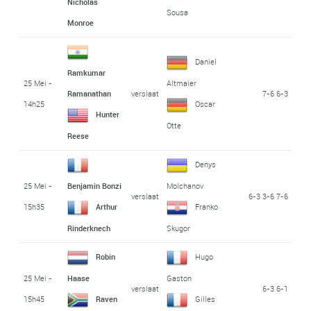
Nicholas
Sousa
Monroe
Daniel
Ramkumar
25 Mei -
Altmaier
verslaat
7-6 6-3
Ramanathan
14h25
Oscar
Hunter
Otte
Reese
Denys
25 Mei -
Benjamin Bonzi
Molchanov
verslaat
6-3 3-6 7-6
15h35
Arthur
Franko
Rinderknech
Skugor
Robin
Hugo
25 Mei -
Haase
Gaston
verslaat
6-3 6-1
15h45
Raven
Gilles