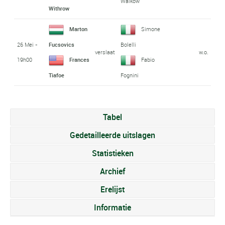
Walków
Withrow
Marton
Simone
26 Mei -
Fucsovics
Bolelli
verslaat
w.o.
19h00
Frances
Fabio
Tiafoe
Fognini
Tabel
Gedetailleerde uitslagen
Statistieken
Archief
Erelijst
Informatie