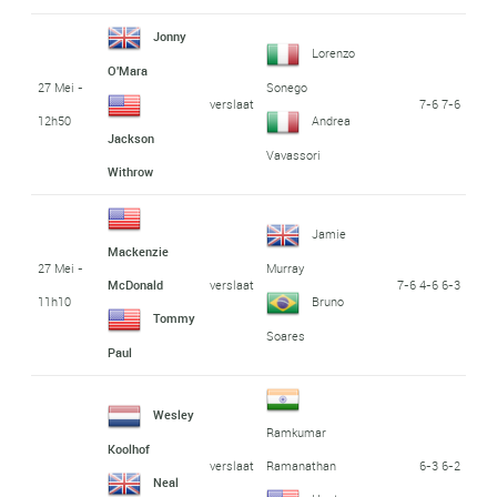
Jonny
Lorenzo
O'Mara
27 Mei -
Sonego
verslaat
7-6 7-6
12h50
Andrea
Jackson
Vavassori
Withrow
Jamie
Mackenzie
27 Mei -
Murray
verslaat
7-6 4-6 6-3
McDonald
11h10
Bruno
Tommy
Soares
Paul
Wesley
Ramkumar
Koolhof
verslaat
6-3 6-2
Ramanathan
Neal