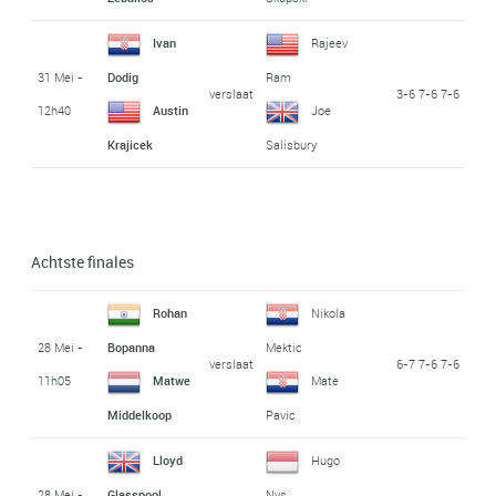
Ivan
Rajeev
31 Mei -
Dodig
Ram
verslaat
3-6 7-6 7-6
12h40
Austin
Joe
Krajicek
Salisbury
Achtste finales
Rohan
Nikola
28 Mei -
Bopanna
Mektic
verslaat
6-7 7-6 7-6
11h05
Matwe
Mate
Middelkoop
Pavic
Lloyd
Hugo
28 Mei -
Glasspool
Nys