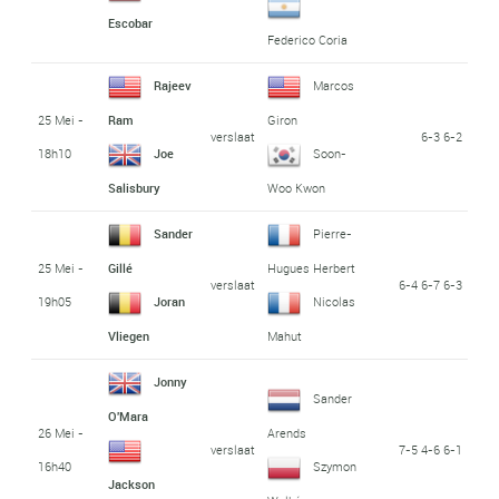
Escobar
Federico Coria
Rajeev
Marcos
25 Mei -
Ram
Giron
verslaat
6-3 6-2
18h10
Joe
Soon-
Salisbury
Woo Kwon
Sander
Pierre-
25 Mei -
Gillé
Hugues Herbert
verslaat
6-4 6-7 6-3
19h05
Joran
Nicolas
Vliegen
Mahut
Jonny
Sander
O'Mara
26 Mei -
Arends
verslaat
7-5 4-6 6-1
16h40
Szymon
Jackson