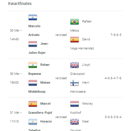
Kwartfinales
Rafael
Marcelo
30 Mei -
Matos
verslaat
7-6 6-3
Arévalo
14h45
David
Jean-
Vega Hernandez
Julien Rojer
Rohan
Lloyd
30 Mei -
Bopanna
Glasspool
verslaat
4-6 6-4 7-6
19h00
Matwe
Harri
Middelkoop
Heliovaara
Marcel
Wesley
31 Mei -
Granollers-Pujol
Koolhof
verslaat
3-6 6-3 6-4
11h10
Horacio
Neal
Zeballos
Skupski