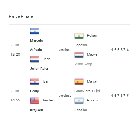
Halve Finale
Rohan
Marcelo
2 Jun -
Bopanna
verslaat
4-6 6-3 7-6
Arévalo
12h20
Matwe
Jean-
Middelkoop
Julien Rojer
Ivan
Marcel
2 Jun -
Dodig
Granollers-Pujol
verslaat
4-6 7-6 7-5
14h55
Austin
Horacio
Krajicek
Zeballos