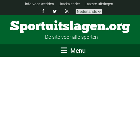
Info voor wedden
Jaarkalender
Laatste uitslagen



Sportuitslagen.org
De site voor alle sporten
Menu