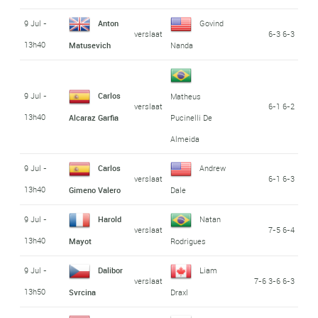
9 Jul -
Anton
Govind
verslaat
6-3 6-3
13h40
Matusevich
Nanda
9 Jul -
Carlos
Matheus
verslaat
6-1 6-2
13h40
Alcaraz Garfia
Pucinelli De
Almeida
9 Jul -
Carlos
Andrew
verslaat
6-1 6-3
13h40
Gimeno Valero
Dale
9 Jul -
Harold
Natan
verslaat
7-5 6-4
13h40
Mayot
Rodrigues
9 Jul -
Dalibor
Liam
verslaat
7-6 3-6 6-3
13h50
Svrcina
Draxl