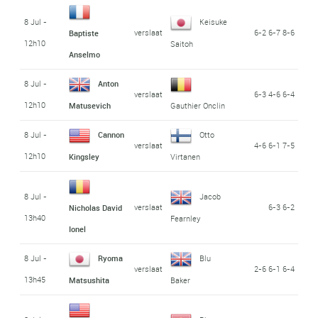
8 Jul -
Keisuke
verslaat
6-2 6-7 8-6
Baptiste
12h10
Saitoh
Anselmo
8 Jul -
Anton
verslaat
6-3 4-6 6-4
12h10
Matusevich
Gauthier Onclin
8 Jul -
Cannon
Otto
verslaat
4-6 6-1 7-5
12h10
Kingsley
Virtanen
8 Jul -
Jacob
verslaat
6-3 6-2
Nicholas David
13h40
Fearnley
Ionel
8 Jul -
Ryoma
Blu
verslaat
2-6 6-1 6-4
13h45
Matsushita
Baker