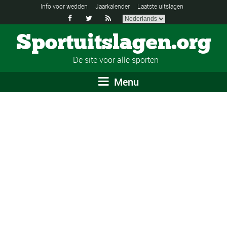
Info voor wedden
Jaarkalender
Laatste uitslagen



Sportuitslagen.org
De site voor alle sporten
Menu