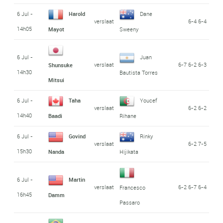
6 Jul -
Harold
Dane
verslaat
6-4 6-4
14h05
Mayot
Sweeny
6 Jul -
Juan
verslaat
6-7 6-2 6-3
Shunsuke
14h30
Bautista Torres
Mitsui
6 Jul -
Taha
Youcef
verslaat
6-2 6-2
14h40
Baadi
Rihane
6 Jul -
Govind
Rinky
verslaat
6-2 7-5
15h30
Nanda
Hijikata
6 Jul -
Martin
verslaat
6-2 6-7 6-4
Francesco
16h45
Damm
Passaro