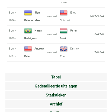
Jones
8 Jul -
Illya
Eliot
verslaat
1-6 7-5 6-4
16h45
Beloborodko
Spizzirri
8 Jul -
Natan
Peter
verslaat
6-4 7-6
16h55
Rodrigues
Makk
8 Jul -
Andrew
Derrick
verslaat
7-6 6-4
17h15
Dale
Chen
Tabel
Gedetailleerde uitslagen
Statistieken
Archief