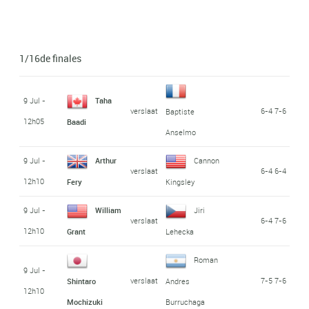
1/16de finales
9 Jul -
Taha
verslaat
6-4 7-6
Baptiste
12h05
Baadi
Anselmo
9 Jul -
Arthur
Cannon
verslaat
6-4 6-4
12h10
Fery
Kingsley
9 Jul -
William
Jiri
verslaat
6-4 7-6
12h10
Grant
Lehecka
Roman
9 Jul -
verslaat
7-5 7-6
Shintaro
Andres
12h10
Mochizuki
Burruchaga