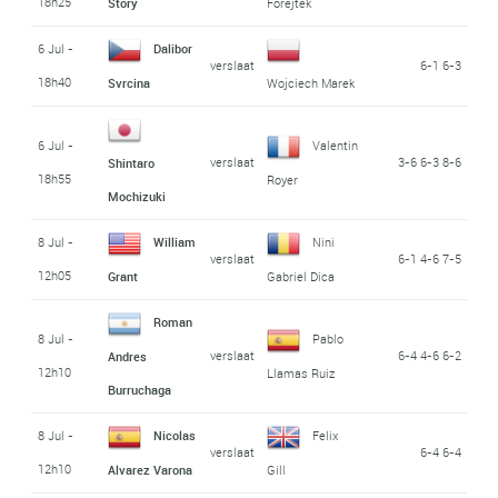
18h25
Story
Forejtek
6 Jul -
Dalibor
verslaat
6-1 6-3
18h40
Svrcina
Wojciech Marek
6 Jul -
Valentin
verslaat
3-6 6-3 8-6
Shintaro
18h55
Royer
Mochizuki
8 Jul -
William
Nini
verslaat
6-1 4-6 7-5
12h05
Grant
Gabriel Dica
Roman
8 Jul -
Pablo
verslaat
6-4 4-6 6-2
Andres
12h10
Llamas Ruiz
Burruchaga
8 Jul -
Nicolas
Felix
verslaat
6-4 6-4
12h10
Alvarez Varona
Gill