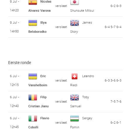
9 Jul -
Nicolas
verslaat
6-2 6-3
14h20
Alvarez Varona
Shunsuke Mitsui
9 Jul -
Illya
James
verslaat
6-4 5-7 6-4
14h50
Beloborodko
Story
Eerste ronde
6 Jul -
Eric
Leandro
verslaat
6-3 3-6 6-3
12h15
Vanshelboim
Riedi
6 Jul -
Filip
Toby
verslaat
7-5 7-6
12h40
Cristian Jianu
Samuel
6 Jul -
Flavio
Sergey
verslaat
6-2 6-1
12h45
Cobolli
Fomin