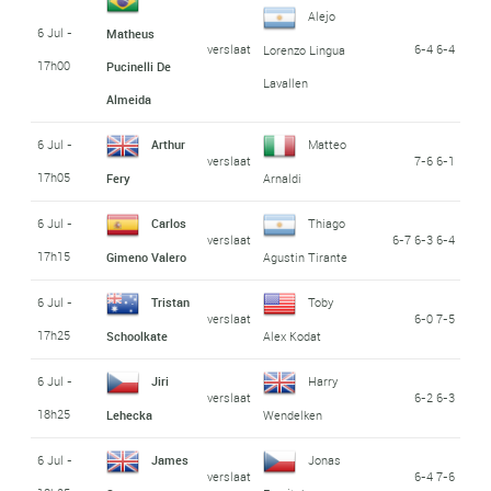
Alejo
6 Jul -
Matheus
verslaat
6-4 6-4
Lorenzo Lingua
17h00
Pucinelli De
Lavallen
Almeida
6 Jul -
Arthur
Matteo
verslaat
7-6 6-1
17h05
Fery
Arnaldi
6 Jul -
Carlos
Thiago
verslaat
6-7 6-3 6-4
17h15
Gimeno Valero
Agustin Tirante
6 Jul -
Tristan
Toby
verslaat
6-0 7-5
17h25
Schoolkate
Alex Kodat
6 Jul -
Jiri
Harry
verslaat
6-2 6-3
18h25
Lehecka
Wendelken
6 Jul -
James
Jonas
verslaat
6-4 7-6