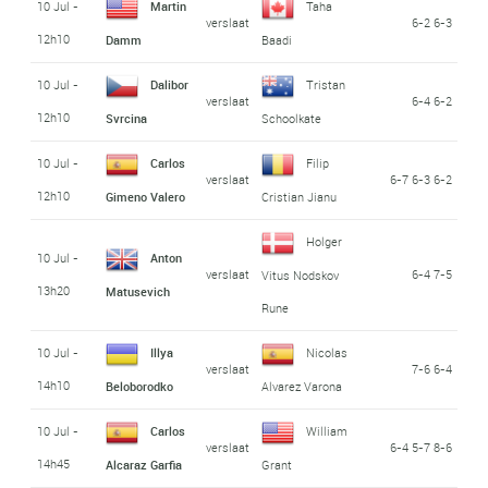
10 Jul -
Martin
Taha
verslaat
6-2 6-3
12h10
Damm
Baadi
10 Jul -
Dalibor
Tristan
verslaat
6-4 6-2
12h10
Svrcina
Schoolkate
10 Jul -
Carlos
Filip
verslaat
6-7 6-3 6-2
12h10
Gimeno Valero
Cristian Jianu
Holger
10 Jul -
Anton
verslaat
6-4 7-5
Vitus Nodskov
13h20
Matusevich
Rune
10 Jul -
Illya
Nicolas
verslaat
7-6 6-4
14h10
Beloborodko
Alvarez Varona
10 Jul -
Carlos
William
verslaat
6-4 5-7 8-6
14h45
Alcaraz Garfia
Grant