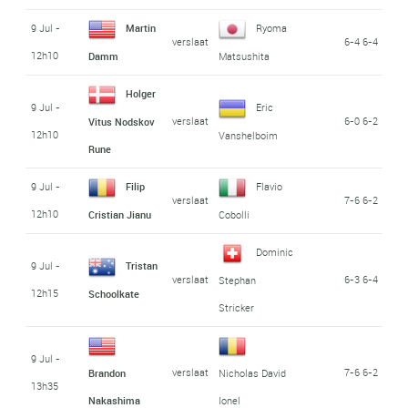
9 Jul -
Martin
Ryoma
verslaat
6-4 6-4
12h10
Damm
Matsushita
Holger
9 Jul -
Eric
verslaat
6-0 6-2
Vitus Nodskov
12h10
Vanshelboim
Rune
9 Jul -
Filip
Flavio
verslaat
7-6 6-2
12h10
Cristian Jianu
Cobolli
Dominic
9 Jul -
Tristan
verslaat
6-3 6-4
Stephan
12h15
Schoolkate
Stricker
9 Jul -
verslaat
7-6 6-2
Brandon
Nicholas David
13h35
Nakashima
Ionel