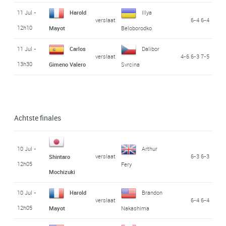
11 Jul -
Harold
Illya
verslaat
6-4 6-4
12h10
Mayot
Beloborodko
11 Jul -
Carlos
Dalibor
verslaat
4-6 6-3 7-5
13h30
Gimeno Valero
Svrcina
Achtste finales
10 Jul -
Arthur
verslaat
6-3 6-3
Shintaro
12h05
Fery
Mochizuki
10 Jul -
Harold
Brandon
verslaat
6-4 6-4
12h05
Mayot
Nakashima