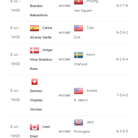
8 Jul -
Phuong
verslaat
6-0 7-6
Brandon
14h05
Van Nguyen
Nakashima
8 Jul -
Carlos
Tyler
verslaat
6-3 6-2
14h20
Alcaraz Garfia
Zink
Holger
8 Jul -
Kevin
verslaat
6-2 6-4
Vitus Nodskov
15h30
Chahoud
Rune
8 Jul -
Andres
Dominic
verslaat
7-5 6-0
15h35
Stephan
R. Martin
Stricker
Jack
8 Jul -
Liam
verslaat
6-3 6-3
Pinnington
16h00
Draxl