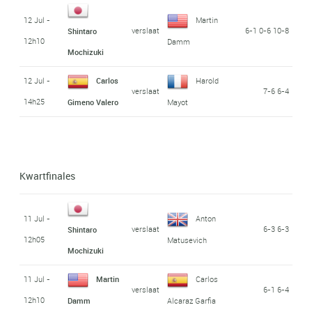
12 Jul -
Martin
verslaat
6-1 0-6 10-8
Shintaro
12h10
Damm
Mochizuki
12 Jul -
Carlos
Harold
verslaat
7-6 6-4
14h25
Gimeno Valero
Mayot
Kwartfinales
11 Jul -
Anton
verslaat
6-3 6-3
Shintaro
12h05
Matusevich
Mochizuki
11 Jul -
Martin
Carlos
verslaat
6-1 6-4
12h10
Damm
Alcaraz Garfia