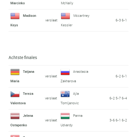
Marcinko
McNally
Madison
Mccartney
verslaat
6-3 6-1
Keys
Kessler
Achtste finales
Tatjana
Anastasia
verslaat
6-2 6-1
Maria
Zakharova
Tereza
Ajla
verslaat
6-2 5-7 6-4
Valentova
Tomljanovic
Jelena
Panna
verslaat
3-6 6-1 6-2
Ostapenko
Udvardy