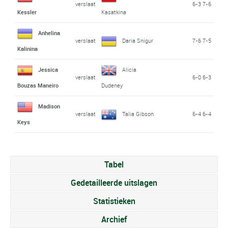
verslaat
6-3 7-6
Kessler
Kasatkina
Anhelina
verslaat
Daria Snigur
7-6 7-5
Kalinina
Jessica
Alicia
verslaat
6-0 6-3
Bouzas Maneiro
Dudeney
Madison
verslaat
Talia Gibson
6-4 6-4
Keys
Tabel
Gedetailleerde uitslagen
Statistieken
Archief