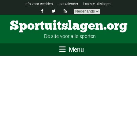
Info voor wedden
Jaarkalender
Laatste uitslagen



Sportuitslagen.org
De site voor alle sporten
Menu