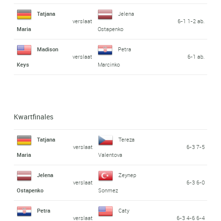
Tatjana
Jelena
verslaat
6-1 1-2 ab.
Maria
Ostapenko
Madison
Petra
verslaat
6-1 ab.
Keys
Marcinko
Kwartfinales
Tatjana
Tereza
verslaat
6-3 7-5
Maria
Valentova
Jelena
Zeynep
verslaat
6-3 6-0
Ostapenko
Sonmez
Petra
Caty
verslaat
6-3 4-6 6-4