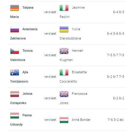
Tatjana
Jasmine
verslaat
6-4 6-3
Maria
Paolini
Anastasia
Yuliia
verslaat
6-4 3-6 6-3
Zakharova
Starodubtseva
Tereza
Hannah
verslaat
7-5 5-7 7-5
Valentova
Klugman
Ajla
Elisabetta
verslaat
6-2 6-7 7-5
Tomljanovic
Cocciaretto
Jelena
Francesca
verslaat
6-2 6-2
Ostapenko
Jones
Panna
verslaat
Anna Bondar
7-6 3-2 ab.
Udvardy