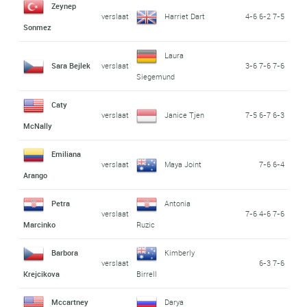
Zeynep
verslaat
Harriet Dart
4-6 6-2 7-5
Sonmez
Laura
Sara Bejlek
verslaat
3-6 7-6 7-6
Siegemund
Caty
verslaat
Janice Tjen
7-5 6-7 6-3
McNally
Emiliana
verslaat
Maya Joint
7-6 6-4
Arango
Petra
Antonia
verslaat
7-6 4-6 7-6
Marcinko
Ruzic
Barbora
Kimberly
verslaat
6-3 7-6
Krejcikova
Birrell
Mccartney
Darya