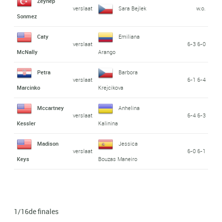
Zeynep
verslaat
Sara Bejlek
w.o.
Sonmez
Caty
Emiliana
verslaat
6-3 6-0
McNally
Arango
Petra
Barbora
verslaat
6-1 6-4
Marcinko
Krejcikova
Mccartney
Anhelina
verslaat
6-4 6-3
Kessler
Kalinina
Madison
Jessica
verslaat
6-0 6-1
Keys
Bouzas Maneiro
1/16de finales