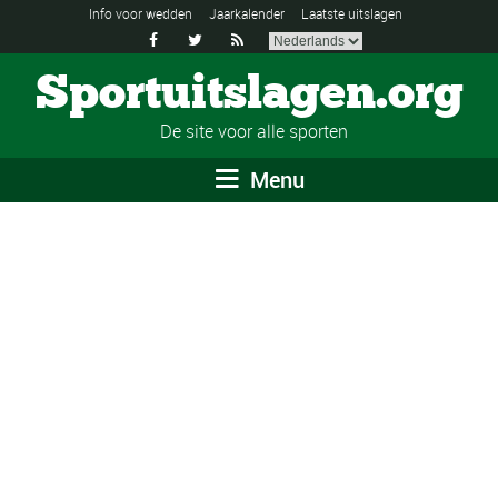
Info voor wedden
Jaarkalender
Laatste uitslagen



Sportuitslagen.org
De site voor alle sporten
Menu