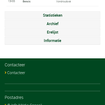
13h55
Bencic
Vondroušová
Statistieken
Archief
Erelijst
Informatie
Contacteer
Contacteer
Postadres