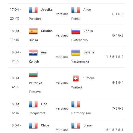
17 Okt -
Jessika
Alice
verslaat
6-1 6-2
20h40
Ponchet
Robbe
18 Okt -
Cristina
Vitalia
verslaat
6-4 6-2
11h10
Bucsa
Diatchenko
18 Okt -
Ana
Dayana
verslaat
1-6 6-1 6-2
12h55
Konjuh
Yastremska
18 Okt -
Simona
verslaat
6-3 6-4
Viktoriya
14h35
Waltert
Tomova
18 Okt -
Elsa
verslaat
7-6 6-3
16h10
Jacquemot
Harmony Tan
18 Okt -
Chloé
Diane
verslaat
6-4 6-7 6-1