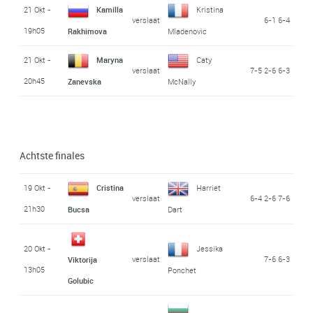
21 Okt -
Kamilla
Kristina
verslaat
6-1 6-4
19h05
Rakhimova
Mladenovic
21 Okt -
Maryna
Caty
verslaat
7-5 2-6 6-3
20h45
Zanevska
McNally
Achtste finales
19 Okt -
Cristina
Harriet
verslaat
6-4 2-6 7-6
21h30
Bucsa
Dart
20 Okt -
Jessika
verslaat
7-6 6-3
Viktorija
13h05
Ponchet
Golubic