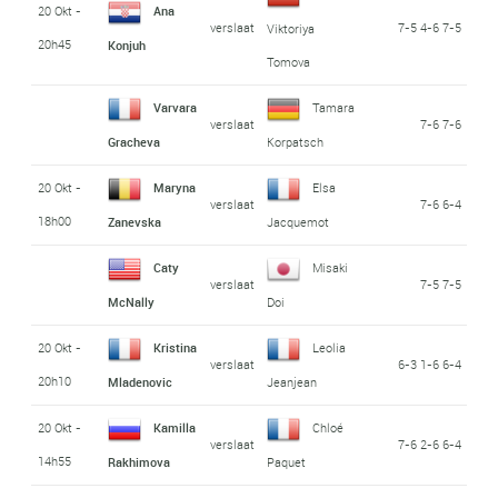
20 Okt -
Ana
verslaat
7-5 4-6 7-5
Viktoriya
20h45
Konjuh
Tomova
Varvara
Tamara
verslaat
7-6 7-6
Gracheva
Korpatsch
20 Okt -
Maryna
Elsa
verslaat
7-6 6-4
18h00
Zanevska
Jacquemot
Caty
Misaki
verslaat
7-5 7-5
McNally
Doi
20 Okt -
Kristina
Leolia
verslaat
6-3 1-6 6-4
20h10
Mladenovic
Jeanjean
20 Okt -
Kamilla
Chloé
verslaat
7-6 2-6 6-4
14h55
Rakhimova
Paquet