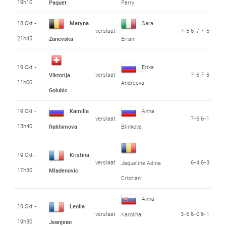
19h10
Paquet
Parry
18 Okt -
Maryna
Sara
verslaat
7-5 6-7 7-5
21h45
Zanevska
Errani
19 Okt -
Erika
verslaat
7-6 7-5
Viktorija
11h00
Andreeva
Golubic
19 Okt -
Kamilla
Anna
verslaat
7-6 6-1
13h40
Rakhimova
Blinkova
19 Okt -
Kristina
verslaat
6-4 6-3
Jaqueline Adina
17h50
Mladenovic
Cristian
Anna
19 Okt -
Leolia
verslaat
3-6 6-0 6-1
Karolína
19h30
Jeanjean