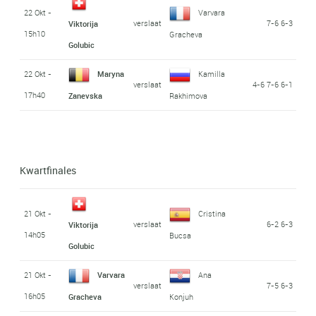
22 Okt -
Varvara
verslaat
7-6 6-3
Viktorija
15h10
Gracheva
Golubic
22 Okt -
Maryna
Kamilla
verslaat
4-6 7-6 6-1
17h40
Zanevska
Rakhimova
Kwartfinales
21 Okt -
Cristina
verslaat
6-2 6-3
Viktorija
14h05
Bucsa
Golubic
21 Okt -
Varvara
Ana
verslaat
7-5 6-3
16h05
Gracheva
Konjuh