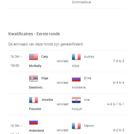
Schmiedlová
Kwalificaties - Eerste ronde
De winnaars van deze ronde zijn gekwalificeerd
16 Okt -
Caty
Audrey
verslaat
7-6 6-3
16h30
McNally
Albie
Olga
Erika
verslaat
6-4 6-4
Danilovic
Andreeva
Jessika
Ana
verslaat
4-6 6-1 6-1
Ponchet
Konjuh
16 Okt -
Manon
verslaat
6-0 6-3
Anastasia