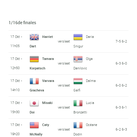
1/16de finales
17 Okt -
Harriet
Daria
verslaat
7-5 6-2
11h05
Dart
Snigur
17 Okt -
Tamara
Olga
verslaat
6-3 6-0
12h50
Korpatsch
Danilovic
17 Okt -
Varvara
Dalma
verslaat
6-0 6-2
14h10
Gracheva
Galfi
17 Okt -
Misaki
Lucia
verslaat
6-3 6-1
15h30
Doi
Bronzetti
17 Okt -
Caty
Océane
verslaat
6-2 6-3
19h20
McNally
Dodin