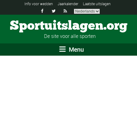
Info voor wedden
Jaarkalender
Laatste uitslagen



Sportuitslagen.org
De site voor alle sporten
Menu