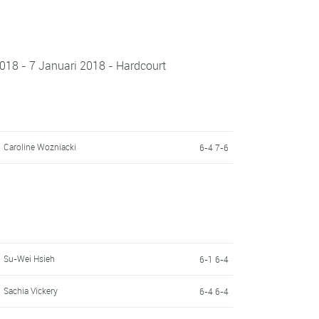
018 - 7 Januari 2018 - Hardcourt
Caroline Wozniacki
6-4 7-6
Su-Wei Hsieh
6-1 6-4
Sachia Vickery
6-4 6-4