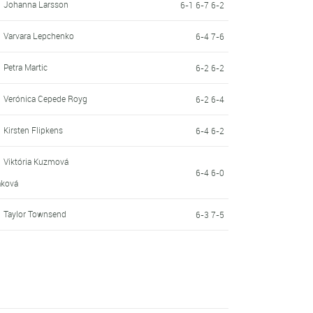
Johanna Larsson
6-1 6-7 6-2
Varvara Lepchenko
6-4 7-6
Petra Martic
6-2 6-2
Verónica Cepede Royg
6-2 6-4
Kirsten Flipkens
6-4 6-2
Viktória Kuzmová
6-4 6-0
áková
Taylor Townsend
6-3 7-5