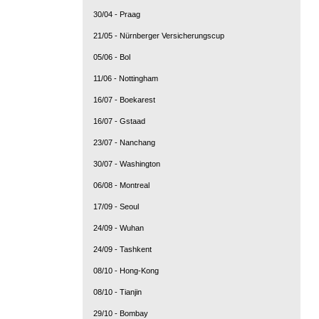
30/04 - Praag
21/05 - Nürnberger Versicherungscup
05/06 - Bol
11/06 - Nottingham
16/07 - Boekarest
16/07 - Gstaad
23/07 - Nanchang
30/07 - Washington
06/08 - Montreal
17/09 - Seoul
24/09 - Wuhan
24/09 - Tashkent
08/10 - Hong-Kong
08/10 - Tianjin
29/10 - Bombay