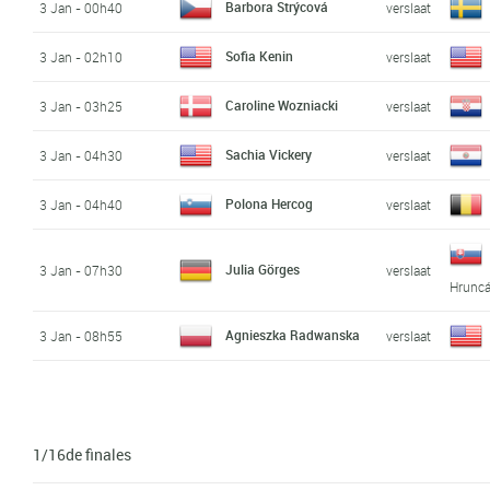
Barbora Strýcová
3 Jan - 00h40
verslaat
Sofia Kenin
3 Jan - 02h10
verslaat
Caroline Wozniacki
3 Jan - 03h25
verslaat
Sachia Vickery
3 Jan - 04h30
verslaat
Polona Hercog
3 Jan - 04h40
verslaat
Julia Görges
3 Jan - 07h30
verslaat
Hrunc
Agnieszka Radwanska
3 Jan - 08h55
verslaat
1/16de finales