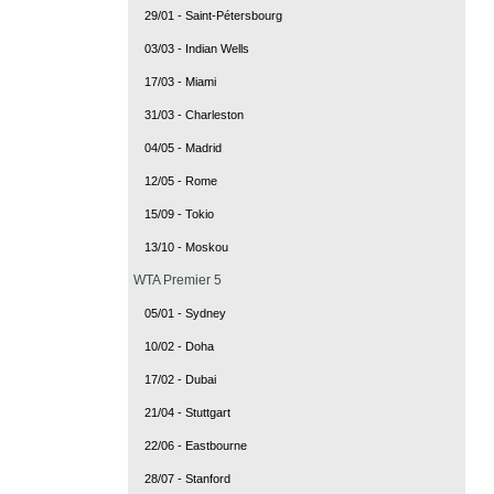
29/01 - Saint-Pétersbourg
03/03 - Indian Wells
17/03 - Miami
31/03 - Charleston
04/05 - Madrid
12/05 - Rome
15/09 - Tokio
13/10 - Moskou
WTA Premier 5
05/01 - Sydney
10/02 - Doha
17/02 - Dubai
21/04 - Stuttgart
22/06 - Eastbourne
28/07 - Stanford