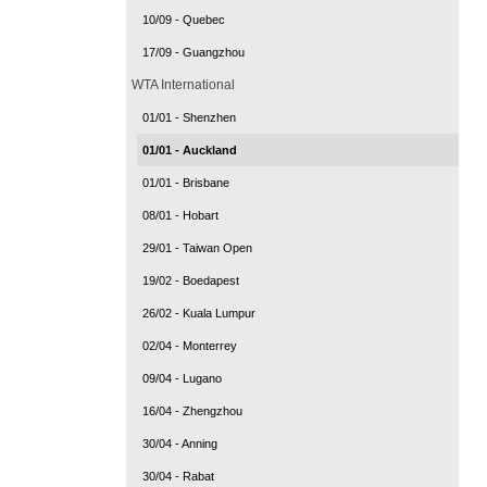
10/09 - Quebec
17/09 - Guangzhou
WTA International
01/01 - Shenzhen
01/01 - Auckland
01/01 - Brisbane
08/01 - Hobart
29/01 - Taiwan Open
19/02 - Boedapest
26/02 - Kuala Lumpur
02/04 - Monterrey
09/04 - Lugano
16/04 - Zhengzhou
30/04 - Anning
30/04 - Rabat