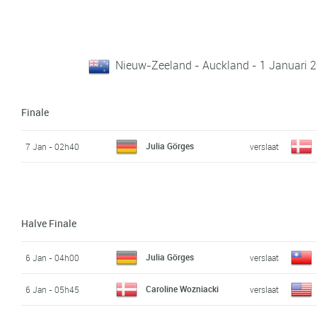
Nieuw-Zeeland - Auckland - 1 Januari 2
Finale
Julia Görges
7 Jan - 02h40
verslaat
Halve Finale
Julia Görges
6 Jan - 04h00
verslaat
Caroline Wozniacki
6 Jan - 05h45
verslaat