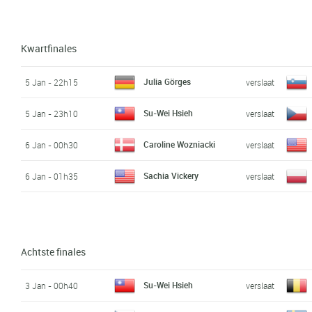
Kwartfinales
Julia Görges
5 Jan - 22h15
verslaat
Su-Wei Hsieh
5 Jan - 23h10
verslaat
Caroline Wozniacki
6 Jan - 00h30
verslaat
Sachia Vickery
6 Jan - 01h35
verslaat
Achtste finales
Su-Wei Hsieh
3 Jan - 00h40
verslaat