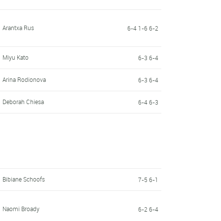
Arantxa Rus
6-4 1-6 6-2
Miyu Kato
6-3 6-4
Arina Rodionova
6-3 6-4
Deborah Chiesa
6-4 6-3
Bibiane Schoofs
7-5 6-1
Naomi Broady
6-2 6-4