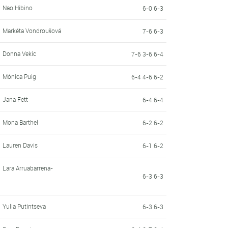
Nao Hibino
6-0 6-3
Markéta Vondroušová
7-6 6-3
Donna Vekic
7-6 3-6 6-4
Mónica Puig
6-4 4-6 6-2
Jana Fett
6-4 6-4
Mona Barthel
6-2 6-2
Lauren Davis
6-1 6-2
Lara Arruabarrena-
6-3 6-3
Yulia Putintseva
6-3 6-3