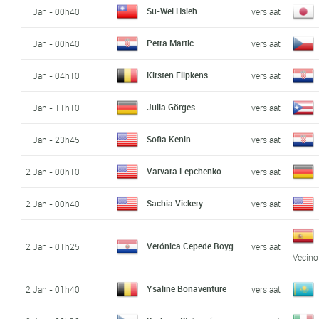
Su-Wei Hsieh
1 Jan - 00h40
verslaat
Petra Martic
1 Jan - 00h40
verslaat
Kirsten Flipkens
1 Jan - 04h10
verslaat
Julia Görges
1 Jan - 11h10
verslaat
Sofia Kenin
1 Jan - 23h45
verslaat
Varvara Lepchenko
2 Jan - 00h10
verslaat
Sachia Vickery
2 Jan - 00h40
verslaat
Verónica Cepede Royg
2 Jan - 01h25
verslaat
Vecino
Ysaline Bonaventure
2 Jan - 01h40
verslaat