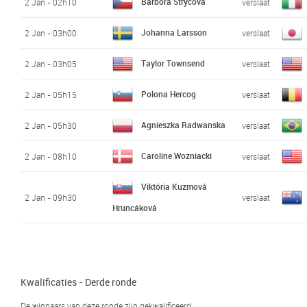
Barbora Strýcová
2 Jan - 02h10
verslaat
Johanna Larsson
2 Jan - 03h00
verslaat
Taylor Townsend
2 Jan - 03h05
verslaat
Polona Hercog
2 Jan - 05h15
verslaat
Agnieszka Radwanska
2 Jan - 05h30
verslaat
Caroline Wozniacki
2 Jan - 08h10
verslaat
Viktória Kuzmová
2 Jan - 09h30
verslaat
Hruncáková
Kwalificaties - Derde ronde
De winnaars van deze ronde zijn gekwalificeerd