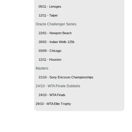
05/11 - Limoges
12/11 - Taipei
Oracle Challenger Series
22/01 - Newport Beach
26/02 - Indian Wells 125k
03/09 - Chicago
12/11 - Houston
Masters
21/10 - Sony Ericsson Championships
24/10 - WTA Finale Dubbels
24/10 - WTA Finals
29/10 - WTA Elite Trophy