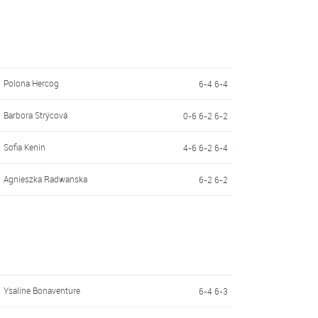
Polona Hercog
6-4 6-4
Barbora Strýcová
0-6 6-2 6-2
Sofia Kenin
4-6 6-2 6-4
Agnieszka Radwanska
6-2 6-2
Ysaline Bonaventure
6-4 6-3