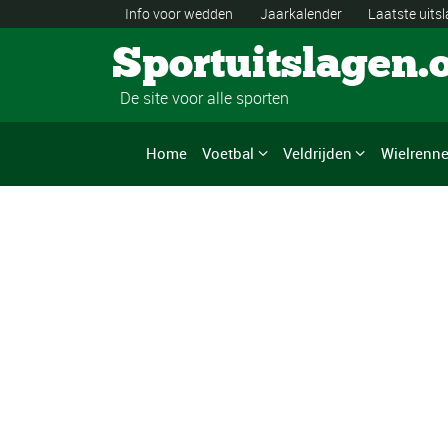
Info voor wedden
Jaarkalender
Laatste uits
Sportuitslagen.
De site voor alle sporten
Home
Voetbal
Veldrijden
Wielrenn