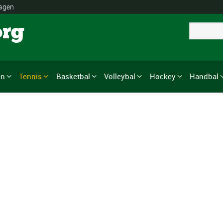
lagen
org
en
Tennis
Basketbal
Volleybal
Hockey
Handbal