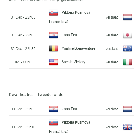
Viktória Kuzmová
31 Dec - 22h05
verslaat
Hruncáková
Jana Fett
31 Dec - 22h05
verslaat
Ysaline Bonaventure
31 Dec - 22h35
verslaat
Sachia Vickery
1 Jan - 00h05
verslaat
Kwalificaties - Tweede ronde
Jana Fett
30 Dec - 22h05
verslaat
Viktória Kuzmová
30 Dec - 22h10
verslaat
Hruncáková