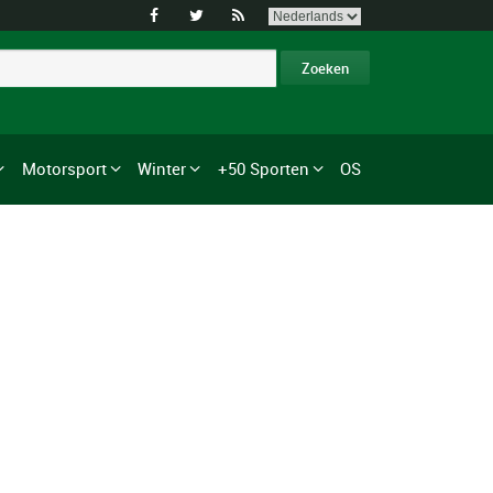



Motorsport
Winter
+50 Sporten
OS