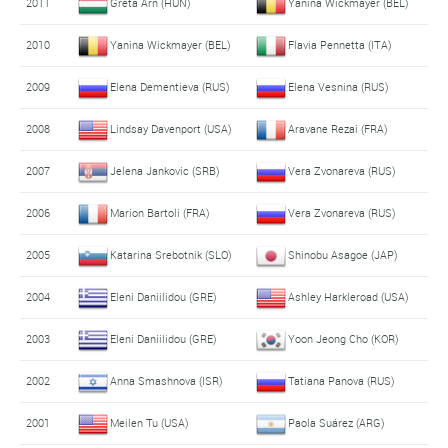
2011
Greta Arn (HUN)
Yanina Wickmayer (BEL)
2010
Yanina Wickmayer (BEL)
Flavia Pennetta (ITA)
2009
Elena Dementieva (RUS)
Elena Vesnina (RUS)
2008
Lindsay Davenport (USA)
Aravane Rezai (FRA)
2007
Jelena Jankovic (SRB)
Vera Zvonareva (RUS)
2006
Marion Bartoli (FRA)
Vera Zvonareva (RUS)
2005
Katarina Srebotnik (SLO)
Shinobu Asagoe (JAP)
2004
Eleni Daniilidou (GRE)
Ashley Harkleroad (USA)
2003
Eleni Daniilidou (GRE)
Yoon Jeong Cho (KOR)
2002
Anna Smashnova (ISR)
Tatiana Panova (RUS)
2001
Meilen Tu (USA)
Paola Suárez (ARG)