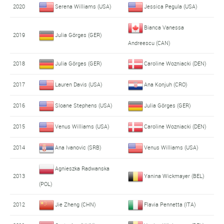
2020
Serena Williams (USA)
Jessica Pegula (USA)
Bianca Vanessa
2019
Julia Görges (GER)
Andreescu (CAN)
2018
Julia Görges (GER)
Caroline Wozniacki (DEN)
2017
Lauren Davis (USA)
Ana Konjuh (CRO)
2016
Sloane Stephens (USA)
Julia Görges (GER)
2015
Venus Williams (USA)
Caroline Wozniacki (DEN)
2014
Ana Ivanovic (SRB)
Venus Williams (USA)
Agnieszka Radwanska
2013
Yanina Wickmayer (BEL)
(POL)
2012
Jie Zheng (CHN)
Flavia Pennetta (ITA)