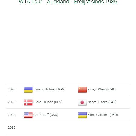
WTA Tour - Auckland - Erelijst sinds 1986
2026
Elina Svitolina (UKR)
Xin-yu Wang (CHN)
2025
Clara Tauson (DEN)
Naomi Osaka (JAP)
2024
Cori Gauff (USA)
Elina Svitolina (UKR)
2023