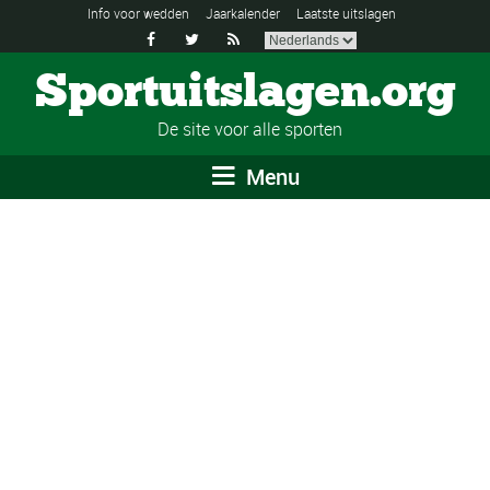
Info voor wedden
Jaarkalender
Laatste uitslagen



Sportuitslagen.org
De site voor alle sporten
Menu