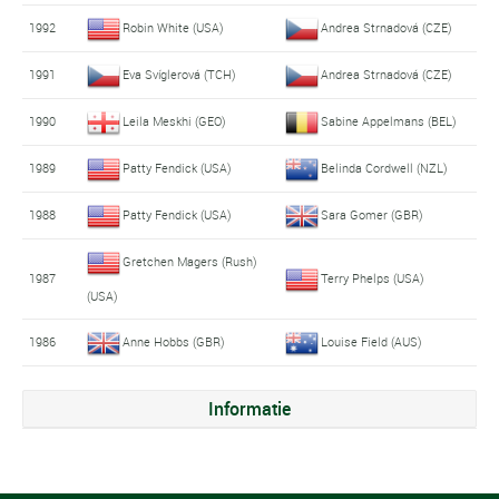
1992
Robin White (USA)
Andrea Strnadová (CZE)
1991
Eva Svíglerová (TCH)
Andrea Strnadová (CZE)
1990
Leila Meskhi (GEO)
Sabine Appelmans (BEL)
1989
Patty Fendick (USA)
Belinda Cordwell (NZL)
1988
Patty Fendick (USA)
Sara Gomer (GBR)
Gretchen Magers (Rush)
1987
Terry Phelps (USA)
(USA)
1986
Anne Hobbs (GBR)
Louise Field (AUS)
Informatie