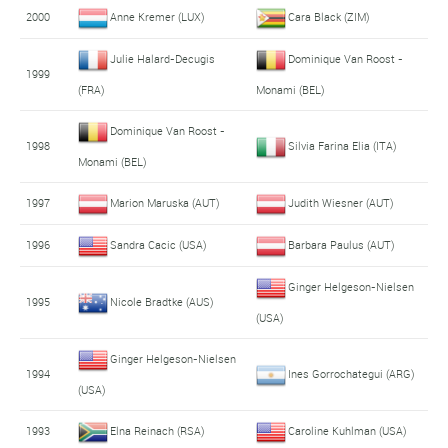
2000
Anne Kremer (LUX)
Cara Black (ZIM)
Julie Halard-Decugis
Dominique Van Roost -
1999
(FRA)
Monami (BEL)
Dominique Van Roost -
1998
Silvia Farina Elia (ITA)
Monami (BEL)
1997
Marion Maruska (AUT)
Judith Wiesner (AUT)
1996
Sandra Cacic (USA)
Barbara Paulus (AUT)
Ginger Helgeson-Nielsen
1995
Nicole Bradtke (AUS)
(USA)
Ginger Helgeson-Nielsen
1994
Ines Gorrochategui (ARG)
(USA)
1993
Elna Reinach (RSA)
Caroline Kuhlman (USA)