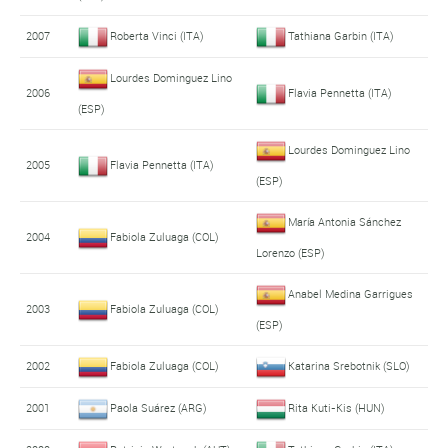
2007
Roberta Vinci (ITA)
Tathiana Garbin (ITA)
Lourdes Dominguez Lino
2006
Flavia Pennetta (ITA)
(ESP)
Lourdes Dominguez Lino
2005
Flavia Pennetta (ITA)
(ESP)
María Antonia Sánchez
2004
Fabiola Zuluaga (COL)
Lorenzo (ESP)
Anabel Medina Garrigues
2003
Fabiola Zuluaga (COL)
(ESP)
2002
Fabiola Zuluaga (COL)
Katarina Srebotnik (SLO)
2001
Paola Suárez (ARG)
Rita Kuti-Kis (HUN)