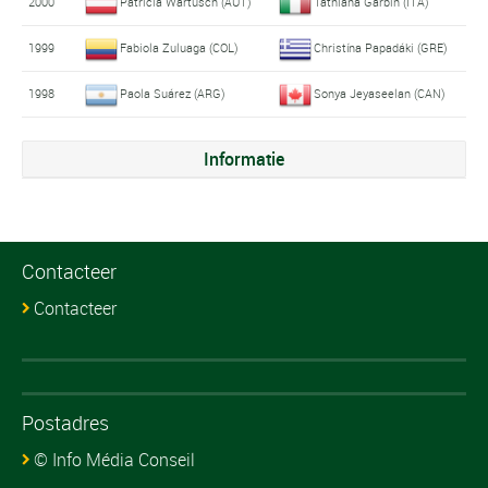
2000
Patricia Wartusch (AUT)
Tathiana Garbin (ITA)
1999
Fabiola Zuluaga (COL)
Christína Papadáki (GRE)
1998
Paola Suárez (ARG)
Sonya Jeyaseelan (CAN)
Informatie
Contacteer
Contacteer
Postadres
© Info Média Conseil