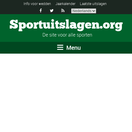
Info voor wedden
Jaarkalender
Laatste uitslagen



Sportuitslagen.org
De site voor alle sporten
Menu