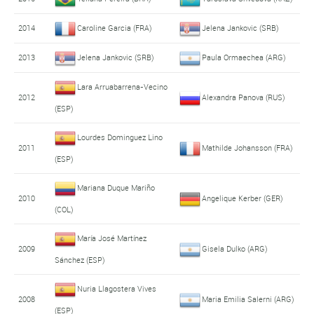
2014
Caroline Garcia (FRA)
Jelena Jankovic (SRB)
2013
Jelena Jankovic (SRB)
Paula Ormaechea (ARG)
Lara Arruabarrena-Vecino
2012
Alexandra Panova (RUS)
(ESP)
Lourdes Dominguez Lino
2011
Mathilde Johansson (FRA)
(ESP)
Mariana Duque Mariño
2010
Angelique Kerber (GER)
(COL)
María José Martínez
2009
Gisela Dulko (ARG)
Sánchez (ESP)
Nuria Llagostera Vives
2008
Maria Emilia Salerni (ARG)
(ESP)