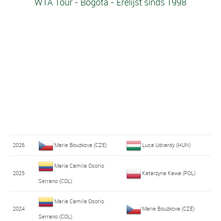
WTA Tour - Bogotá - Erelijst sinds 1998
2026
Marie Bouzkova (CZE)
Luca Udvardy (HUN)
Maria Camila Osorio
2025
Katarzyna Kawa (POL)
Serrano (COL)
Maria Camila Osorio
2024
Marie Bouzkova (CZE)
Serrano (COL)