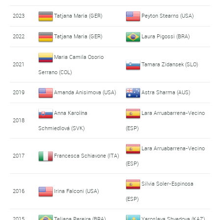
2023
Tatjana Maria (GER)
Peyton Stearns (USA)
2022
Tatjana Maria (GER)
Laura Pigossi (BRA)
Maria Camila Osorio
2021
Tamara Zidansek (SLO)
Serrano (COL)
2019
Amanda Anisimova (USA)
Astra Sharma (AUS)
Anna Karolína
Lara Arruabarrena-Vecino
2018
Schmiedlová (SVK)
(ESP)
Lara Arruabarrena-Vecino
2017
Francesca Schiavone (ITA)
(ESP)
Silvia Soler-Espinosa
2016
Irina Falconi (USA)
(ESP)
2015
Teliana Pereira (BRA)
Yaroslava Shvedova (KAZ)