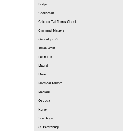
Berlijn
Charleston
Chicago Fall Tennis Classic
Cincinnati Masters
Guadalajara 2
Indian Wells
Lexington
Madrid
Miami
Montreal/Toronto
Moskou
Ostrava
Rome
San Diego
St. Petersburg