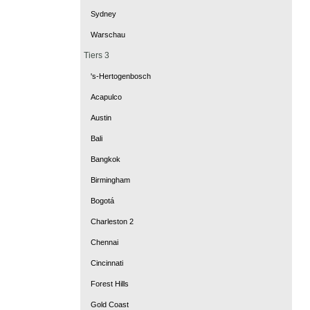
Sydney
Warschau
Tiers 3
's-Hertogenbosch
Acapulco
Austin
Bali
Bangkok
Birmingham
Bogotá
Charleston 2
Chennai
Cincinnati
Forest Hills
Gold Coast