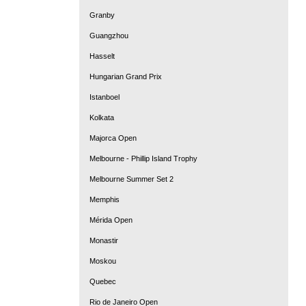
Granby
Guangzhou
Hasselt
Hungarian Grand Prix
Istanboel
Kolkata
Majorca Open
Melbourne - Phillip Island Trophy
Melbourne Summer Set 2
Memphis
Mérida Open
Monastir
Moskou
Quebec
Rio de Janeiro Open