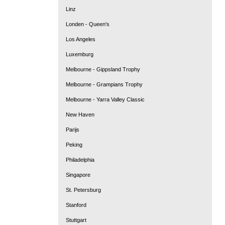
Linz
Londen - Queen's
Los Angeles
Luxemburg
Melbourne - Gippsland Trophy
Melbourne - Grampians Trophy
Melbourne - Yarra Valley Classic
New Haven
Parijs
Peking
Philadelphia
Singapore
St. Petersburg
Stanford
Stuttgart