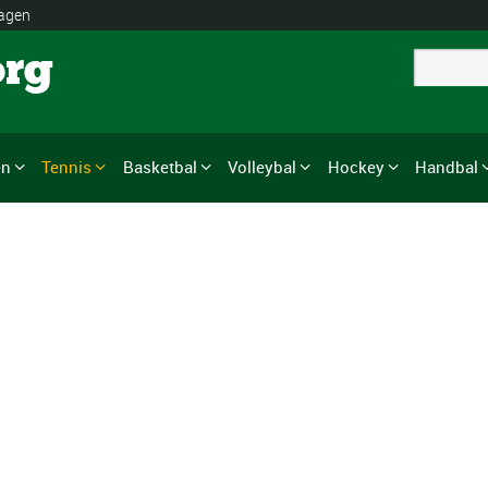
lagen
org
en
Tennis
Basketbal
Volleybal
Hockey
Handbal