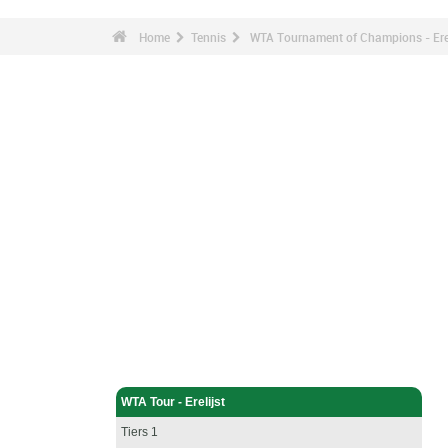
Home
Tennis
WTA Tournament of Champions - Erel
Tennis - Home
WTA Tour - Erelijst
Tiers 1