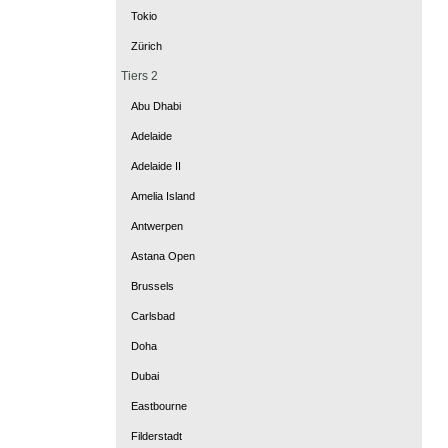
Tokio
Zürich
Tiers 2
Abu Dhabi
Adelaide
Adelaide II
Amelia Island
Antwerpen
Astana Open
Brussels
Carlsbad
Doha
Dubai
Eastbourne
Filderstadt