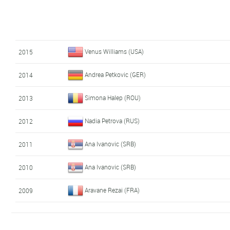
Venus Williams (USA)
2015
Andrea Petkovic (GER)
2014
Simona Halep (ROU)
2013
Nadia Petrova (RUS)
2012
Ana Ivanovic (SRB)
2011
Ana Ivanovic (SRB)
2010
Aravane Rezai (FRA)
2009