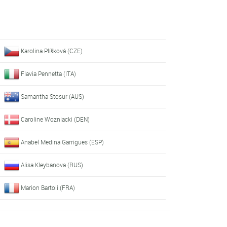
Karolina Plíšková (CZE)
Flavia Pennetta (ITA)
Samantha Stosur (AUS)
Caroline Wozniacki (DEN)
Anabel Medina Garrigues (ESP)
Alisa Kleybanova (RUS)
Marion Bartoli (FRA)