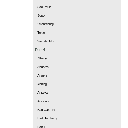
Sao Paulo
Sopot
Straatsburg
Tokio
Vina del Mar
Tiers 4
Albany
Andorre
Angers
Anning
Antalya
Auckland
Bad Gastein
Bad Homburg
Baku