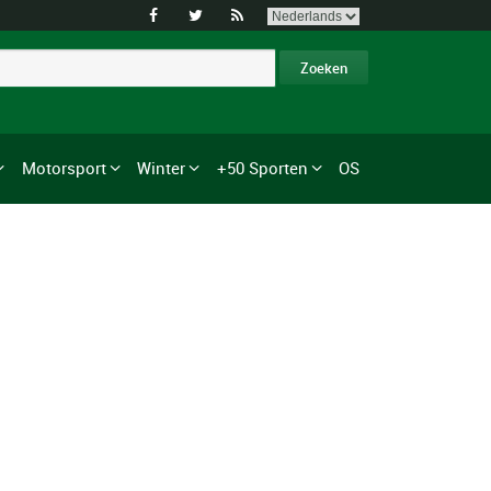



Motorsport
Winter
+50 Sporten
OS