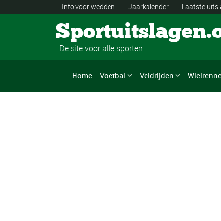
Info voor wedden
Jaarkalender
Laatste uits
Sportuitslagen.
De site voor alle sporten
Home
Voetbal
Veldrijden
Wielrenn