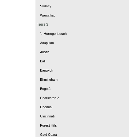
Sydney
Warschau
Tiers 3
's-Hertogenbosch
Acapulco
Austin
Bali
Bangkok
Birmingham
Bogotá
Charleston 2
Chennai
Cincinnati
Forest Hills
Gold Coast