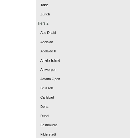
Tokio
Zürich
Tiers 2
Abu Dhabi
Adelaide
Adelaide II
Amelia Island
Antwerpen
Astana Open
Brussels
Carlsbad
Doha
Dubai
Eastbourne
Filderstadt