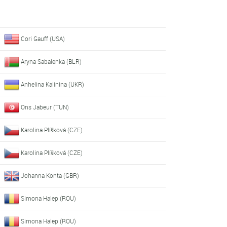
Cori Gauff (USA)
Aryna Sabalenka (BLR)
Anhelina Kalinina (UKR)
Ons Jabeur (TUN)
Karolina Plíšková (CZE)
Karolina Plíšková (CZE)
Johanna Konta (GBR)
Simona Halep (ROU)
Simona Halep (ROU)