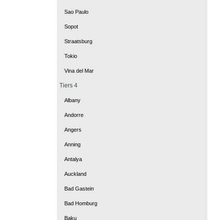
Sao Paulo
Sopot
Straatsburg
Tokio
Vina del Mar
Tiers 4
Albany
Andorre
Angers
Anning
Antalya
Auckland
Bad Gastein
Bad Homburg
Baku