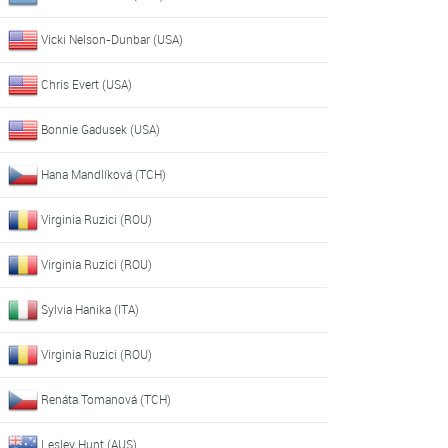
Vicki Nelson-Dunbar (USA)
Chris Evert (USA)
Bonnie Gadusek (USA)
Hana Mandlíková (TCH)
Virginia Ruzici (ROU)
Virginia Ruzici (ROU)
Sylvia Hanika (ITA)
Virginia Ruzici (ROU)
Renáta Tomanová (TCH)
Lesley Hunt (AUS)