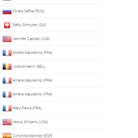
Dinara Safina (RUS)
Patty Schnyder (SUI)
Jennifer Capriati (USA)
Amélie Mauresmo (FRA)
Justine Henin (BEL)
Amélie Mauresmo (FRA)
Amélie Mauresmo (FRA)
Mary Pierce (FRA)
Venus Williams (USA)
Conchita Martinez (ESP)