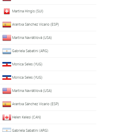
Martina Hingis (SUI)
Arantxa Sánchez Vicario (ESP)
Martina Navrátilová (USA)
Gabriela Sabatini (ARG)
Monica Seles (YUG)
Monica Seles (YUG)
Martina Navrátilová (USA)
Arantxa Sánchez Vicario (ESP)
Helen Kelesi (CAN)
Gabriela Sabatini (ARG)