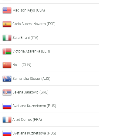
Madison Keys (USA)
Carla Suárez Navarro (ESP)
Sara Errani (ITA)
Victoria Azarenka (BLR)
Na Li (CHN)
Samantha Stosur (AUS)
Jelena Jankovic (SRB)
Svetlana Kuznetsova (RUS)
Alizé Cornet (FRA)
Svetlana Kuznetsova (RUS)