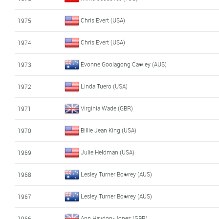
Chris Evert (USA)
1975
Chris Evert (USA)
1974
Evonne Goolagong Cawley (AUS)
1973
Linda Tuero (USA)
1972
Virginia Wade (GBR)
1971
Billie Jean King (USA)
1970
Julie Heldman (USA)
1969
Lesley Turner Bowrey (AUS)
1968
Lesley Turner Bowrey (AUS)
1967
Ann Haydon-Jones (GBR)
1966