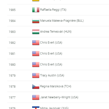
Raffaella Reggi (ITA)
1985
Manuela Maleeva-Fragnière (BUL)
1984
Andrea Temesvári (HUN)
1983
Chris Evert (USA)
1982
Chris Evert (USA)
1981
Chris Evert (USA)
1980
Tracy Austin (USA)
1979
Regina Marsíková (TCH)
1978
Janet Newberry-Wright (USA)
1977
Mima Jausovec (YUG)
1976