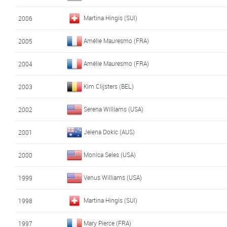
Martina Hingis (SUI)
2006
Amélie Mauresmo (FRA)
2005
Amélie Mauresmo (FRA)
2004
Kim Clijsters (BEL)
2003
Serena Williams (USA)
2002
Jelena Dokic (AUS)
2001
Monica Seles (USA)
2000
Venus Williams (USA)
1999
Martina Hingis (SUI)
1998
Mary Pierce (FRA)
1997