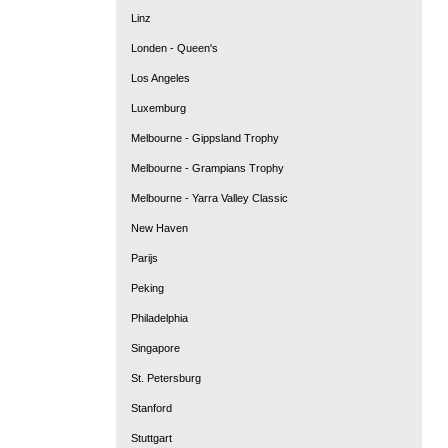
Linz
Londen - Queen's
Los Angeles
Luxemburg
Melbourne - Gippsland Trophy
Melbourne - Grampians Trophy
Melbourne - Yarra Valley Classic
New Haven
Parijs
Peking
Philadelphia
Singapore
St. Petersburg
Stanford
Stuttgart