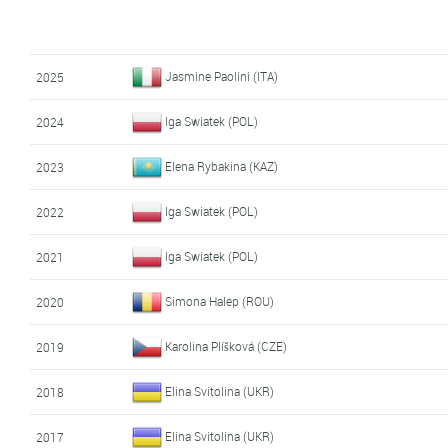
Jasmine Paolini (ITA)
2025
Iga Swiatek (POL)
2024
Elena Rybakina (KAZ)
2023
Iga Swiatek (POL)
2022
Iga Swiatek (POL)
2021
Simona Halep (ROU)
2020
Karolina Plíšková (CZE)
2019
Elina Svitolina (UKR)
2018
Elina Svitolina (UKR)
2017