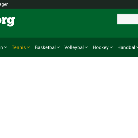
lagen
org
en
Tennis
Basketbal
Volleybal
Hockey
Handbal