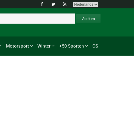



Motorsport
Winter
+50 Sporten
OS