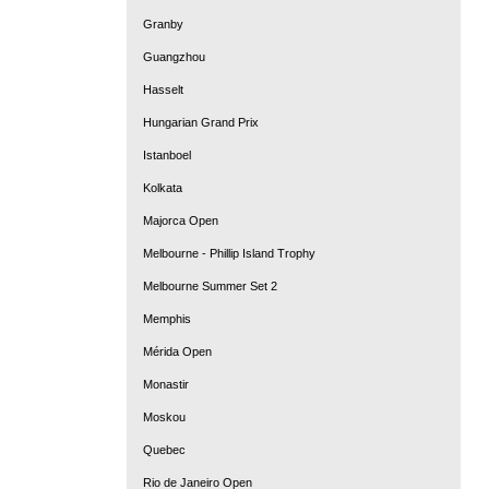
Granby
Guangzhou
Hasselt
Hungarian Grand Prix
Istanboel
Kolkata
Majorca Open
Melbourne - Phillip Island Trophy
Melbourne Summer Set 2
Memphis
Mérida Open
Monastir
Moskou
Quebec
Rio de Janeiro Open