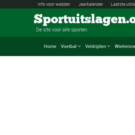
Info voor wedden
Jaarkalender
Laatste uits
Sportuitslagen.
De site voor alle sporten
Home
Voetbal
Veldrijden
Wielrenn