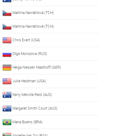
Martina Navrátilová (TCH)
Martina Navrátilová (TCH)
Chris Evert (USA)
Olga Morozova (RUS)
Helga Niessen Masthoff (GER)
Julie Heldman (USA)
Kerry Melville Reid (AUS)
Margaret Smith Court (AUS)
Maria Bueno (BRA)
Annette Van Zyl (RSA)