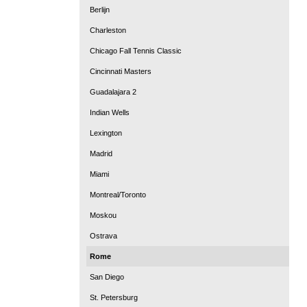
Berlijn
Charleston
Chicago Fall Tennis Classic
Cincinnati Masters
Guadalajara 2
Indian Wells
Lexington
Madrid
Miami
Montreal/Toronto
Moskou
Ostrava
Rome
San Diego
St. Petersburg