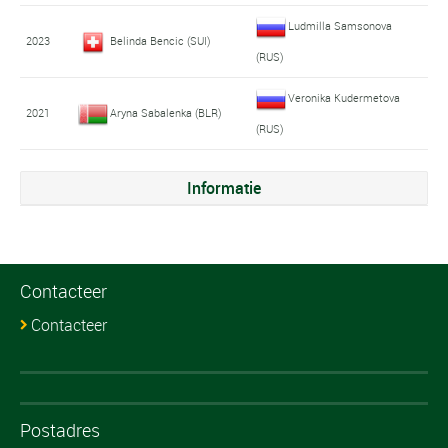
Ludmilla Samsonova
2023
Belinda Bencic (SUI)
(RUS)
Veronika Kudermetova
2021
Aryna Sabalenka (BLR)
(RUS)
Informatie
Contacteer
Contacteer
Postadres