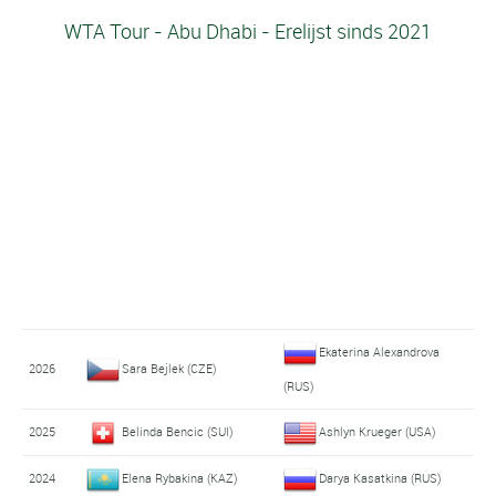
WTA Tour - Abu Dhabi - Erelijst sinds 2021
Ekaterina Alexandrova
2026
Sara Bejlek (CZE)
(RUS)
2025
Belinda Bencic (SUI)
Ashlyn Krueger (USA)
2024
Elena Rybakina (KAZ)
Darya Kasatkina (RUS)