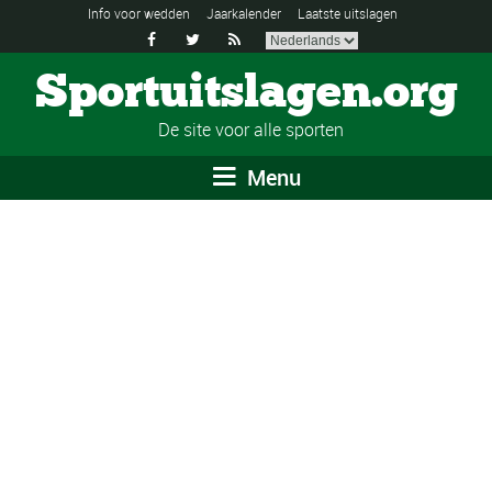
Info voor wedden
Jaarkalender
Laatste uitslagen



Sportuitslagen.org
De site voor alle sporten
Menu