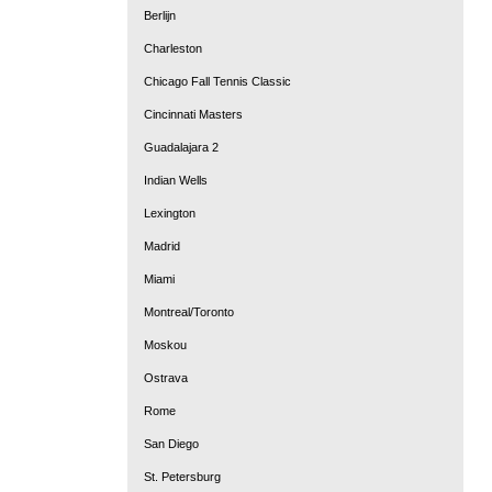
Berlijn
Charleston
Chicago Fall Tennis Classic
Cincinnati Masters
Guadalajara 2
Indian Wells
Lexington
Madrid
Miami
Montreal/Toronto
Moskou
Ostrava
Rome
San Diego
St. Petersburg