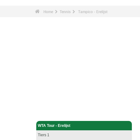
Home
Tennis
Tampico - Erelijst
Tennis - Home
WTA Tour - Erelijst
Tiers 1