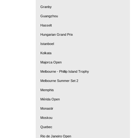
Granby
Guangzhou
Hasselt
Hungarian Grand Prix
Istanboel
Kolkata
Majorca Open
Melbourne - Phillip Island Trophy
Melbourne Summer Set 2
Memphis
Mérida Open
Monastir
Moskou
Quebec
Rio de Janeiro Open