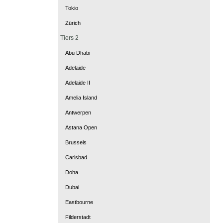
Tokio
Zürich
Tiers 2
Abu Dhabi
Adelaide
Adelaide II
Amelia Island
Antwerpen
Astana Open
Brussels
Carlsbad
Doha
Dubai
Eastbourne
Filderstadt