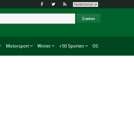



Motorsport
Winter
+50 Sporten
OS