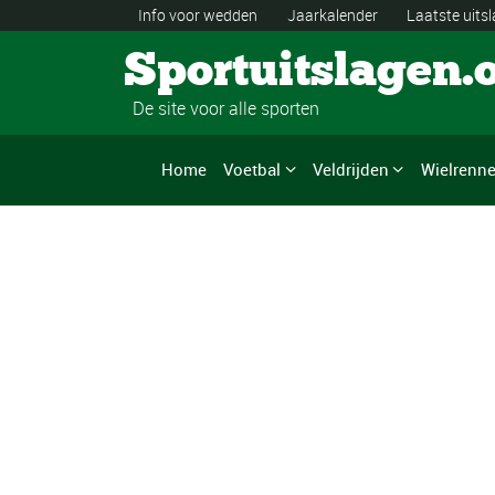
Info voor wedden
Jaarkalender
Laatste uits
Sportuitslagen.
De site voor alle sporten
Home
Voetbal
Veldrijden
Wielrenn