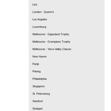
Linz
Londen - Queen's
Los Angeles
Luxemburg
Melbourne - Gippsland Trophy
Melbourne - Grampians Trophy
Melbourne - Yarra Valley Classic
New Haven
Parijs
Peking
Philadelphia
Singapore
St. Petersburg
Stanford
Stuttgart