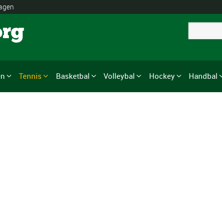
lagen
org
en
Tennis
Basketbal
Volleybal
Hockey
Handbal