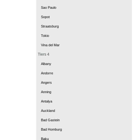
Sao Paulo
Sopot
Straatsburg
Tokio
Vina del Mar
Tiers 4
Albany
Andorre
Angers
Anning
Antalya
Auckland
Bad Gastein
Bad Homburg
Baku