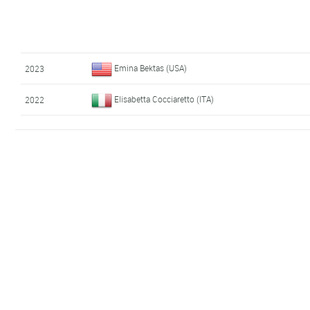
Emina Bektas (USA)
2023
Elisabetta Cocciaretto (ITA)
2022