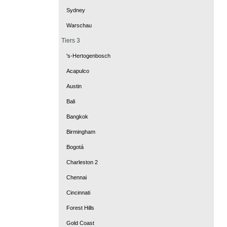
Sydney
Warschau
Tiers 3
's-Hertogenbosch
Acapulco
Austin
Bali
Bangkok
Birmingham
Bogotá
Charleston 2
Chennai
Cincinnati
Forest Hills
Gold Coast