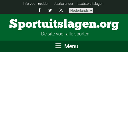
Info voor wedden
Jaarkalender
Laatste uitslagen



Sportuitslagen.org
De site voor alle sporten
Menu