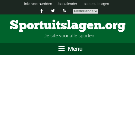
Info voor wedden
Jaarkalender
Laatste uitslagen



Sportuitslagen.org
De site voor alle sporten
Menu