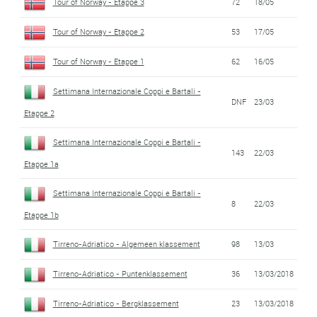
Tour of Norway - Etappe 3
72
18/05
Tour of Norway - Etappe 2
53
17/05
Tour of Norway - Etappe 1
62
16/05
Settimana Internazionale Coppi e Bartali -
DNF
23/03
Etappe 2
Settimana Internazionale Coppi e Bartali -
143
22/03
Etappe 1a
Settimana Internazionale Coppi e Bartali -
8
22/03
Etappe 1b
Tirreno-Adriatico - Algemeen klassement
98
13/03
Tirreno-Adriatico - Puntenklassement
36
13/03/2018
Tirreno-Adriatico - Bergklassement
23
13/03/2018