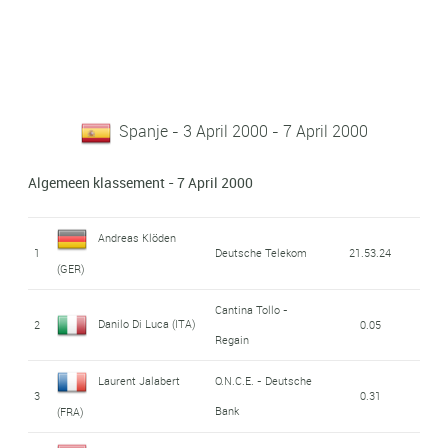
Spanje - 3 April 2000 - 7 April 2000
Algemeen klassement - 7 April 2000
Andreas Klöden
1
Deutsche Telekom
21.53.24
(GER)
Cantina Tollo -
Danilo Di Luca (ITA)
2
0.05
Regain
Laurent Jalabert
O.N.C.E. - Deutsche
3
0.31
Bank
(FRA)