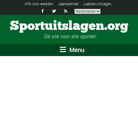
Info voor wedden
Jaarkalender
Laatste uitslagen



Sportuitslagen.org
De site voor alle sporten
Menu