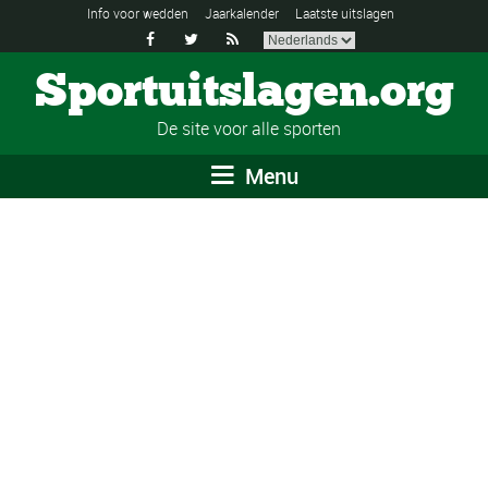
Info voor wedden
Jaarkalender
Laatste uitslagen



Sportuitslagen.org
De site voor alle sporten
Menu