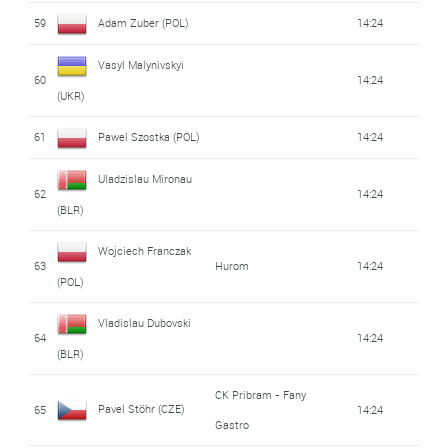
59
Adam Zuber (POL)
14:24
Vasyl Malynivskyi
60
14:24
(UKR)
61
Pawel Szostka (POL)
14:24
Uladzislau Mironau
62
14:24
(BLR)
Wojciech Franczak
63
Hurom
14:24
(POL)
Vladislau Dubovski
64
14:24
(BLR)
CK Pribram - Fany
Pavel Stöhr (CZE)
65
14:24
Gastro