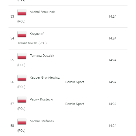
Michal Braulinski
53
14:24
(POL)
Krzysztof
54
14:24
Tomaszewski (POL)
Tomasz Dudziak
55
14:24
(POL)
Kacper Gronkiewicz
56
Domin Sport
14:24
(POL)
Patryk Kostecki
57
Domin Sport
14:24
(POL)
Michal Stefanek
58
14:24
(POL)