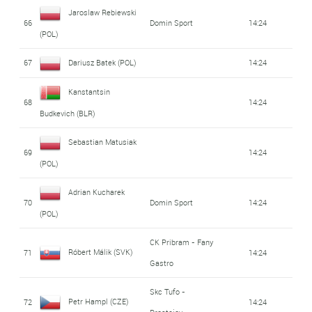
Jaroslaw Rebiewski
66
Domin Sport
14:24
(POL)
67
Dariusz Batek (POL)
14:24
Kanstantsin
68
14:24
Budkevich (BLR)
Sebastian Matusiak
69
14:24
(POL)
Adrian Kucharek
70
Domin Sport
14:24
(POL)
CK Pribram - Fany
Róbert Málik (SVK)
71
14:24
Gastro
Skc Tufo -
Petr Hampl (CZE)
72
14:24