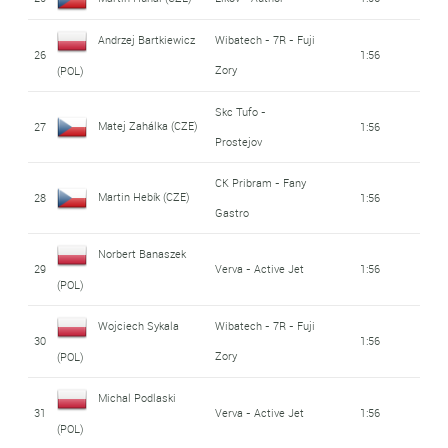
Andrzej Bartkiewicz
Wibatech - 7R - Fuji
26
1:56
Zory
(POL)
Skc Tufo -
Matej Zahálka (CZE)
27
1:56
Prostejov
CK Pribram - Fany
Martin Hebík (CZE)
28
1:56
Gastro
Norbert Banaszek
29
Verva - Active Jet
1:56
(POL)
Wojciech Sykala
Wibatech - 7R - Fuji
30
1:56
Zory
(POL)
Michal Podlaski
31
Verva - Active Jet
1:56
(POL)