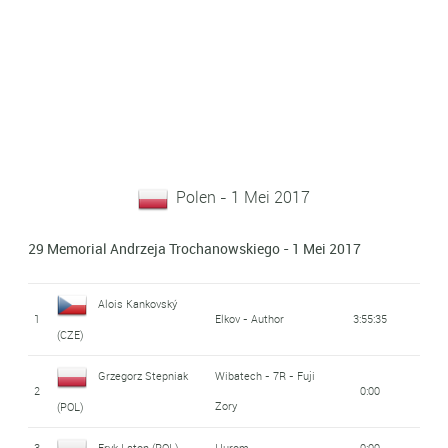
Polen - 1 Mei 2017
29 Memorial Andrzeja Trochanowskiego - 1 Mei 2017
Alois Kankovský
1
Elkov - Author
3:55:35
(CZE)
Grzegorz Stepniak
Wibatech - 7R - Fuji
2
0:00
Zory
(POL)
3
Eryk Laton (POL)
Hurom
0:00