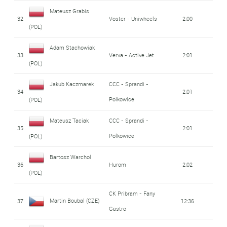
Mateusz Grabis
32
Voster - Uniwheels
2:00
(POL)
Adam Stachowiak
33
Verva - Active Jet
2:01
(POL)
Jakub Kaczmarek
CCC - Sprandi -
34
2:01
Polkowice
(POL)
Mateusz Taciak
CCC - Sprandi -
35
2:01
Polkowice
(POL)
Bartosz Warchol
36
Hurom
2:02
(POL)
CK Pribram - Fany
Martin Boubal (CZE)
37
12:36
Gastro