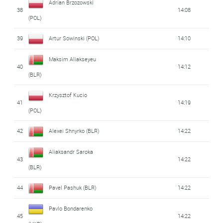
Adrian Brzozowski
38
14:08
(POL)
39
Artur Sowinski (POL)
14:10
Maksim Aliakseyeu
40
14:12
(BLR)
Krzysztof Kucio
41
14:19
(POL)
42
Alexei Shnyrko (BLR)
14:22
Aliaksandr Saroka
43
14:22
(BLR)
44
Pavel Pashuk (BLR)
14:22
Pavlo Bondarenko
45
14:22