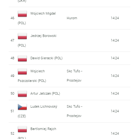
(UKR)
Wojciech Migdal
46
Hurom
14:24
(POL)
Jedrzej Borowski
47
14:24
(POL)
48
Dawid Gieracki (POL)
14:24
Wojciech
Skc Tufo -
49
14:24
Prostejov
Pszczolarski (POL)
50
Artur Jatczak (POL)
14:24
Ludek Lichnovský
Skc Tufo -
51
14:24
Prostejov
(CZE)
Bartlomiej Rajch
52
14:24
(POL)