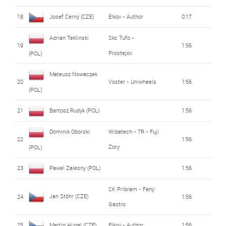
18
Josef Cerný (CZE)
Elkov - Author
0:17
Adrian Teklinski
Skc Tufo -
19
1:56
Prostejov
(POL)
Mateusz Nowaczek
20
Voster - Uniwheels
1:56
(POL)
21
Bartosz Rudyk (POL)
1:56
Dominik Oborski
Wibatech - 7R - Fuji
22
1:56
Zory
(POL)
23
Pawel Zalesny (POL)
1:56
CK Pribram - Fany
Jan Stöhr (CZE)
24
1:56
Gastro
25
Martin Hunal (CZE)
Elkov - Author
1:56