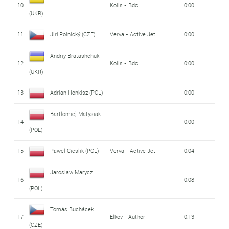
10
Kolls - Bdc
0:00
(UKR)
11
Jirí Polnický (CZE)
Verva - Active Jet
0:00
Andriy Bratashchuk
12
Kolls - Bdc
0:00
(UKR)
13
Adrian Honkisz (POL)
0:00
Bartlomiej Matysiak
14
0:00
(POL)
15
Pawel Cieslik (POL)
Verva - Active Jet
0:04
Jaroslaw Marycz
16
0:08
(POL)
Tomás Buchácek
17
Elkov - Author
0:13
(CZE)