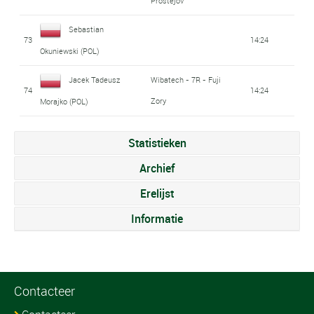
Prostejov
Sebastian
73
14:24
Okuniewski (POL)
Jacek Tadeusz
Wibatech - 7R - Fuji
74
14:24
Zory
Morajko (POL)
Statistieken
Archief
Erelijst
Informatie
Contacteer