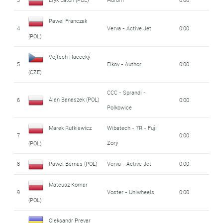
Pawel Franczak
4
Verva - Active Jet
0:00
(POL)
Vojtech Hacecký
5
Elkov - Author
0:00
(CZE)
CCC - Sprandi -
Alan Banaszek (POL)
6
0:00
Polkowice
Marek Rutkiewicz
Wibatech - 7R - Fuji
7
0:00
Zory
(POL)
8
Pawel Bernas (POL)
Verva - Active Jet
0:00
Mateusz Komar
9
Voster - Uniwheels
0:00
(POL)
Oleksandr Prevar