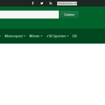



Motorsport
Winter
+50 Sporten
OS