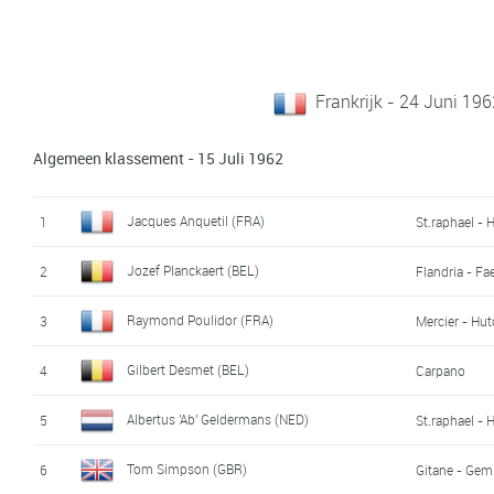
Frankrijk - 24 Juni 196
Algemeen klassement - 15 Juli 1962
Jacques Anquetil (FRA)
1
St.raphael - 
Jozef Planckaert (BEL)
2
Flandria - F
Raymond Poulidor (FRA)
3
Mercier - Hu
Gilbert Desmet (BEL)
4
Carpano
Albertus 'Ab' Geldermans (NED)
5
St.raphael - 
Tom Simpson (GBR)
6
Gitane - Gem