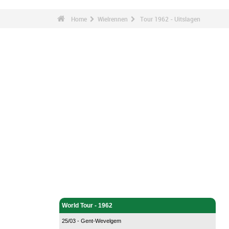
Home
Wielrennen
Tour 1962 - Uitslagen
Wielrennen - Home
World Tour - 1962
25/03 - Gent-Wevelgem