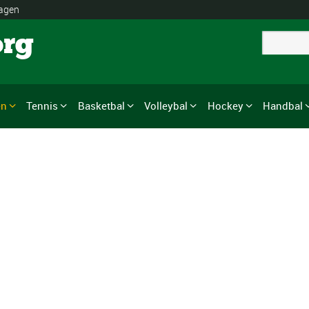
lagen
org
en
Tennis
Basketbal
Volleybal
Hockey
Handbal