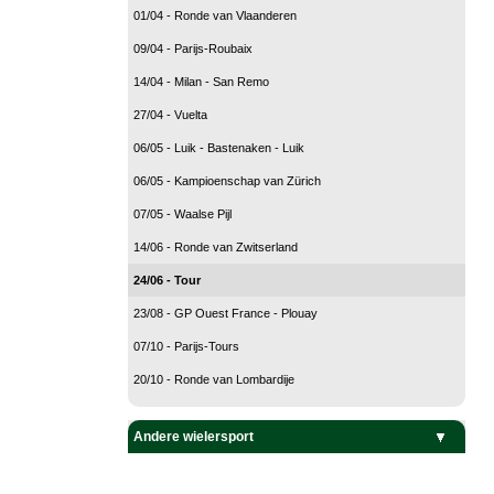
01/04 - Ronde van Vlaanderen
09/04 - Parijs-Roubaix
14/04 - Milan - San Remo
27/04 - Vuelta
06/05 - Luik - Bastenaken - Luik
06/05 - Kampioenschap van Zürich
07/05 - Waalse Pijl
14/06 - Ronde van Zwitserland
24/06 - Tour
23/08 - GP Ouest France - Plouay
07/10 - Parijs-Tours
20/10 - Ronde van Lombardije
Andere wielersport
Baanwielrennen
BMX
Mountain Bike
Veldrijden