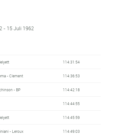
2 - 15 Juli 1962
Helyett
114:31:54
aema - Clement
114:36:53
tchinson - BP
114:42:18
114:44:55
Helyett
114:45:59
iniani - Leroux
114:49:03