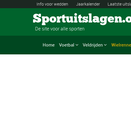
Info voor wedden
Jaarkalender
Laatste uits
Sportuitslagen.
De site voor alle sporten
Home
Voetbal
Veldrijden
Wielrenn