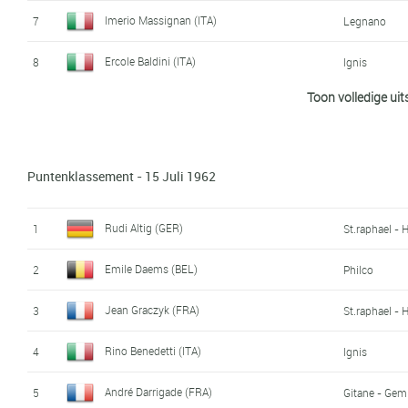
Imerio Massignan (ITA)
7
Legnano
Ercole Baldini (ITA)
8
Ignis
Toon volledige uit
Charly Gaul (LUX)
9
Gazzola - Fio
Eddy Pauwels (BEL)
10
Wiel's - Gro
Puntenklassement - 15 Juli 1962
Jean-Claude Lebaube (FRA)
11
Gitane - Gem
Henry Anglade (FRA)
12
Liberia - Gr
Rudi Altig (GER)
1
St.raphael - 
Emile Daems (BEL)
13
Philco
Emile Daems (BEL)
2
Philco
Federico Bahamontes (ESP)
14
Margnat - Pa
Jean Graczyk (FRA)
3
St.raphael - 
Rolf Wolfshohl (GER)
15
Gitane - Gem
Rino Benedetti (ITA)
4
Ignis
Armand Desmet (BEL)
16
Flandria - F
André Darrigade (FRA)
5
Gitane - Gem