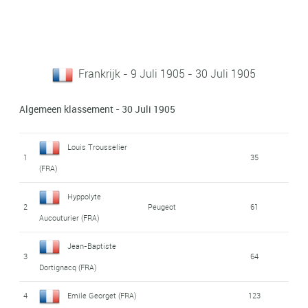
Frankrijk - 9 Juli 1905 - 30 Juli 1905
Algemeen klassement - 30 Juli 1905
Louis Trousselier
1
35
(FRA)
Hyppolyte
2
Peugeot
61
Aucouturier (FRA)
Jean-Baptiste
3
64
Dortignacq (FRA)
4
Emile Georget (FRA)
123