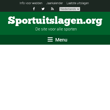
Info voor wedden
Jaarkalender
Laatste uitslagen



Sportuitslagen.org
De site voor alle sporten
Menu