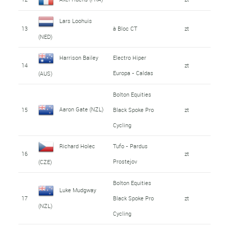
Lars Loohuis
13
à Bloc CT
zt
(NED)
Harrison Bailey
Electro Hiper
14
zt
Europa - Caldas
(AUS)
Bolton Equities
Aaron Gate (NZL)
15
Black Spoke Pro
zt
Cycling
Richard Holec
Tufo - Pardus
16
zt
Prostejov
(CZE)
Bolton Equities
Luke Mudgway
17
Black Spoke Pro
zt
(NZL)
Cycling