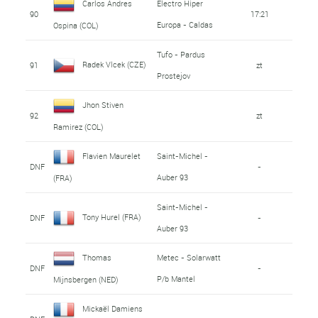
Carlos Andres
Electro Hiper
90
17:21
Europa - Caldas
Ospina (COL)
Tufo - Pardus
Radek Vlcek (CZE)
91
zt
Prostejov
Jhon Stiven
92
zt
Ramirez (COL)
Flavien Maurelet
Saint-Michel -
DNF
-
Auber 93
(FRA)
Saint-Michel -
Tony Hurel (FRA)
DNF
-
Auber 93
Thomas
Metec - Solarwatt
DNF
-
P/b Mantel
Mijnsbergen (NED)
Mickaël Damiens