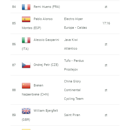
84
Remi Huens (FRA)
zt
Pablo Alonso
Electro Hiper
85
17:16
Europa - Caldas
Montes (ESP)
Alessio Gasparini
Java Kiwi
86
zt
Atlántico
(ITA)
Tufo - Pardus
Ondrej Petr (CZE)
87
zt
Prostejov
China Glory
Bieken
88
Continental
zt
Nazaerbieke (CHN)
Cycling Team
William Bjergfelt
89
Saint Piran
zt
(GBR)