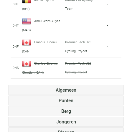
DNF
-
Team
(BEL)
Abdul Azim Aliyas
DNF
-
(MAS)
Francis Juneau
Premier Tech U23
DNF
-
Cycling Project
(CAN)
Charles-Étienne
Premier Tech U23
DNS
-
Cycling Project
Chrétien (CAN)
Algemeen
Punten
Berg
Jongeren