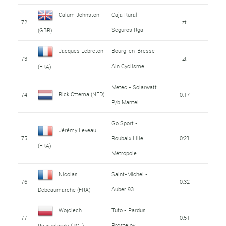
Calum Johnston
Caja Rural -
72
zt
Seguros Rga
(GBR)
Jacques Lebreton
Bourg-en-Bresse
73
zt
Ain Cyclisme
(FRA)
Metec - Solarwatt
Rick Ottema (NED)
74
0:17
P/b Mantel
Go Sport -
Jérémy Leveau
75
Roubaix Lille
0:21
(FRA)
Métropole
Nicolas
Saint-Michel -
76
0:32
Auber 93
Debeaumarche (FRA)
Wojciech
Tufo - Pardus
77
0:51
Prostejov
Pszczolarski (POL)