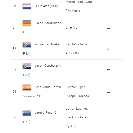
Metec - Solarwatt
Huub Artz (NED)
30
zt
P/b Mantel
Lucas Carstensen
31
Bike Aid
zt
(GER)
Morne Van Niekerk
Saint-Michel -
32
zt
Auber 93
(RSA)
Jason Oosthuizen
33
zt
(RSA)
José María García
Electro Hiper
34
zt
Europa - Caldas
Soriano (ESP)
Bolton Equities
James Fouché
35
Black Spoke Pro
zt
(NZL)
Cycling