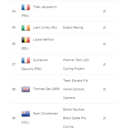
Théo Jacquemin
54
zt
(FRA)
55
Liam Curley (IRL)
Evopro Racing
zt
Louka Matthys
56
zt
(BEL)
Guillaume
Premier Tech U23
57
zt
Cycling Project
Dauschy (FRA)
Team Elevate P/b
Thomas Day (GBR)
58
Home Solution
zt
Soenens
Bolton Equities
Ryan Christensen
59
Black Spoke Pro
zt
(NZL)
Cycling