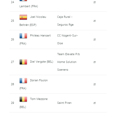
24
zt
Lambert (FRA)
Joel Nicolau
Caja Rural -
25
zt
Seguros Rga
Beltrán (ESP)
Philéas Hansart
CC Nogent-Sur-
26
zt
Oise
(FRA)
Team Elevate P/b
Diel Vergote (BEL)
27
Home Solution
zt
Soenens
Dorian Foulon
28
zt
(FRA)
Tom Mazzone
29
Saint Piran
zt
(BEL)