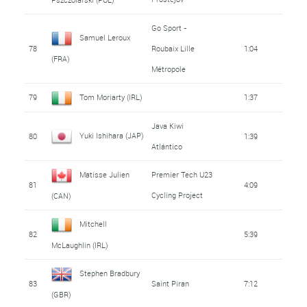
Go Sport -
Samuel Leroux
78
Roubaix Lille
1:04
(FRA)
Métropole
79
Tom Moriarty (IRL)
1:37
Java Kiwi
Yuki Ishihara (JAP)
80
1:39
Atlántico
Matisse Julien
Premier Tech U23
81
4:09
Cycling Project
(CAN)
Mitchell
82
5:39
McLaughlin (IRL)
Stephen Bradbury
83
Saint Piran
7:12
(GBR)