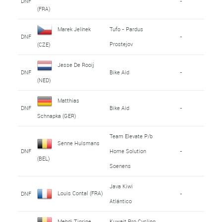
DNF
-
(FRA)
Marek Jelínek
Tufo - Pardus
DNF
-
Prostejov
(CZE)
Jesse De Rooij
DNF
Bike Aid
-
(NED)
Matthias
DNF
Bike Aid
-
Schnapka (GER)
Team Elevate P/b
Senne Hulsmans
DNF
Home Solution
-
(BEL)
Soenens
Java Kiwi
Louis Contal (FRA)
DNF
-
Atlántico
Mehdi Tigrine
Kuwait Pro Cycling