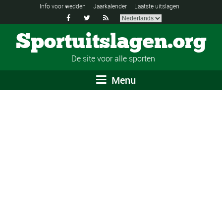
Info voor wedden
Jaarkalender
Laatste uitslagen



Sportuitslagen.org
De site voor alle sporten
Menu