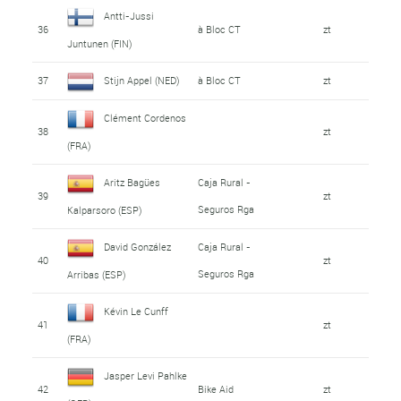
Antti-Jussi
36
à Bloc CT
zt
Juntunen (FIN)
37
Stijn Appel (NED)
à Bloc CT
zt
Clément Cordenos
38
zt
(FRA)
Aritz Bagües
Caja Rural -
39
zt
Seguros Rga
Kalparsoro (ESP)
David González
Caja Rural -
40
zt
Seguros Rga
Arribas (ESP)
Kévin Le Cunff
41
zt
(FRA)
Jasper Levi Pahlke
42
Bike Aid
zt