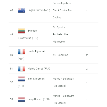
Bolton Equities
Logan Currie (NZL)
48
Black Spoke Pro
zt
Cycling
Go Sport -
Evaldas
49
Roubaix Lille
zt
Siskevicius (LTU)
Métropole
Louis Pijourlet
50
AC Bisontine
zt
(FRA)
51
Matéo Carlot (FRA)
zt
Tim Marsman
Metec - Solarwatt
52
zt
P/b Mantel
(NED)
Metec - Solarwatt
Jaap Roelen (NED)
53
zt
P/b Mantel