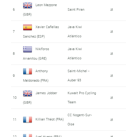
Leon Mazzone
6
Saint Piran
zt
(GBR)
Xavier Cañellas
Java Kiwi
7
zt
Atlántico
Sanchez (ESP)
Nikiforos
Java Kiwi
8
zt
Atlántico
Arvanitou (GRE)
Anthony
Saint-Michel -
9
zt
Auber 93
Maldonado (FRA)
James Jobber
Kuwait Pro Cycling
10
zt
Team
(GBR)
CC Nogent-Sur-
Killian Théot (FRA)
11
zt
Oise
12
Axel Huens (FRA)
zt