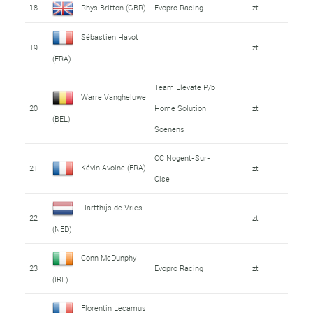
18
Rhys Britton (GBR)
Evopro Racing
zt
Sébastien Havot
19
zt
(FRA)
Team Elevate P/b
Warre Vangheluwe
20
Home Solution
zt
(BEL)
Soenens
CC Nogent-Sur-
Kévin Avoine (FRA)
21
zt
Oise
Hartthijs de Vries
22
zt
(NED)
Conn McDunphy
23
Evopro Racing
zt
(IRL)
Florentin Lecamus