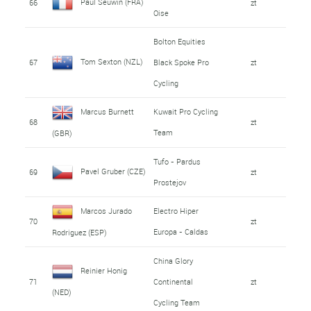
Paul Seuwin (FRA)
66
zt
Oise
Bolton Equities
Tom Sexton (NZL)
67
Black Spoke Pro
zt
Cycling
Marcus Burnett
Kuwait Pro Cycling
68
zt
Team
(GBR)
Tufo - Pardus
Pavel Gruber (CZE)
69
zt
Prostejov
Marcos Jurado
Electro Hiper
70
zt
Europa - Caldas
Rodriguez (ESP)
China Glory
Reinier Honig
71
Continental
zt
(NED)
Cycling Team