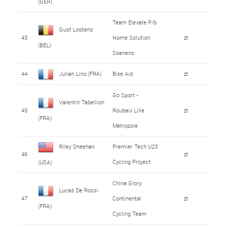
(GER)
Team Elevate P/b
Gust Lootens
43
Home Solution
zt
(BEL)
Soenens
44
Julian Lino (FRA)
Bike Aid
zt
Go Sport -
Valentin Tabellion
45
Roubaix Lille
zt
(FRA)
Métropole
Riley Sheehan
Premier Tech U23
46
zt
Cycling Project
(USA)
China Glory
Lucas De Rossi
47
Continental
zt
(FRA)
Cycling Team