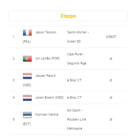
Etappe
Jason Tesson
Saint-Michel -
1
3:58:07
Auber 93
(FRA)
Caja Rural -
Iúri Leitão (POR)
2
zt
Seguros Rga
Jesper Rasch
3
à Bloc CT
zt
(NED)
4
Joren Bloem (NED)
à Bloc CT
zt
Go Sport -
Norman Vahtra
5
Roubaix Lille
zt
(EST)
Métropole