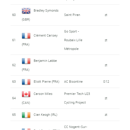
Bradley Symonds
60
Saint Piran
zt
(GBR)
Go Sport -
Clément Carisey
61
Roubaix Lille
zt
(FRA)
Métropole
Benjamin Labbe
62
zt
(FRA)
63
Eliott Pierre (FRA)
AC Bisontine
0:12
Carson Miles
Premier Tech U23
64
zt
Cycling Project
(CAN)
65
Cian Keogh (IRL)
zt
CC Nogent-Sur-