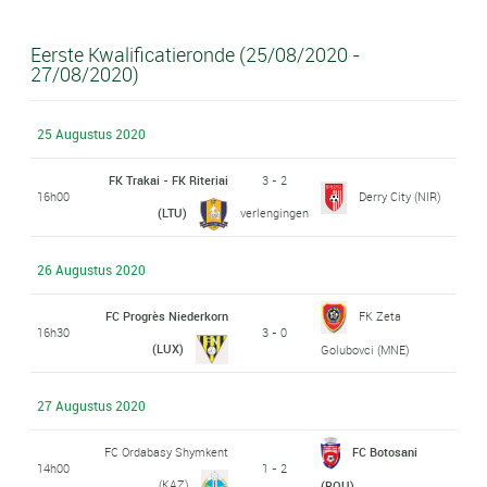
Eerste Kwalificatieronde (25/08/2020 -
27/08/2020)
25 Augustus 2020
FK Trakai - FK Riteriai
3 - 2
16h00
Derry City (NIR)
(LTU)
verlengingen
26 Augustus 2020
FC Progrès Niederkorn
FK Zeta
16h30
3 - 0
(LUX)
Golubovci (MNE)
27 Augustus 2020
FC Ordabasy Shymkent
FC Botosani
14h00
1 - 2
(KAZ)
(ROU)