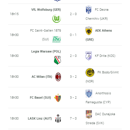
VfL Wolfsburg (GER)
FC Desna
18h15
2 - 0
Chernihiv (UKR)
FC Saint-Gallen 1879
AEK Athens
18h30
0 - 1
(SUI)
(GRE)
Legia Warsaw (POL)
18h30
2 - 0
KF Drita (KOS)
FK Bodo/Glimt
18h30
AC Milan (ITA)
3 - 2
(NOR)
Anorthosis
18h30
FC Basel (SUI)
3 - 2
Famagusta (CYP)
DAC Dunajska
18h30
LASK Linz (AUT)
7 - 0
Streda (SVK)