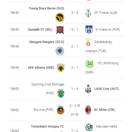
Young Boys Berne (SUI)
18h30
3 - 0
KF Tirana (ALB)
18h30
Dundalk FC (IRL)
3 - 1
KI Klaksvik (FAR)
Glasgow Rangers (SCO)
Galatasaray
18h45
2 - 1
Istanbul (TUR)
VfL Wolfsburg
18h45
AEK Athens (GRE)
2 - 1
(GER)
Sporting Club Portugal
19h00
1 - 4
LASK Linz (AUT)
(POR)
2 - 2 (8
Rio Ave (POR)
AC Milan (ITA)
19h00
str 9)
Tottenham Hotspur FC
Maccabi Haïfa
19h00
7 - 2