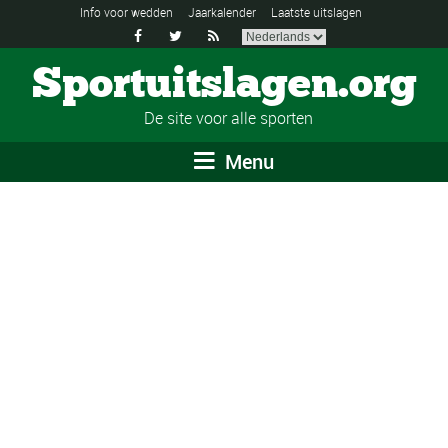
Info voor wedden
Jaarkalender
Laatste uitslagen



Sportuitslagen.org
De site voor alle sporten
Menu