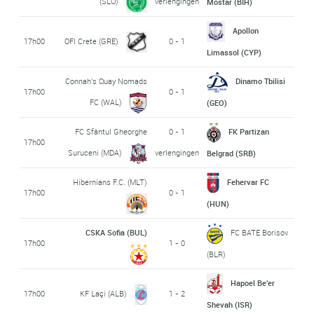
(SLO)
verlengingen
Mostar (BIH)
Apollon
17h00
OFI Crete (GRE)
0 - 1
Limassol (CYP)
Connah's Quay Nomads
Dinamo Tbilisi
17h00
0 - 1
FC (WAL)
(GEO)
FC Sfântul Gheorghe
0 - 1
FK Partizan
17h00
Suruceni (MDA)
verlengingen
Belgrad (SRB)
Hibernians F.C. (MLT)
Fehervar FC
17h00
0 - 1
(HUN)
CSKA Sofia (BUL)
FC BATE Borisov
17h00
1 - 0
(BLR)
Hapoel Be'er
17h00
KF Laçi (ALB)
1 - 2
Shevah (ISR)