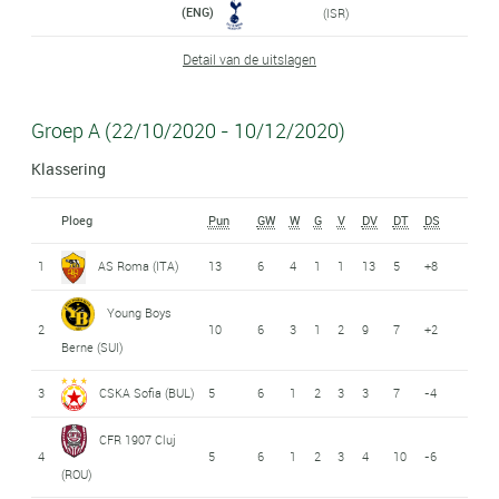
(ENG)
(ISR)
Detail van de uitslagen
Groep A (22/10/2020 - 10/12/2020)
Klassering
Ploeg
Pun
GW
W
G
V
DV
DT
DS
1
AS Roma (ITA)
13
6
4
1
1
13
5
+8
Young Boys
2
10
6
3
1
2
9
7
+2
Berne (SUI)
3
CSKA Sofia (BUL)
5
6
1
2
3
3
7
-4
CFR 1907 Cluj
4
5
6
1
2
3
4
10
-6
(ROU)