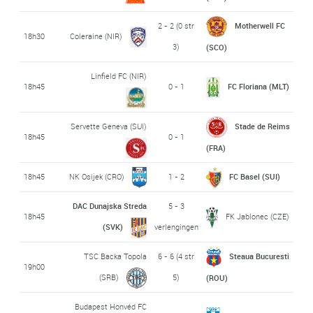
2 - 2 (0 str
Motherwell FC
18h30
Coleraine (NIR)
3)
(SCO)
Linfield FC (NIR)
18h45
0 - 1
FC Floriana (MLT)
Servette Geneva (SUI)
Stade de Reims
18h45
0 - 1
(FRA)
18h45
NK Osijek (CRO)
1 - 2
FC Basel (SUI)
DAC Dunajska Streda
5 - 3
18h45
FK Jablonec (CZE)
(SVK)
verlengingen
TSC Backa Topola
6 - 6 (4 str
Steaua Bucuresti
19h00
(SRB)
5)
(ROU)
Budapest Honvéd FC