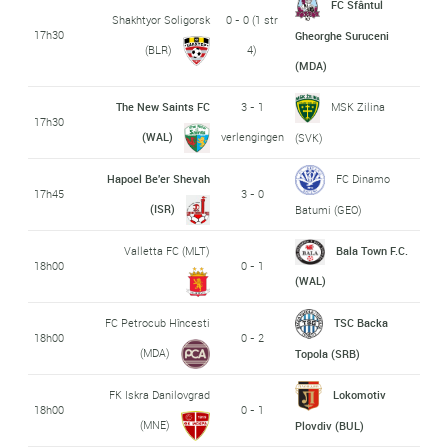
FC Sfântul
Shakhtyor Soligorsk
0 - 0 (1 str
17h30
Gheorghe Suruceni
(BLR)
4)
(MDA)
The New Saints FC
3 - 1
MSK Zilina
17h30
(WAL)
verlengingen
(SVK)
Hapoel Be'er Shevah
FC Dinamo
17h45
3 - 0
(ISR)
Batumi (GEO)
Valletta FC (MLT)
Bala Town F.C.
18h00
0 - 1
(WAL)
FC Petrocub Hîncesti
TSC Backa
18h00
0 - 2
(MDA)
Topola (SRB)
FK Iskra Danilovgrad
Lokomotiv
18h00
0 - 1
(MNE)
Plovdiv (BUL)