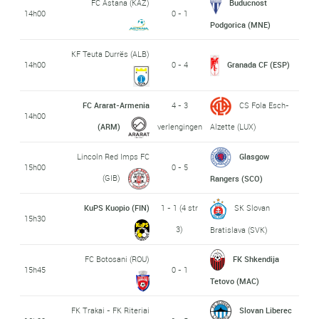
FC Astana (KAZ)
Buducnost
14h00
0 - 1
Podgorica (MNE)
KF Teuta Durrës (ALB)
14h00
0 - 4
Granada CF (ESP)
FC Ararat-Armenia
4 - 3
CS Fola Esch-
14h00
(ARM)
verlengingen
Alzette (LUX)
Lincoln Red Imps FC
Glasgow
15h00
0 - 5
(GIB)
Rangers (SCO)
KuPS Kuopio (FIN)
1 - 1 (4 str
SK Slovan
15h30
3)
Bratislava (SVK)
FC Botosani (ROU)
FK Shkendija
15h45
0 - 1
Tetovo (MAC)
FK Trakai - FK Riteriai
Slovan Liberec