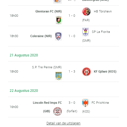
Glentoran FC (NIR)
HB Tórshavn
18h00
1 - 0
(FAR)
SP La Fiorita
18h30
Coleraine (NIR)
1 - 0
(SMR)
21 Augustus 2020
S.P. Tre Penne (SMR)
18h00
1 - 3
KF Gjilani (KOS)
22 Augustus 2020
Lincoln Red Imps FC
3 - 0
FC Prishtina
16h00
(GIB)
(forfait)
(KOS)
Detail van de uitslagen