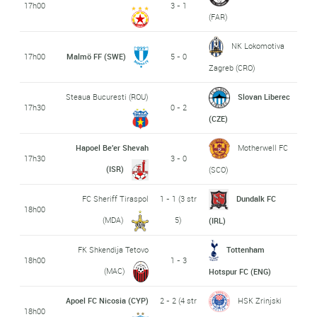
17h00
3 - 1
(FAR)
NK Lokomotiva
17h00
Malmö FF (SWE)
5 - 0
Zagreb (CRO)
Steaua Bucuresti (ROU)
Slovan Liberec
17h30
0 - 2
(CZE)
Hapoel Be'er Shevah
Motherwell FC
17h30
3 - 0
(ISR)
(SCO)
FC Sheriff Tiraspol
1 - 1 (3 str
Dundalk FC
18h00
(MDA)
5)
(IRL)
FK Shkendija Tetovo
Tottenham
18h00
1 - 3
(MAC)
Hotspur FC (ENG)
Apoel FC Nicosia (CYP)
2 - 2 (4 str
HSK Zrinjski
18h00