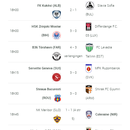
FK Kukësi (ALB)
Slavia Sofia
18h00
2 - 1
(BUL)
HSK Zrinjski Mostar
Differdange F.C.
18h00
3 - 0
(BIH)
03 (LUX)
B36 Tórshavn (FAR)
4 - 3
FC Levadia
18h00
verlengingen
Tallinn (EST)
Servette Geneva (SUI)
MFK Ruzomberok
18h15
3 - 0
(SVK)
Steaua Bucuresti
Shirak FC Gyumri
18h30
3 - 0
(ROU)
(ARM)
NK Maribor (SLO)
1 - 1 (4 str
18h45
Coleraine (NIR)
5)