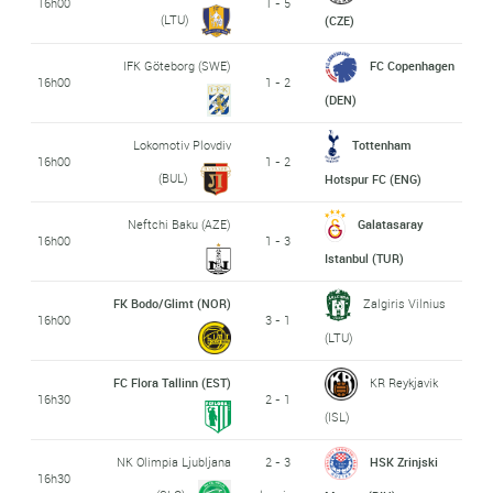
16h00
1 - 5
(LTU)
(CZE)
IFK Göteborg (SWE)
FC Copenhagen
16h00
1 - 2
(DEN)
Lokomotiv Plovdiv
Tottenham
16h00
1 - 2
(BUL)
Hotspur FC (ENG)
Neftchi Baku (AZE)
Galatasaray
16h00
1 - 3
Istanbul (TUR)
FK Bodo/Glimt (NOR)
Zalgiris Vilnius
16h00
3 - 1
(LTU)
FC Flora Tallinn (EST)
KR Reykjavik
16h30
2 - 1
(ISL)
NK Olimpia Ljubljana
2 - 3
HSK Zrinjski
16h30