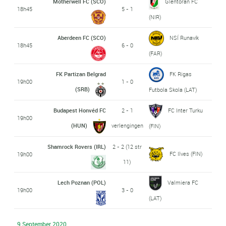
Motherwell FC (SCO)
Glentoran FC
18h45
5 - 1
(NIR)
Aberdeen FC (SCO)
NSÍ Runavík
18h45
6 - 0
(FAR)
FK Partizan Belgrad
FK Rigas
19h00
1 - 0
(SRB)
Futbola Skola (LAT)
Budapest Honvéd FC
2 - 1
FC Inter Turku
19h00
(HUN)
verlengingen
(FIN)
Shamrock Rovers (IRL)
2 - 2 (12 str
FC Ilves (FIN)
19h00
11)
Lech Poznan (POL)
Valmiera FC
19h00
3 - 0
(LAT)
9 September 2020