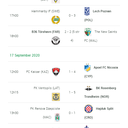
Hammarby IF (SWE)
Lech Poznan
17h00
0 - 3
(POL)
B36 Tórshavn (FAR)
2 - 2 (5 str
The New Saints
18h00
4)
FC (WAL)
17 September 2020
Apoel FC Nicosia
12h00
FC Kaisar (KAZ)
1 - 4
(CYP)
FK Ventspils (LAT)
BK Rosenborg
12h15
1 - 5
Trondheim (NOR)
FK Renova Dzepciste
Hajduk Split
13h30
0 - 1
(MAC)
(CRO)