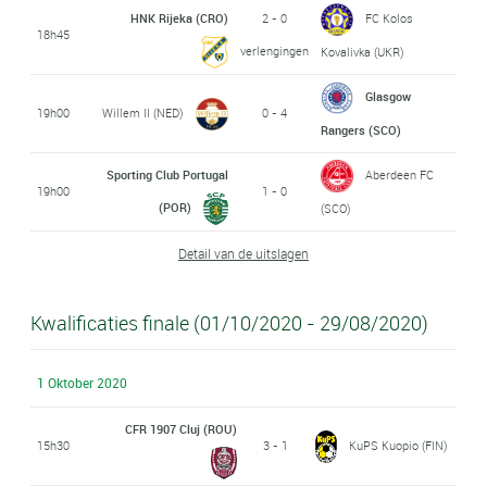
HNK Rijeka (CRO)
2 - 0
FC Kolos
18h45
verlengingen
Kovalivka (UKR)
Glasgow
19h00
Willem II (NED)
0 - 4
Rangers (SCO)
Sporting Club Portugal
Aberdeen FC
19h00
1 - 0
(POR)
(SCO)
Detail van de uitslagen
Kwalificaties finale (01/10/2020 - 29/08/2020)
1 Oktober 2020
CFR 1907 Cluj (ROU)
15h30
3 - 1
KuPS Kuopio (FIN)