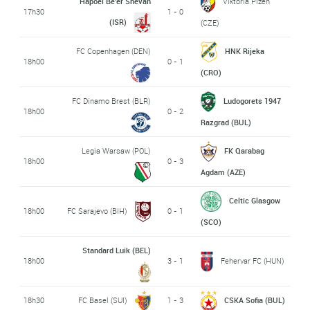
Hapoel Be'er Shevah
Viktoria Plzen
17h30
1 - 0
(ISR)
(CZE)
FC Copenhagen (DEN)
HNK Rijeka
18h00
0 - 1
(CRO)
FC Dinamo Brest (BLR)
Ludogorets 1947
18h00
0 - 2
Razgrad (BUL)
Legia Warsaw (POL)
FK Qarabag
18h00
0 - 3
Agdam (AZE)
Celtic Glasgow
18h00
FC Sarajevo (BIH)
0 - 1
(SCO)
Standard Luik (BEL)
18h00
3 - 1
Fehervar FC (HUN)
18h30
FC Basel (SUI)
1 - 3
CSKA Sofia (BUL)