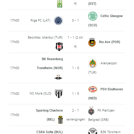
4)
(EST)
Celtic Glasgow
17h00
Riga FC (LAT)
0 - 1
(SCO)
Besiktas Istanbul (TUR)
1 - 1 (2 str
17h00
Rio Ave (POR)
4)
BK Rosenborg
Alanyaspor
17h00
Trondheim (NOR)
1 - 0
(TUR)
PSV Eindhoven
NS Mura (SLO)
17h00
1 - 5
(NED)
Sporting Charleroi
2 - 1
FK Partizan
17h00
(BEL)
verlengingen
Belgrad (SRB)
CSKA Sofia (BUL)
B36 Tórshavn