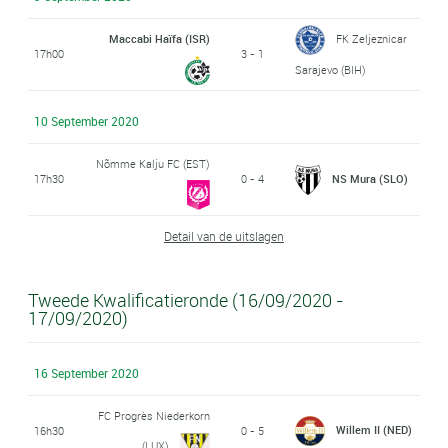
Maccabi Haïfa (ISR)
FK Zeljeznicar
17h00
3 - 1
Sarajevo (BIH)
10 September 2020
Nõmme Kalju FC (EST)
17h30
0 - 4
NS Mura (SLO)
Detail van de uitslagen
Tweede Kwalificatieronde (16/09/2020 -
17/09/2020)
16 September 2020
FC Progrès Niederkorn
Willem II (NED)
16h30
0 - 5
(LUX)