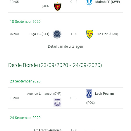
19h05
0 - 2
Malmö FF (SWE)
(HUN)
18 September 2020
07h00
Riga FC (LAT)
1 - 0
Tre Fiori (SMR)
Detail van de uitslagen
Derde Ronde (23/09/2020 - 24/09/2020)
23 September 2020
Apollon Limassol (CYP)
Lech Poznan
16h00
0 - 5
(POL)
24 September 2020
FC Ararat-Armenia
1 - 0