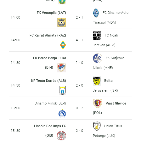
FK Ventspils (LAT)
FC Dinamo-Auto
14h00
2 - 1
Tiraspol (MDA)
FC Kairat Almaty (KAZ)
FC Noah
14h00
4 - 1
Jerevan (ARM)
FK Borac Banja-Luka
FK Sutjeska
14h30
1 - 0
(BIH)
Niksic (MNE)
KF Teuta Durrës (ALB)
Beitar
14h30
2 - 0
Jerusalem (ISR)
Dinamo Minsk (BLR)
Piast Gliwice
15h00
0 - 2
(POL)
Lincoln Red Imps FC
Union Titus
15h30
2 - 0
(GIB)
Pétange (LUX)