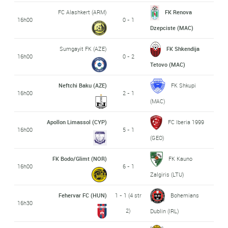
FC Alashkert (ARM)
FK Renova
16h00
0 - 1
Dzepciste (MAC)
Sumgayit FK (AZE)
FK Shkendija
16h00
0 - 2
Tetovo (MAC)
Neftchi Baku (AZE)
FK Shkupi
16h00
2 - 1
(MAC)
Apollon Limassol (CYP)
FC Iberia 1999
16h00
5 - 1
(GEO)
FK Bodo/Glimt (NOR)
FK Kauno
16h00
6 - 1
Zalgiris (LTU)
Fehervar FC (HUN)
1 - 1 (4 str
Bohemians
16h30
2)
Dublin (IRL)