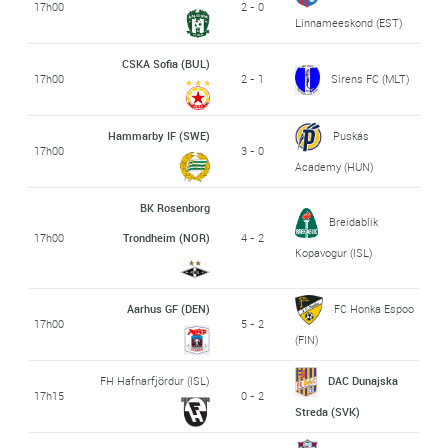
17h00
2 - 0
Linnameeskond (EST)
CSKA Sofia (BUL)
17h00
2 - 1
Sirens FC (MLT)
Hammarby IF (SWE)
Puskás
17h00
3 - 0
Academy (HUN)
BK Rosenborg
Breidablik
17h00
Trondheim (NOR)
4 - 2
Kopavogur (ISL)
Aarhus GF (DEN)
FC Honka Espoo
17h00
5 - 2
(FIN)
FH Hafnarfjördur (ISL)
DAC Dunajska
17h15
0 - 2
Streda (SVK)