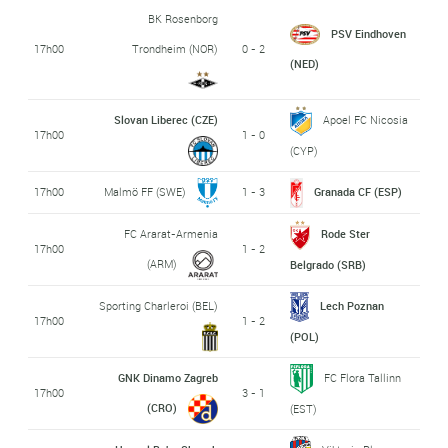
BK Rosenborg
PSV Eindhoven
17h00
Trondheim (NOR)
0 - 2
(NED)
Slovan Liberec (CZE)
Apoel FC Nicosia
17h00
1 - 0
(CYP)
17h00
Malmö FF (SWE)
1 - 3
Granada CF (ESP)
FC Ararat-Armenia
Rode Ster
17h00
1 - 2
(ARM)
Belgrado (SRB)
Sporting Charleroi (BEL)
Lech Poznan
17h00
1 - 2
(POL)
GNK Dinamo Zagreb
FC Flora Tallinn
17h00
3 - 1
(CRO)
(EST)