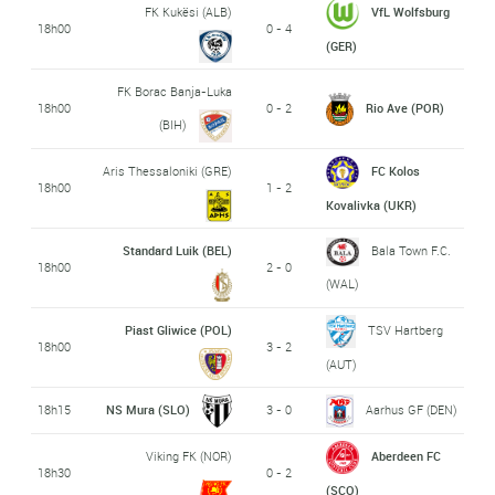
FK Kukësi (ALB)
VfL Wolfsburg
18h00
0 - 4
(GER)
FK Borac Banja-Luka
18h00
0 - 2
Rio Ave (POR)
(BIH)
Aris Thessaloniki (GRE)
FC Kolos
18h00
1 - 2
Kovalivka (UKR)
Standard Luik (BEL)
Bala Town F.C.
18h00
2 - 0
(WAL)
Piast Gliwice (POL)
TSV Hartberg
18h00
3 - 2
(AUT)
18h15
NS Mura (SLO)
3 - 0
Aarhus GF (DEN)
Viking FK (NOR)
Aberdeen FC
18h30
0 - 2
(SCO)