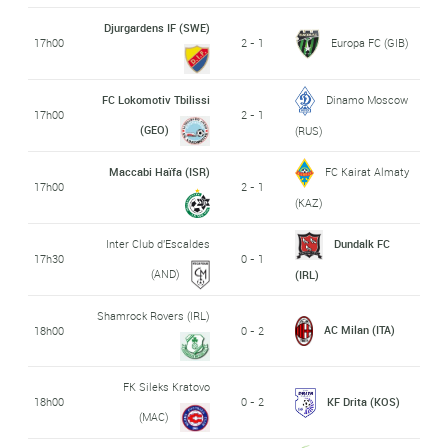
Djurgardens IF (SWE)
17h00
2 - 1
Europa FC (GIB)
FC Lokomotiv Tbilissi
Dinamo Moscow
17h00
2 - 1
(GEO)
(RUS)
Maccabi Haïfa (ISR)
FC Kairat Almaty
17h00
2 - 1
(KAZ)
Inter Club d'Escaldes
Dundalk FC
17h30
0 - 1
(AND)
(IRL)
Shamrock Rovers (IRL)
AC Milan (ITA)
18h00
0 - 2
FK Sileks Kratovo
18h00
0 - 2
KF Drita (KOS)
(MAC)