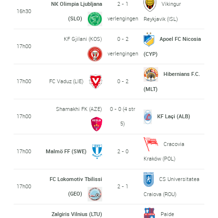
NK Olimpia Ljubljana
2 - 1
Vikingur
16h30
(SLO)
verlengingen
Reykjavik (ISL)
KF Gjilani (KOS)
0 - 2
Apoel FC Nicosia
17h00
verlengingen
(CYP)
Hibernians F.C.
17h00
FC Vaduz (LIE)
0 - 2
(MLT)
Shamakhi FK (AZE)
0 - 0 (4 str
17h00
KF Laçi (ALB)
5)
Cracovia
17h00
Malmö FF (SWE)
2 - 0
Kraków (POL)
FC Lokomotiv Tbilissi
CS Universitatea
17h00
2 - 1
(GEO)
Craiova (ROU)
Zalgiris Vilnius (LTU)
Paide