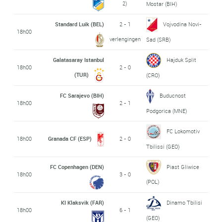
2)
Mostar (BIH)
Standard Luik (BEL)
2 - 1
Vojvodina Novi-
18h00
verlengingen
Sad (SRB)
Galatasaray Istanbul
Hajduk Split
18h00
2 - 0
(TUR)
(CRO)
FC Sarajevo (BIH)
Buducnost
18h00
2 - 1
Podgorica (MNE)
FC Lokomotiv
18h00
Granada CF (ESP)
2 - 0
Tbilissi (GEO)
FC Copenhagen (DEN)
Piast Gliwice
18h00
3 - 0
(POL)
KI Klaksvik (FAR)
Dinamo Tbilisi
18h00
6 - 1
(GEO)