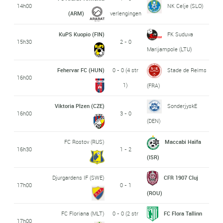
14h00
NK Celje (SLO)
(ARM)
verlengingen
KuPS Kuopio (FIN)
FK Suduva
15h30
2 - 0
Marijampole (LTU)
Fehervar FC (HUN)
0 - 0 (4 str
Stade de Reims
16h00
1)
(FRA)
Viktoria Plzen (CZE)
SonderjyskE
16h00
3 - 0
(DEN)
FC Rostov (RUS)
Maccabi Haïfa
16h30
1 - 2
(ISR)
Djurgardens IF (SWE)
CFR 1907 Cluj
17h00
0 - 1
(ROU)
FC Floriana (MLT)
0 - 0 (2 str
FC Flora Tallinn
17h00