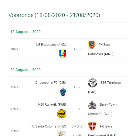
Voorronde (18/08/2020 - 21/08/2020)
18 Augustus 2020
UE Engordany (AND)
FK Zeta
18h00
1 - 3
Golubovci (MNE)
20 Augustus 2020
St Joseph's FC (GIB)
B36 Tórshavn
15h30
1 - 2
(FAR)
NSÍ Runavík (FAR)
Barry Town
17h00
5 - 1
United FC (WAL)
FC Santa Coloma (AND)
0 - 0 (3
FK Iskra
17h30
str 4)
Danilovgrad (MNE)